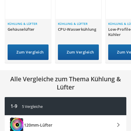
Tablets unter 200 Euro
Ladekabel Typ 2 Schuko
Lichtwecker
Acer Aspire
KÜHLUNG & LÜFTER
KÜHLUNG & LÜFTER
KÜHLUNG & LÜ
Gehäuselüfter
CPU-Wasserkühlung
Low-Profile
Service
Kühler
Zum Vergleich
Zum Vergleich
Zum Ve
Alle Vergleiche zum Thema Kühlung &
Lüfter
1-9
5 Vergleiche
120mm-Lüfter