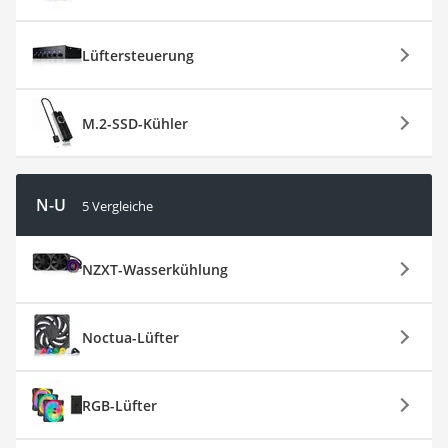
Lüftersteuerung
M.2-SSD-Kühler
N-U
5 Vergleiche
NZXT-Wasserkühlung
Noctua-Lüfter
RGB-Lüfter