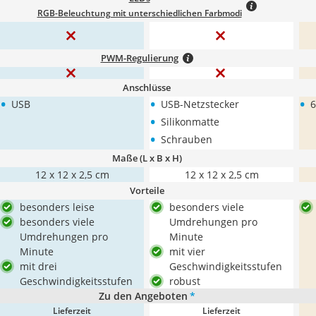
RGB-Beleuchtung mit unterschiedlichen Farbmodi
PWM-Regulierung
Anschlüsse
•
•
•
USB
USB-Netzstecker
6
•
Silikonmatte
•
Schrauben
Maße (L x B x H)
12 x 12 x 2,5 cm
12 x 12 x 2,5 cm
Vorteile
besonders leise
besonders viele
besonders viele
Umdrehungen pro
Umdrehungen pro
Minute
Minute
mit vier
mit drei
Geschwindigkeitsstufen
Geschwindigkeitsstufen
robust
Zu den Angeboten
*
Lieferzeit
Lieferzeit