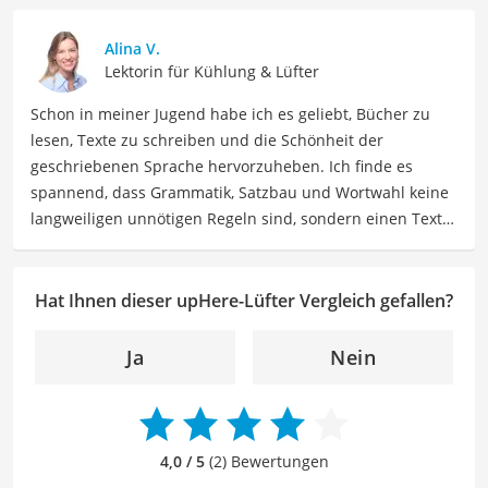
sowie Technologien. Meine Beiträge beinhalten
detaillierte Produktvergleiche, Kaufberatungen und
Alina V.
technische Analysen, um Verbrauchern dabei zu helfen,
Lektorin für Kühlung & Lüfter
sowohl informierte Entscheidungen zu treffen als auch
Schon in meiner Jugend habe ich es geliebt, Bücher zu
die besten elektronischen Lösungen für ihre Bedürfnisse
lesen, Texte zu schreiben und die Schönheit der
zu finden.
geschriebenen Sprache hervorzuheben. Ich finde es
Der upHere-Lüfter-Vergleich ist aus unserer Sicht
spannend, dass Grammatik, Satzbau und Wortwahl keine
besonders empfehlenswert für
PC-Gamer
und
Technik-
langweiligen unnötigen Regeln sind, sondern einen Text
Enthusiasten
.
zum Leben erwecken können. Deshalb habe ich es mir
zur Aufgabe gemacht, mein Know How und die Liebe zum
geschriebenen Wort als Lektorin bei VGL in unsere Texte
Hat Ihnen dieser upHere-Lüfter Vergleich gefallen?
einfließen zu lassen. Mit meinem Auge für
Detailgenauigkeit und sprachliche Präzision unterstütze
Ja
Nein
ich unser Redaktionsteam dabei, qualitativ hochwertige
und fehlerfreie Inhalte zu liefern. Dabei liebe ich es,
meinen Wissensschatz immer mehr zu erweitern und
mich täglich mit den verschiedensten Themen
4,0 / 5
(2) Bewertungen
auseinanderzusetzen.