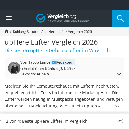
Die beliebtesten Vergleiche nach Kategorie
Vergleich
Elektronik
Powerstation
Kühlung & Lüfter
upHere-Lüfter Vergleich 2026
Monitor 32 Zoll 4K
Fernseher
upHere-Lüfter Vergleich 2026
Drucker
Die besten upHere-Gehäuselüfter im Vergleich.
Desktop-PC
Monitor
Von:
Jacob Lange
Redakteur
Diascanner
schreibt über:
Kühlung & Lüfter
Laser-Multifunktionsdrucker
Lektorin:
Alina V.
Powerline-Adapter
Powerstation mit Solarpanel
Möchten Sie Ihr Computergehäuse mit Lüftern nachrüsten,
Gaming-PC
empfehlen etliche Tests im Internet die Marke upHere. Die
Soundbar
Lüfter werden
häufig in Mulitpacks angeboten
und verfügen
17-Zoll-Laptop
über eine LED-Beleuchtung.
Wie laut ein upHere-
Satellitenschüssel
Gehäuselüfter
arbeitet und
wie gut die Kühlleistung ist
,
Gaming-Headset
hängt von vielen unterschiedlichen Faktoren ab – etwa von
1 - 2 von 4:
Beste upHere-Lüfter
im Vergleich
Schnurloses Telefon
der Lüftergröße, der Drehzahl und dem Luftdurchlass.
Haben