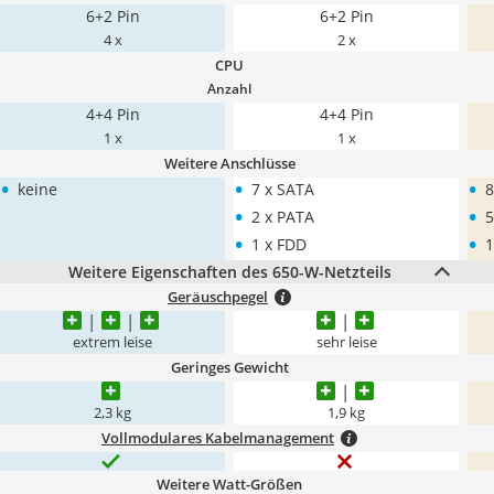
6+2 Pin
6+2 Pin
4 x
2 x
CPU
Anzahl
4+4 Pin
4+4 Pin
1 x
1 x
Weitere Anschlüsse
•
•
•
keine
7 x SATA
8
•
•
2 x PATA
5
•
•
1 x FDD
1
Weitere Eigenschaften des 650-W-Netzteils
Geräuschpegel
extrem leise
sehr leise
Geringes Gewicht
2,3 kg
1,9 kg
Vollmodulares Kabelmanagement
Weitere Watt-Größen