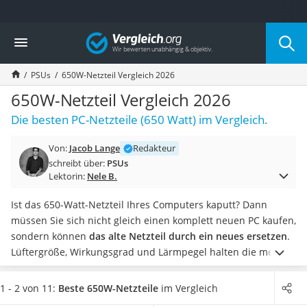
Die beliebtesten Vergleiche nach Kategorie
Vergleich
Elektronik
Powerstation
PSUs
650W-Netzteil Vergleich 2026
Monitor 32 Zoll 4K
Fernseher
650W-Netzteil Vergleich 2026
Drucker
Die besten PC-Netzteile (650 Watt) im Vergleich.
Desktop-PC
Monitor
Von:
Jacob Lange
Redakteur
Diascanner
schreibt über:
PSUs
Laser-Multifunktionsdrucker
Lektorin:
Nele B.
Powerline-Adapter
Powerstation mit Solarpanel
Ist das 650-Watt-Netzteil Ihres Computers kaputt? Dann
Gaming-PC
müssen Sie sich nicht gleich einen komplett neuen PC kaufen,
Soundbar
sondern können
das alte Netzteil durch ein neues ersetzen
.
17-Zoll-Laptop
Lüftergröße, Wirkungsgrad und Lärmpegel halten die meisten
Satellitenschüssel
Tests im Internet für wichtige Faktoren bei der
Gaming-Headset
Kaufentscheidung. Soll das neue
PC-Netzteil
so effizient und
1 - 2 von 11:
Beste 650W-Netzteile
im Vergleich
Schnurloses Telefon
stromsparend wie möglich arbeiten
, dann wählen Sie jetzt