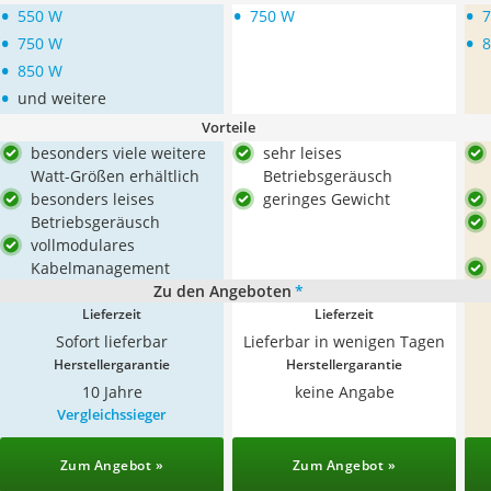
•
•
•
550 W
750 W
•
•
750 W
•
850 W
•
und weitere
Vorteile
besonders viele weitere
sehr leises
Watt-Größen erhältlich
Betriebsgeräusch
besonders leises
geringes Gewicht
Betriebsgeräusch
vollmodulares
Kabelmanagement
Zu den Angeboten
*
Lieferzeit
Lieferzeit
Sofort lieferbar
Lieferbar in wenigen Tagen
Herstellergarantie
Herstellergarantie
10 Jahre
keine Angabe
Vergleichssieger
Zum Angebot »
Zum Angebot »