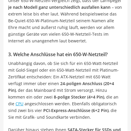
Unser 650-W-Netzteil-Vergleich zeigt, dass der Lärmpegel
je nach Modell ganz unterschiedlich ausfallen kann
– von
extrem leise bis eher laut. Während beispielsweise das
Be-Quiet-650-W-Platinum-Netzteil seinem Namen alle
Ehre macht und äußerst ruhig läuft, werden vor allem
günstige Geräte von vielen 650-W-Netzteil-Tests im
Internet als unangenehm laut bewertet.
3. Welche Anschlüsse hat ein 650-W-Netzteil?
Unabhängig davon, ob Sie sich für ein 650-Watt-Netzteil
mit Gold-Siegel oder ein 650-Watt-Netzteil mit Platinum-
Zertifikat entscheiden: Ein ATX-Netzteil mit 650 Watt
verfügt immer über einen
24-poligen Anschluss (20+4
Pin)
, der das Mainboard mit Strom versorgt. Hinzu
kommen ein oder zwei
8-polige Stecker (4+4 Pin)
, die an
die
CPU
angeschlossen werden. Ebenfalls obligatorisch
sind zwei bis vier
PCI-Express-Anschlüsse (6+2 Pin)
, die
Sie mit Grafik- und Soundkarte verbinden.
Darüber hinaus stehen Ihnen
SATA-Stecker für SSDs und