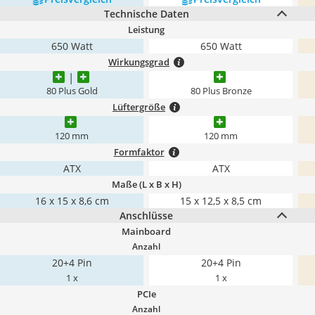
Technische Daten
Leistung
650 Watt
650 Watt
Wirkungsgrad
80 Plus Gold
80 Plus Bronze
Lüftergröße
120 mm
120 mm
Formfaktor
ATX
ATX
Maße (L x B x H)
16 x 15 x 8,6 cm
15 x 12,5 x 8,5 cm
Anschlüsse
Mainboard
Anzahl
20+4 Pin
20+4 Pin
1 x
1 x
PCIe
Anzahl