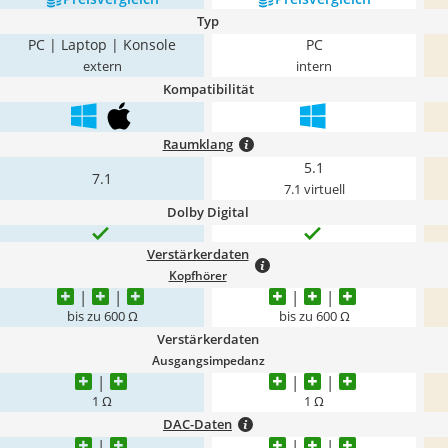
Typ
PC | Laptop | Konsole
PC
extern
intern
Kompatibilität
Raumklang
5.1
7.1
7.1 virtuell
Dolby Digital
Verstärkerdaten
Kopfhörer
bis zu 600 Ω
bis zu 600 Ω
Verstärkerdaten
Ausgangsimpedanz
1 Ω
1 Ω
DAC-Daten