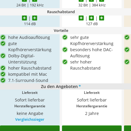
24 Bit | 192 kHz
32 Bit | 384 kHz
Rauschabstand
114 dB
127 dB
Vorteile
hohe Audioauflösung
sehr gute
gute
Kopfhörerverstärkung
Kopfhörerverstärkung
besonders hohe DAC-
Dolby-Digital-
Auflösung
Unterstützung
sehr hoher
hoher Rauschabstand
Rauschabstand
kompatibel mit Mac
7.1-Surround-Sound
Zu den Angeboten
*
Lieferzeit
Lieferzeit
Sofort lieferbar
Sofort lieferbar
Herstellergarantie
Herstellergarantie
keine Angabe
2 Jahre
Vergleichssieger