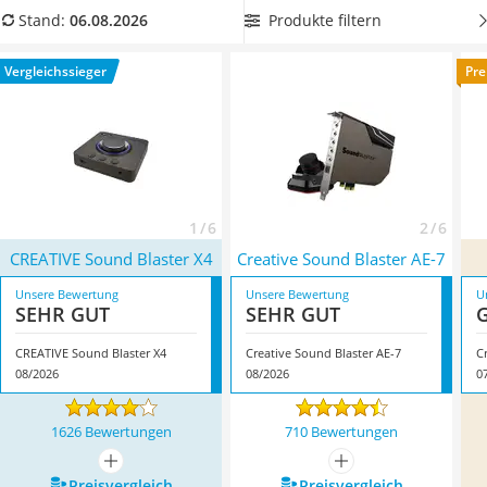
Tablets unter 200 Euro
unserer Vergleichstabelle eine
Creative-Soundkarte mit
Produkte filtern
Stand:
06.08.2026
Ladekabel Typ 2 Schuko
besonders hoher Audioauflösung
, um einen kristallklaren
Lichtwecker
Klang zu erhalten. Überzeugt hat uns hier im August 2026
Vergleichssieger
Pre
Acer Aspire
besonders das Modell
CREATIVE Sound Blaster X4
*
mit
Service
seinen Eigenschaften.
1 / 6
2 / 6
CREATIVE Sound Blaster X4
Creative Sound Blaster AE-7
Unsere Bewertung
Unsere Bewertung
U
SEHR GUT
SEHR GUT
CREATIVE Sound Blaster X4
Creative Sound Blaster AE-7
C
08/2026
08/2026
0
1626 Bewertungen
710 Bewertungen
mehr anzeigen
mehr anzeigen
Preis­vergleich
Preis­vergleich