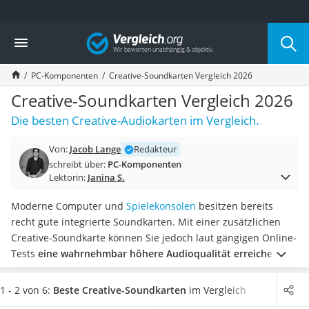
Die beliebtesten Vergleiche nach Kategorie
Vergleich
Elektronik
Powerstation
PC-Komponenten
Creative-Soundkarten Vergleich 2026
Monitor 32 Zoll 4K
Fernseher
Creative-Soundkarten Vergleich 2026
Drucker
Die besten Creative-Audiokarten im Vergleich.
Desktop-PC
Monitor
Von:
Jacob Lange
Redakteur
Diascanner
schreibt über:
PC-Komponenten
Laser-Multifunktionsdrucker
Lektorin:
Janina S.
Powerline-Adapter
Powerstation mit Solarpanel
Moderne Computer und
Spielekonsolen
besitzen bereits
Gaming-PC
recht gute integrierte Soundkarten. Mit einer zusätzlichen
Soundbar
Creative-Soundkarte können Sie jedoch laut gängigen Online-
17-Zoll-Laptop
Tests
eine wahrnehmbar höhere Audioqualität erreichen
Satellitenschüssel
und so für eine maximale Immersion beim Gaming oder den
Gaming-Headset
perfekten Musikgenuss sorgen. Dabei wird zwischen internen
1 - 2 von 6:
Beste Creative-Soundkarten
im Vergleich
Schnurloses Telefon
und externen Modellen unterschieden.
Wählen Sie jetzt aus