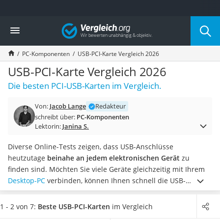
Die beliebtesten Vergleiche nach Kategorie
Vergleich
Elektronik
Powerstation
PC-Komponenten
USB-PCI-Karte Vergleich 2026
Monitor 32 Zoll 4K
Fernseher
USB-PCI-Karte Vergleich 2026
Drucker
Die besten PCI-USB-Karten im Vergleich.
Desktop-PC
Monitor
Von:
Jacob Lange
Redakteur
Diascanner
schreibt über:
PC-Komponenten
Laser-Multifunktionsdrucker
Lektorin:
Janina S.
Powerline-Adapter
Powerstation mit Solarpanel
Diverse Online-Tests zeigen, dass USB-Anschlüsse
Gaming-PC
heutzutage
beinahe an jedem elektronischen Gerät
zu
Soundbar
finden sind. Möchten Sie viele Geräte gleichzeitig mit Ihrem
17-Zoll-Laptop
Desktop-PC
verbinden, können Ihnen schnell die USB-
Satellitenschüssel
Anschlüsse ausgehen. Eine USB-PCI-Karte, welche
Gaming-Headset
kinderleicht über den PCI-Express-Anschluss in Ihrem PC
1 - 2 von 7:
Beste USB-PCI-Karten
im Vergleich
Schnurloses Telefon
verbaut wird, kann Abhilfe schaffen.
Wählen Sie jetzt aus