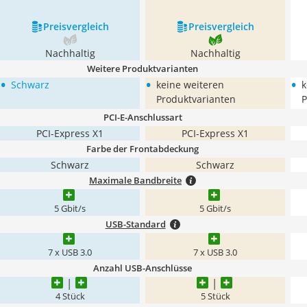
Preis­vergleich
Preis­vergleich
Nachhaltig
Nachhaltig
Weitere Produktvarianten
•
•
•
Schwarz
keine weiteren
k
Produktvarianten
P
PCI-E-Anschlussart
PCI-Express X1
PCI-Express X1
Farbe der Frontabdeckung
Schwarz
Schwarz
Maximale Bandbreite
5 Gbit/s
5 Gbit/s
USB-Standard
7 x USB 3.0
7 x USB 3.0
Anzahl USB-Anschlüsse
4 Stück
5 Stück