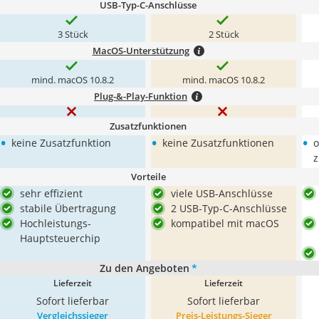
USB-Typ-C-Anschlüsse
3 Stück
2 Stück
MacOS-Unterstützung
mind. macOS 10.8.2
mind. macOS 10.8.2
Plug-&-Play-Funktion
Zusatzfunktionen
•
•
•
keine Zusatzfunktion
keine Zusatzfunktionen
o
z
Vorteile
sehr effizient
viele USB-Anschlüsse
stabile Übertragung
2 USB-Typ-C-Anschlüsse
Hochleistungs-
kompatibel mit macOS
Hauptsteuerchip
Zu den Angeboten
*
Lieferzeit
Lieferzeit
Sofort lieferbar
Sofort lieferbar
Vergleichssieger
Preis-Leistungs-Sieger