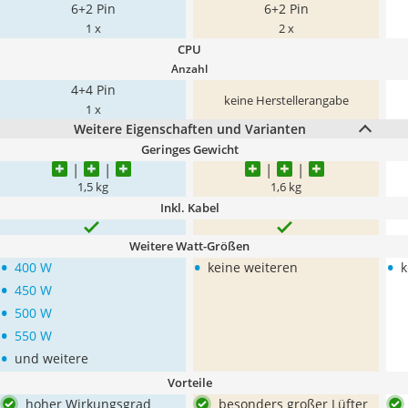
6+2 Pin
6+2 Pin
1 x
2 x
CPU
Anzahl
4+4 Pin
keine Herstellerangabe
1 x
Weitere Eigenschaften und Varianten
Geringes Gewicht
1,5 kg
1,6 kg
Inkl. Kabel
Weitere Watt-Größen
•
•
•
400 W
keine weiteren
k
•
450 W
•
500 W
•
550 W
•
und weitere
Vorteile
hoher Wirkungsgrad
besonders großer Lüfter