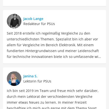
Jacob Lange
Redakteur für PSUs
Seit 2018 erstelle ich regelmäßig Vergleiche zu den
unterschiedlichsten Themen. Spezialist bin ich aber vor
allem für Vergleiche im Bereich Elektronik. Mit einem
fundierten Hintergrundwissen und meiner Leidenschaft
für technische Innovationen biete ich so umfassende wie
präzise Informationen zu elektronischen Geräten, Gadgets
sowie Technologien. Meine Beiträge beinhalten
detaillierte Produktvergleiche, Kaufberatungen und
Janina S.
technische Analysen, um Verbrauchern dabei zu helfen,
Lektorin für PSUs
sowohl informierte Entscheidungen zu treffen als auch
Ich bin seit 2019 im Team und freue mich sehr darüber,
die besten elektronischen Lösungen für ihre Bedürfnisse
durch mein Lektorat der verschiedensten Vergleiche
zu finden.
immer etwas Neues zu lernen. In meiner Freizeit
Der 700W-Netzteil-Vergleich ist aus unserer Sicht
beschäftige ich mich auch gerne mit dem Thema Sport