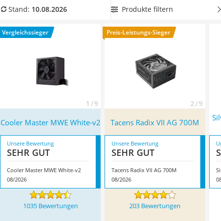
Tablets unter 200 Euro
äußerst hohen Wirkungsgrads besonders effizient ist
.
Produkte filtern
Stand:
10.08.2026
Ladekabel Typ 2 Schuko
Überzeugt hat uns hier im August 2026 besonders das
Lichtwecker
Modell
Cooler Master MWE White-v2
*
mit seinen
Vergleichssieger
Preis-Leistungs-Sieger
Acer Aspire
Eigenschaften.
Service
1 / 9
2 / 9
Si
Cooler Master MWE White-v2
Tacens Radix VII AG 700M
Unsere Bewertung
Unsere Bewertung
U
SEHR GUT
SEHR GUT
Cooler Master MWE White-v2
Tacens Radix VII AG 700M
08/2026
08/2026
0
1035 Bewertungen
203 Bewertungen