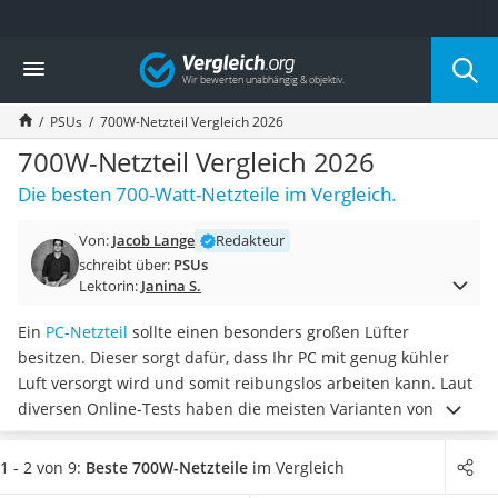
Die beliebtesten Vergleiche nach Kategorie
Vergleich
Elektronik
Powerstation
PSUs
700W-Netzteil Vergleich 2026
Monitor 32 Zoll 4K
Fernseher
700W-Netzteil Vergleich 2026
Drucker
Die besten 700-Watt-Netzteile im Vergleich.
Desktop-PC
Monitor
Von:
Jacob Lange
Redakteur
Diascanner
schreibt über:
PSUs
Laser-Multifunktionsdrucker
Lektorin:
Janina S.
Powerline-Adapter
Powerstation mit Solarpanel
Ein
PC-Netzteil
sollte einen besonders großen Lüfter
Gaming-PC
besitzen. Dieser sorgt dafür, dass Ihr PC mit genug kühler
Soundbar
Luft versorgt wird und somit reibungslos arbeiten kann. Laut
17-Zoll-Laptop
diversen Online-Tests haben die meisten Varianten von 700-
Satellitenschüssel
W-Netzteilen bereits
Lüfter mit einem Durchmesser von 120
Gaming-Headset
Millimetern
integriert.
Wählen Sie jetzt aus unserer
1 - 2 von 9:
Beste 700W-Netzteile
im Vergleich
Schnurloses Telefon
Produkttabelle ein 700W-Netzteil aus, welches
dank eines