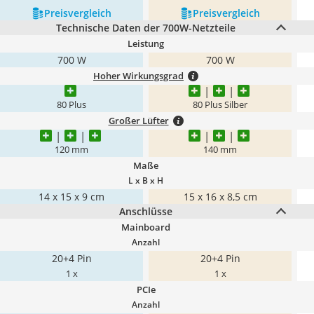
Preis­vergleich
Preis­vergleich
Technische Daten der 700W-Netzteile
Leistung
700 W
700 W
Hoher Wirkungsgrad
80 Plus
80 Plus Silber
Großer Lüfter
120 mm
140 mm
Maße
L x B x H
14 x 15 x 9 cm
15 x 16 x 8,5 cm
Anschlüsse
Mainboard
Anzahl
20+4 Pin
20+4 Pin
1 x
1 x
PCIe
Anzahl