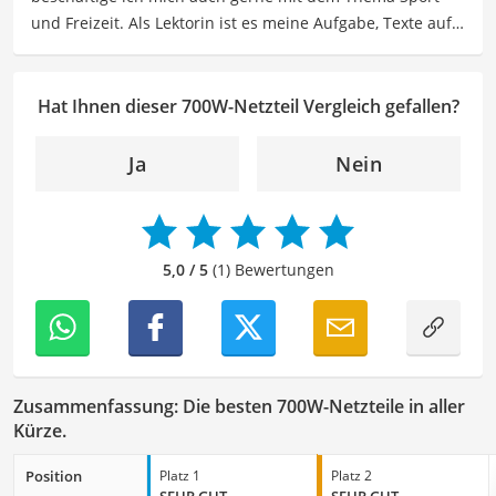
besonders empfehlenswert für
PC-Bauer
und
Gamer
.
und Freizeit. Als Lektorin ist es meine Aufgabe, Texte auf
ihre inhaltliche Richtigkeit, sprachliche Präzision und
Lesbarkeit zu überprüfen. Mein Ziel ist es, unseren
Autoren dabei zu helfen, ihre Botschaften klar und
Hat Ihnen dieser 700W-Netzteil Vergleich gefallen?
effektiv zu kommunizieren. Durch meine Leidenschaft für
das geschriebene Wort und meine breitgefächerten
Ja
Nein
Interessen, bringe ich frische Perspektiven sowie neue
Ideen in den Lektoratsprozess ein, um sicherzustellen,
dass die Texte sowohl qualitativ hochwertig als auch
ansprechend sind.
5,0 / 5
(1) Bewertungen
Zusammenfassung: Die besten 700W-Netzteile in aller
Kürze.
Position
Platz 1
Platz 2
SEHR GUT
SEHR GUT