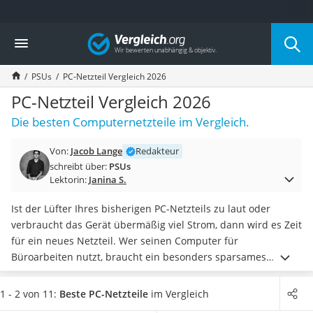
Die beliebtesten Vergleiche nach Kategorie
Vergleich
Elektronik
Powerstation
PSUs
PC-Netzteil Vergleich 2026
Monitor 32 Zoll 4K
Fernseher
PC-Netzteil Vergleich 2026
Drucker
Die besten Computernetzteile im Vergleich.
Desktop-PC
Monitor
Von:
Jacob Lange
Redakteur
Diascanner
schreibt über:
PSUs
Laser-Multifunktionsdrucker
Lektorin:
Janina S.
Powerline-Adapter
Powerstation mit Solarpanel
Ist der Lüfter Ihres bisherigen PC-Netzteils zu laut oder
Gaming-PC
verbraucht das Gerät übermäßig viel Strom, dann wird es Zeit
Soundbar
für ein neues Netzteil. Wer seinen Computer für
17-Zoll-Laptop
Büroarbeiten nutzt, braucht ein besonders sparsames
Satellitenschüssel
Modell. In unserer Tabelle finden Sie
PC-Netzteile, die die
Gaming-Headset
Energie bis zu 90 % effizient umsetzen
.
Steht das Gerät
im
1 - 2 von 11:
Beste PC-Netzteile
im Vergleich
Schnurloses Telefon
Wohnzimmer oder Büro, dann sollten Sie auf besonders