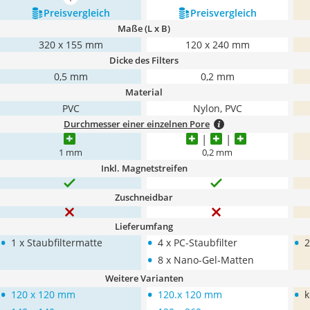
mehr anzeigen
Preis­vergleich
Preis­vergleich
Maße (L x B)
320 x 155 mm
120 x 240 mm
Dicke des Filters
0,5 mm
0,2 mm
Material
PVC
Nylon, PVC
Durchmesser einer einzelnen Pore
1 mm
0,2 mm
Inkl. Magnetstreifen
Zuschneidbar
Lieferumfang
•
•
•
1 x Staubfiltermatte
4 x PC-Staubfilter
2
•
8 x Nano-Gel-Matten
Weitere Varianten
•
•
•
120 x 120 mm
120.x 120 mm
k