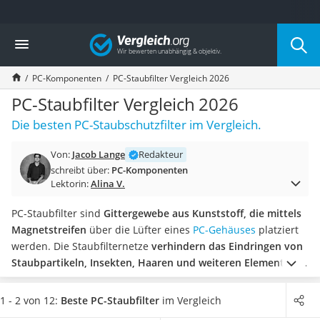
Die beliebtesten Vergleiche nach Kategorie
Vergleich
Elektronik
Powerstation
PC-Komponenten
PC-Staubfilter Vergleich 2026
Monitor 32 Zoll 4K
Fernseher
PC-Staubfilter Vergleich 2026
Drucker
Die besten PC-Staubschutzfilter im Vergleich.
Desktop-PC
Monitor
Von:
Jacob Lange
Redakteur
Diascanner
schreibt über:
PC-Komponenten
Laser-Multifunktionsdrucker
Lektorin:
Alina V.
Powerline-Adapter
Powerstation mit Solarpanel
PC-Staubfilter sind
Gittergewebe aus Kunststoff, die mittels
Gaming-PC
Magnetstreifen
über die Lüfter eines
PC-Gehäuses
platziert
Soundbar
werden. Die Staubfilternetze
verhindern das Eindringen von
17-Zoll-Laptop
Staubpartikeln, Insekten, Haaren und weiteren Elementen
in
Satellitenschüssel
das Innere des Gehäuses, um die Bauteile vor Schäden zu
Gaming-Headset
schützen.
Laut Online-Tests
sind derartige Staubschutzfilter
1 - 2 von 12:
Beste PC-Staubfilter
im Vergleich
Schnurloses Telefon
für die störungsfreie Funktion von Computern unabdingbar
.