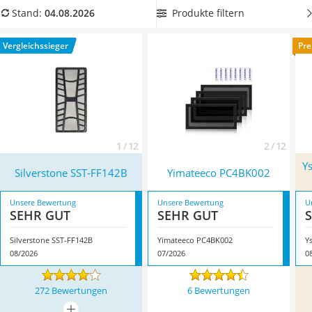
Tablets unter 200 Euro
Wählen Sie jetzt ein Modell aus unserer Vergleichstabelle,
Produkte filtern
Stand:
04.08.2026
Ladekabel Typ 2 Schuko
das zuschneidbar ist. Überzeugt hat uns hier im August 2026
Lichtwecker
besonders das Modell
Silverstone SST-FF142B
*
mit seinen
Vergleichssieger
Pre
Acer Aspire
Eigenschaften.
Service
1 / 12
2 / 12
Ys
Silverstone SST-FF142B
Yimateeco PC4BK002
Unsere Bewertung
Unsere Bewertung
U
SEHR GUT
SEHR GUT
Silverstone SST-FF142B
Yimateeco PC4BK002
08/2026
07/2026
0
272 Bewertungen
6 Bewertungen