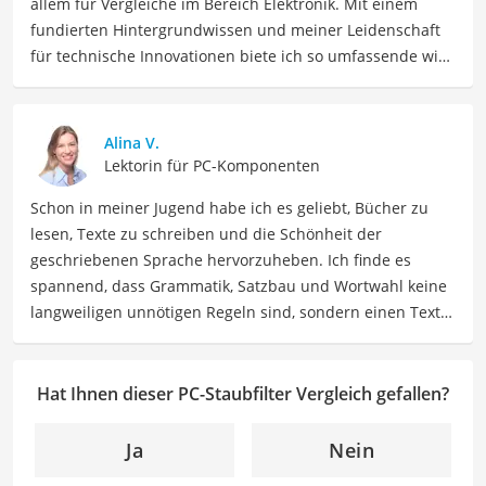
allem für Vergleiche im Bereich Elektronik. Mit einem
fundierten Hintergrundwissen und meiner Leidenschaft
für technische Innovationen biete ich so umfassende wie
präzise Informationen zu elektronischen Geräten, Gadgets
sowie Technologien. Meine Beiträge beinhalten
detaillierte Produktvergleiche, Kaufberatungen und
Alina V.
technische Analysen, um Verbrauchern dabei zu helfen,
Lektorin für PC-Komponenten
sowohl informierte Entscheidungen zu treffen als auch
Schon in meiner Jugend habe ich es geliebt, Bücher zu
die besten elektronischen Lösungen für ihre Bedürfnisse
lesen, Texte zu schreiben und die Schönheit der
zu finden.
geschriebenen Sprache hervorzuheben. Ich finde es
Der PC-Staubfilter-Vergleich ist aus unserer Sicht
spannend, dass Grammatik, Satzbau und Wortwahl keine
besonders empfehlenswert für
PC-Nutzer
und
Gamer
.
langweiligen unnötigen Regeln sind, sondern einen Text
zum Leben erwecken können. Deshalb habe ich es mir
zur Aufgabe gemacht, mein Know How und die Liebe zum
geschriebenen Wort als Lektorin bei VGL in unsere Texte
Hat Ihnen dieser PC-Staubfilter Vergleich gefallen?
einfließen zu lassen. Mit meinem Auge für
Detailgenauigkeit und sprachliche Präzision unterstütze
Ja
Nein
ich unser Redaktionsteam dabei, qualitativ hochwertige