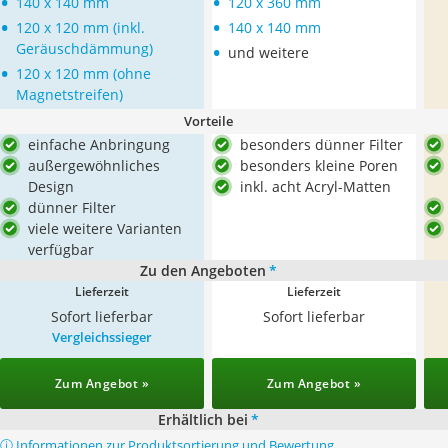
•
•
140 x 140 mm
120 x 360 mm
•
•
120 x 120 mm (inkl.
140 x 140 mm
•
Geräuschdämmung)
und weitere
•
120 x 120 mm (ohne
Magnetstreifen)
Vorteile
einfache Anbringung
besonders dünner Filter
außergewöhnliches
besonders kleine Poren
Design
inkl. acht Acryl-Matten
dünner Filter
viele weitere Varianten
verfügbar
Zu den Angeboten
*
Lieferzeit
Lieferzeit
Sofort lieferbar
Sofort lieferbar
Vergleichssieger
Zum Angebot »
Zum Angebot »
Erhältlich bei
*
ⓘ Informationen zur Produktsortierung und Bewertung