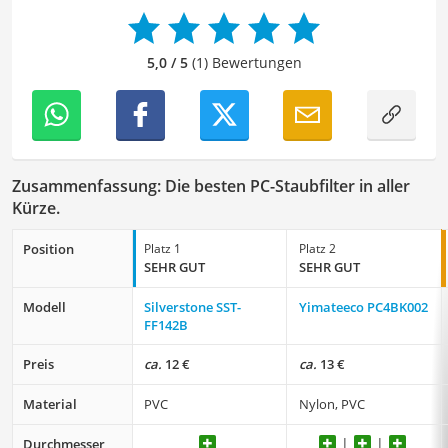
und fehlerfreie Inhalte zu liefern. Dabei liebe ich es,
meinen Wissensschatz immer mehr zu erweitern und
mich täglich mit den verschiedensten Themen
5,0 / 5
(1) Bewertungen
auseinanderzusetzen.
Zusammenfassung: Die besten PC-Staubfilter in aller
Kürze.
Position
Platz 1
Platz 2
SEHR GUT
SEHR GUT
Modell
Silverstone SST-
Yimateeco PC4BK002
FF142B
Preis
ca.
12 €
ca.
13 €
Material
PVC
Nylon, PVC
Durchmesser