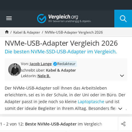
Die beliebtesten Vergleiche nach Kategorie
Vergleich
Elektronik
Powerstation
Kabel & Adapter
NVMe-USB-Adapter Vergleich 2026
Monitor 32 Zoll 4K
Fernseher
NVMe-USB-Adapter Vergleich 2026
Drucker
Die besten NVMe-SSD-USB-Adapter im Vergleich.
Desktop-PC
Monitor
Von:
Jacob Lange
Redakteur
Diascanner
schreibt über:
Kabel & Adapter
Laser-Multifunktionsdrucker
Lektorin:
Nele B.
Powerline-Adapter
Powerstation mit Solarpanel
Der NVMe-USB-Adapter soll Ihnen das Arbeitsleben
Gaming-PC
erleichtern, sei es in der Schule, in der Uni oder im Büro. Der
Soundbar
Adapter passt in jede noch so kleine
Laptoptasche
und ist
17-Zoll-Laptop
somit der ideale Begleiter in Ihrem Alltag. Besonders flexibel
Satellitenschüssel
sind Sie mit einem solchen
Adapter, welcher verschiedene
Gaming-Headset
Anschlussmöglichkeiten besitzt
. Gängige Tests im Internet
1 - 2 von 12:
Beste NVMe-USB-Adapter
im Vergleich
Schnurloses Telefon
raten einheitlich zu einem Modell wie dem NVMe-USB-