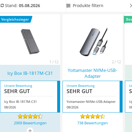
Tablets unter 200 Euro
Adapter.
Wählen Sie jetzt aus unserer Vergleichstabelle
einen
Produkte filtern
Stand:
05.08.2026
Ladekabel Typ 2 Schuko
NVMe-USB-Adapter mit mehreren Hardware-Schnittstellen
Lichtwecker
aus, um beispielsweise USB, USB-C und Thunderbolt variabel
Vergleichssieger
Bes
Acer Aspire
nutzen zu können. Überzeugt hat uns hier im August 2026
Service
besonders das Modell
Icy Box IB-1817M-C31
*
mit seinen
Eigenschaften.
1 / 12
2 / 12
Yottamaster NVMe-USB-
Icy Box IB-1817M-C31
Adapter
Unsere Bewertung
Unsere Bewertung
U
SEHR GUT
SEHR GUT
Icy Box IB-1817M-C31
Yottamaster NVMe-USB-Adapter
U
08/2026
08/2026
0
2909 Bewertungen
738 Bewertungen