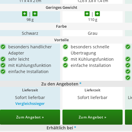
11 x 4 x 2 cm
12,6 x 3,8 x 1,4 cm
Geringes Gewicht
98 g
110 g
Farbe
Schwarz
Grau
Vorteile
besonders handlicher
besonders schnelle
Adapter
Übertragung
sehr leicht
mit Kühlungsfunktion
mit Kühlungsfunktion
einfache Installation
einfache Installation
Zu den Angeboten
*
Lieferzeit
Lieferzeit
Sofort lieferbar
Sofort lieferbar
L
Vergleichssieger
Zum Angebot »
Zum Angebot »
Erhältlich bei
*