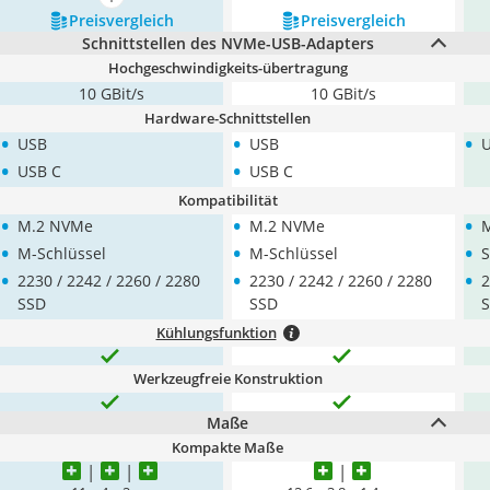
mehr anzeigen
Preis­vergleich
Preis­vergleich
Schnittstellen des NVMe-USB-Adapters
Hochgeschwindigkeits-übertragung
10 GBit/s
10 GBit/s
Hardware-Schnittstellen
•
•
•
USB
USB
U
•
•
USB C
USB C
Kompatibilität
•
•
•
M.2 NVMe
M.2 NVMe
M
•
•
•
M-Schlüssel
M-Schlüssel
S
•
•
•
2230 / 2242 / 2260 / 2280
2230 / 2242 / 2260 / 2280
2
SSD
SSD
Kühlungsfunktion
Werkzeugfreie Konstruktion
Maße
Kompakte Maße