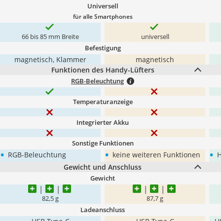
Universell
für alle Smartphones
66 bis 85 mm Breite
universell
Befestigung
magnetisch, Klammer
magnetisch
Funktionen des Handy-Lüfters
RGB-Beleuchtung
Temperaturanzeige
Integrierter Akku
Sonstige Funktionen
•
•
•
RGB-Beleuchtung
keine weiteren Funktionen
H
Gewicht und Anschluss
Gewicht
82,5 g
87,7 g
Ladeanschluss