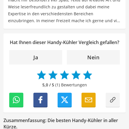
zu finden.
Weise leserfreundlich zu gestalten und dabei meine
Der Handy-Kühler-Vergleich ist aus unserer Sicht
Expertise in den verschiedensten Bereichen
besonders empfehlenswert für
Handy-Nutzer
und
einzubringen. In meiner Freizeit mache ich gerne und viel
Gamer
.
Sport und probiere dabei immer wieder neue Sportarten
aus. Als Lektorin liegt mein Fokus darauf, Texte auf ihre
Klarheit, Verständlichkeit und stilistische Korrektheit zu
Hat Ihnen dieser Handy-Kühler Vergleich gefallen?
überprüfen. Mein Ziel ist es dabei, die Qualität und den
Ausdruck der Texte zu verbessern, um Ihnen eine
Ja
Nein
angenehme Leseerfahrung zu bieten. Durch meine
langjährige Erfahrung als Lektorin will ich vor allem dazu
beitragen, dass die Inhalte unserer Redaktion optimal
präsentiert werden und ihre volle Wirkung entfalten.
5,0 / 5
(1) Bewertungen
Zusammenfassung: Die besten Handy-Kühler in aller
Kürze.