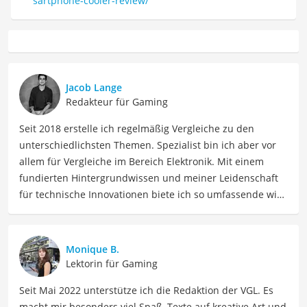
sartphone-cooler-review/
Jacob Lange
Redakteur für Gaming
Seit 2018 erstelle ich regelmäßig Vergleiche zu den
unterschiedlichsten Themen. Spezialist bin ich aber vor
allem für Vergleiche im Bereich Elektronik. Mit einem
fundierten Hintergrundwissen und meiner Leidenschaft
für technische Innovationen biete ich so umfassende wie
präzise Informationen zu elektronischen Geräten, Gadgets
sowie Technologien. Meine Beiträge beinhalten
detaillierte Produktvergleiche, Kaufberatungen und
Monique B.
technische Analysen, um Verbrauchern dabei zu helfen,
Lektorin für Gaming
sowohl informierte Entscheidungen zu treffen als auch
Seit Mai 2022 unterstütze ich die Redaktion der VGL. Es
die besten elektronischen Lösungen für ihre Bedürfnisse
macht mir besonders viel Spaß, Texte auf kreative Art und