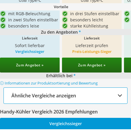
USB Type-C
USB Type-C
U
Vorteile
mit RGB-Beleuchtung
in drei Stufen einstellbar
in zwei Stufen einstellbar
besonders leicht
besonders leise
starke Kühlleistung
Zu den Angeboten
*
Lieferzeit
Lieferzeit
Sofort lieferbar
Lieferzeit prüfen
Vergleichssieger
Preis-Leistungs-Sieger
Zum Angebot »
Zum Angebot »
Erhältlich bei
*
ⓘ Informationen zur Produktsortierung und Bewertung
Ähnliche Vergleiche anzeigen
Handy-Kühler Vergleich 2026 Empfehlungen
Vergleichssieger