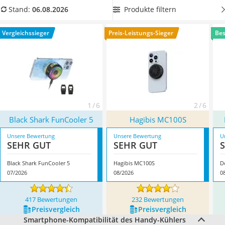
Tablets unter 200 Euro
so die verbaute Technik
. Wählen Sie jetzt einen
Handy-
Produkte filtern
Stand:
06.08.2026
Ladekabel Typ 2 Schuko
Kühler mit bunten RGB-Effekten
, wenn Sie beim Mobile
Lichtwecker
Gaming auch eine farbliche Lichtuntermalung wünschen.
Vergleichssieger
Preis-Leistungs-Sieger
Bes
Acer Aspire
Überzeugt hat uns hier im August 2026 besonders das
Service
Modell
Black Shark FunCooler 5
*
mit seinen Eigenschaften.
1 / 6
2 / 6
Black Shark FunCooler 5
Hagibis MC100S
Unsere Bewertung
Unsere Bewertung
U
SEHR GUT
SEHR GUT
Black Shark FunCooler 5
Hagibis MC100S
D
07/2026
08/2026
0
417 Bewertungen
232 Bewertungen
Preis­vergleich
Preis­vergleich
Smartphone-Kompatibilität des Handy-Kühlers