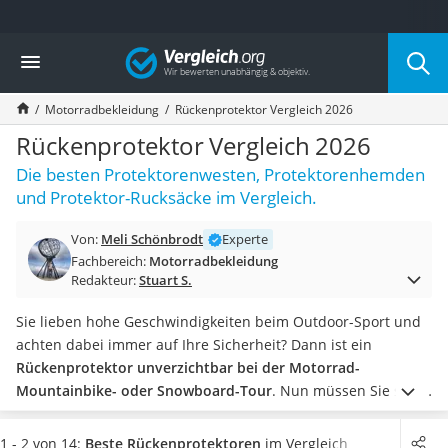
Die beliebtesten Vergleiche nach Kategorie
Vergleich
Auto & Motor
Fahrradträger-Anhängerkupplung (4 Fahrräder)
Motorradbekleidung
Rückenprotektor Vergleich 2026
Fahrradträger
Fahrradträger (Anhängerkupplung)
Rückenprotektor Vergleich 2026
Fahrradträger 3 Fahrräder
Die besten Protektorenwesten, Protektorenhemden
Benzinkanister (20 l)
und Protektor-Rucksäcke im Vergleich.
Dashcam
Fahrradträger E-Bike
Von:
Meli Schönbrodt
Experte
Benzinkanister
Fachbereich:
Motorradbekleidung
Marderschreck
Redakteur:
Stuart S.
Wagenheber 3t
AGM-Batterie Wohnmobil
Sie lieben hohe Geschwindigkeiten beim Outdoor-Sport und
Thule-Fahrradträger
achten dabei immer auf Ihre Sicherheit? Dann ist ein
FM-Transmitter
Rückenprotektor unverzichtbar bei der Motorrad-
Sommerreifen 205/55 R16
Mountainbike- oder Snowboard-Tour
. Nun müssen Sie sich
Autobatterie-Ladegerät
nur noch entscheiden, ob Sie ein Soft- oder Hartschalen-
Starthilfe mit Kompressor
Modell möchten.
In unserer Vergleichtabelle finden Sie beide
1 - 2 von 14:
Beste Rückenprotektoren
im Vergleich