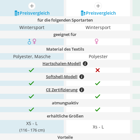
mehr anzeigen
mehr anzeigen
Preis­vergleich
Preis­vergleich
für die folgenden Sportarten
Wintersport
Wintersport
geeignet für
Material des Textils
Polyester, Masche
Polyester
Hartschalen-Modell
Softshell-Modell
CE Zertifizierung
atmungsaktiv
erhältliche Größen
XS - L
Xs - L
(116 - 176 cm)
Vorteile