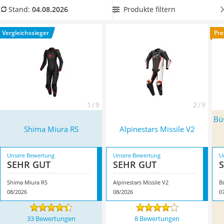
Alkoholtester
zeichnen sich Zweiteiler durch ihren Komfort aus
. Viele
Produkte filtern
Stand:
04.08.2026
Felgenbaum
Lederkombis haben außerdem Protektoren für Schultern,
Diesel-Additiv
Ellenbogen und Knie, manche auch für Hüfte und Rücken.
Vergleichssieger
Pre
Wagenheber
Insider-Tipp
: Achten Sie darauf, dass die Protektoren nach
Service
EU-Norm zertifiziert sind. Überzeugt hat uns hier im August
2026 besonders das Modell
Shima Miura RS
*
mit seinen
Eigenschaften.
1 / 9
2 / 9
Büs
Shima Miura RS
Alpinestars Missile V2
Unsere Bewertung
Unsere Bewertung
U
SEHR GUT
SEHR GUT
Shima Miura RS
Alpinestars Missile V2
08/2026
08/2026
0
33 Bewertungen
8 Bewertungen