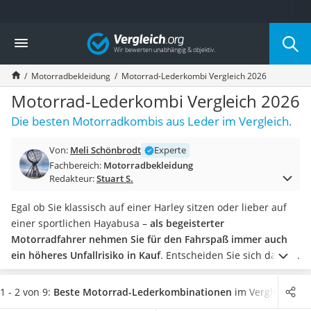
Die beliebtesten Vergleiche nach Kategorie
Vergleich
Auto & Motor
Fahrradträger-Anhängerkupplung (4 Fahrräder)
Motorradbekleidung
Motorrad-Lederkombi Vergleich 2026
Fahrradträger
Fahrradträger (Anhängerkupplung)
Motorrad-Lederkombi Vergleich 2026
Fahrradträger 3 Fahrräder
Die besten Motorradkombis aus Leder im Vergleich.
Benzinkanister (20 l)
Dashcam
Von:
Meli Schönbrodt
Experte
Fahrradträger E-Bike
Fachbereich:
Motorradbekleidung
Benzinkanister
Redakteur:
Stuart S.
Marderschreck
Wagenheber 3t
Egal ob Sie klassisch auf einer Harley sitzen oder lieber auf
AGM-Batterie Wohnmobil
einer sportlichen Hayabusa –
als begeisterter
Thule-Fahrradträger
Motorradfahrer nehmen Sie für den Fahrspaß immer auch
FM-Transmitter
ein höheres Unfallrisiko in Kauf
. Entscheiden Sie sich daher
Sommerreifen 205/55 R16
jetzt für eine Motorrad-Lederkombi aus unserer Test- oder
Autobatterie-Ladegerät
Vergleichstabelle und minimieren Sie Ihr Verletzungsrisiko.
1 - 2 von 9:
Beste Motorrad-Lederkombinationen
im Vergleich
Starthilfe mit Kompressor
Während Einteiler-Motorradkombis besonders sicher sind,