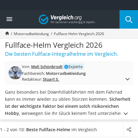
Die beliebtesten Vergleiche nach Kategorie
Vergleich
Auto & Motor
Fahrradträger-Anhängerkupplung (4 Fahrräder)
Motorradbekleidung
Fullface-Helm Vergleich 2026
Fahrradträger
Fahrradträger (Anhängerkupplung)
Fullface-Helm Vergleich 2026
Fahrradträger 3 Fahrräder
Die besten Fullface-Integralhelme im Vergleich.
Benzinkanister (20 l)
Dashcam
Von:
Meli Schönbrodt
Experte
Fahrradträger E-Bike
Fachbereich:
Motorradbekleidung
Benzinkanister
Redakteur:
Stuart S.
Marderschreck
Wagenheber 3t
Ganz besonders bei Downhillabfahrten mit dem Fahrrad
AGM-Batterie Wohnmobil
kann es immer wieder zu üblen Stürzen kommen.
Sicherheit
Thule-Fahrradträger
ist der wichtigste Faktor bei einem solch risikoreichen
FM-Transmitter
Hobby,
weswegen Sie Ihr Glück keinem Test unterziehen
Sommerreifen 205/55 R16
sollten. Dazu benötigen Sie die richtige Schutzausrüstung, zu
Autobatterie-Ladegerät
der ganz besonders ein Fullface-Helm gehört.
Fullface-Helm-
1 - 2 von 10:
Beste Fullface-Helme
im Vergleich
Starthilfe mit Kompressor
Tests belegen immer wieder, dass Sie ganz
besonders bei