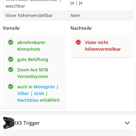
Ja | Ja
waschbar
Visier höhenverstellbar
Nein
Vorteile
Nachteile
abnehmbarer
Visier nicht
Kinnschutz
höhenverstellbar
gute Belüftung
Zoom Ace MTB
Verstellsystem
auch in
Moosgrün
|
Silber
|
Grün
|
Nachtblau
erhältlich
IXS Trigger