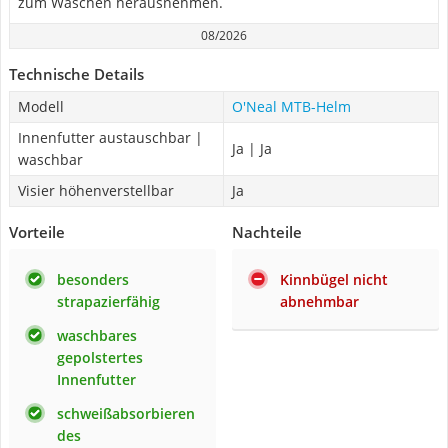
zum Waschen herausnehmen.
08/2026
Technische Details
Modell
O'Neal MTB-Helm
Innenfutter austauschbar |
Ja | Ja
waschbar
Visier höhenverstellbar
Ja
Vorteile
Nachteile
besonders
Kinnbügel nicht
strapazierfähig
abnehmbar
waschbares
gepolstertes
Innenfutter
schweißabsorbieren
des