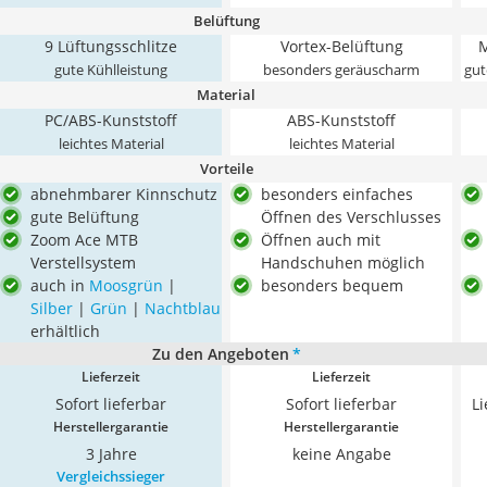
Belüftung
9 Lüftungsschlitze
Vortex-Belüftung
M
gute Kühlleistung
besonders geräuscharm
gut
Material
PC/ABS-Kunststoff
ABS-Kunststoff
leichtes Material
leichtes Material
Vorteile
abnehmbarer Kinnschutz
besonders einfaches
gute Belüftung
Öffnen des Verschlusses
Zoom Ace MTB
Öffnen auch mit
Verstellsystem
Handschuhen möglich
auch in
Moosgrün
|
besonders bequem
Silber
|
Grün
|
Nachtblau
erhältlich
Zu den Angeboten
*
Lieferzeit
Lieferzeit
Sofort lieferbar
Sofort lieferbar
L
Herstellergarantie
Herstellergarantie
3 Jahre
keine Angabe
Vergleichssieger