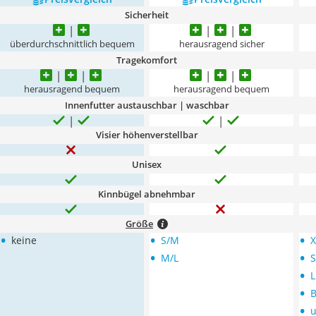
Sicherheit
überdurchschnittlich bequem
herausragend sicher
Tragekomfort
herausragend bequem
herausragend bequem
Innenfutter austauschbar | waschbar
Visier höhenverstellbar
Unisex
Kinnbügel abnehmbar
Größe
•
•
•
keine
S/M
X
•
•
M/L
S
•
L
•
B
•