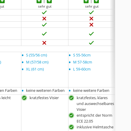
gut
sehr gut
sehr gut
•
•
•
S (55/56 cm)
S 55-56cm
S 55-
•
•
•
)
M (57/58 cm)
M 57-58cm
M 57-
•
•
•
XL (61 cm)
L 59-60cm
XL
•
•
•
ren Farben
keine weiteren Farben
keine weitere Farben
keine
 leicht
kratzfestes Visier
kratzfestes, klares
krat
und auswechselbares
und
Visier
Visi
entspricht der Norm
her
ECE 22.05
und
inklusive Helmtasche
Inn