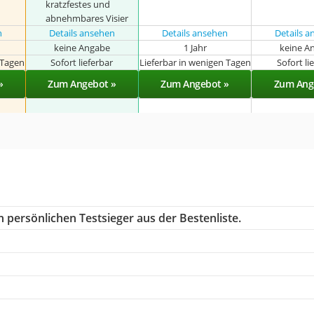
kratzfestes und
abnehmbares Visier
n
Details ansehen
Details ansehen
Details 
keine Angabe
1 Jahr
keine A
 Tagen
Sofort lieferbar
Lieferbar in wenigen Tagen
Sofort li
»
Zum Angebot »
Zum Angebot »
Zum Ang
 persönlichen Testsieger aus der Bestenliste.