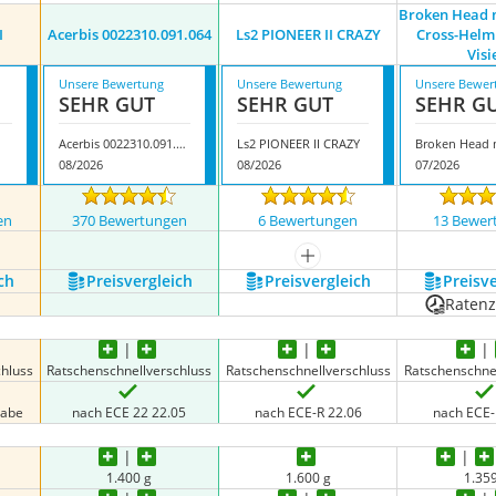
Broken Head 
I
Acerbis 0022310.091.064
Ls2 PIONEER II CRAZY
Cross-Helm
Visi
Unsere Bewertung
Unsere Bewertung
Unsere Bewer
SEHR GUT
SEHR GUT
SEHR G
Acerbis 0022310.091.064
Ls2 PIONEER II CRAZY
08/2026
08/2026
07/2026
en
370 Bewertungen
6 Bewertungen
13 Bewer
mehr anzeigen
ch
Preis­vergleich
Preis­vergleich
Preis­v
Raten
chluss
Ratschenschnellverschluss
Ratschenschnellverschluss
Ratschenschne
gabe
nach ECE 22 22.05
nach ECE-R 22.06
nach ECE-
1.400 g
1.600 g
1.35