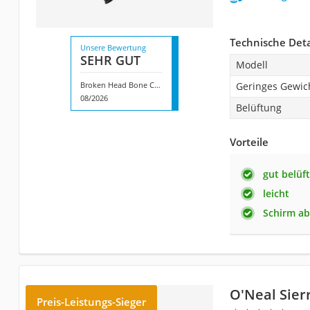
Technische Deta
Unsere Bewertung
SEHR GUT
Modell
Broken Head Bone Crusher
Geringes Gewic
08/2026
Belüftung
Vorteile
gut belüf
leicht
Schirm ab
O'Neal Sierr
Preis-Leistungs-Sieger