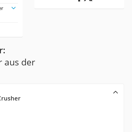
er
r:
r aus der
Crusher