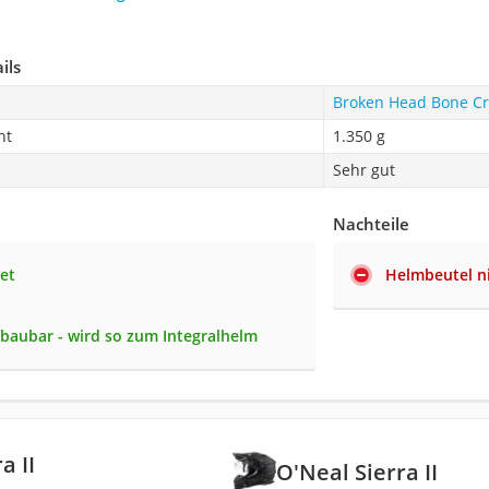
ils
Broken Head Bone C
ht
1.350 g
Sehr gut
Nachteile
tet
Helmbeutel ni
baubar - wird so zum Integralhelm
a II
O'Neal Sierra II