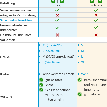
Belüftung
sehr gut
sehr gut
Visier auswechselbar
integrierte Verdunklung
Schirm abschraubbar
herausnehmbares
Innenfutter
Helmbeutel inklusive
Varianten
•
•
XS (53/54 cm)
S
•
•
S (55/56 cm)
M
•
•
M (57/58 cm)/clickout]
L
Größe
•
•
L (59/60 cm)
XL
•
•
keine weiteren Farben
Weiß
Farbe
gut belüftet
herausnehmbar
und waschbare
leicht
Innenfutter
Schirm abbaubar -
gut belüftet
wird so zum
Vorteile
Integralhelm