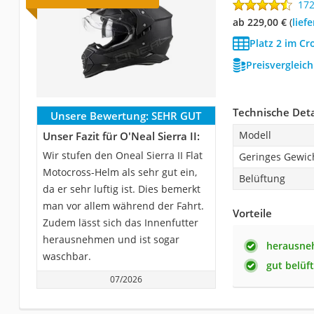
17
ab 229,00 €
(
Lie
Platz 2 im Cr
Preisvergleic
Technische Deta
Unsere Bewertung:
SEHR GUT
Modell
Unser Fazit für O'Neal Sierra II:
Wir stufen den Oneal Sierra II Flat
Geringes Gewic
Motocross-Helm als sehr gut ein,
Belüftung
da er sehr luftig ist. Dies bemerkt
man vor allem während der Fahrt.
Vorteile
Zudem lässt sich das Innenfutter
herausnehmen und ist sogar
herausne
waschbar.
gut belüf
07/2026