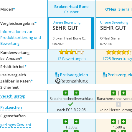
Broken Head Bone
Modell
*
O'Neal Sierra I
Crusher
Unsere Bewertung
Unsere Bewertung
Vergleichsergebnis
*
SEHR GUT
SEHR GUT
Informationen zur
Produktsortierung und
Broken Head Bone Crusher
O'Neal Sierra II
Bewertung
08/2026
07/2026
Kundenwertung
*
bei Amazon
13 Bewertungen
1725 Bewertung
Erhältlich bei
*
Preis­vergleich
Preis­verglei
Preis­vergleich
Ratenzahlung
Zahlbar in Raten
*
Sicherheit
Verschlusstyp
Ratschenschnellverschluss
Ratschenschnellvers
Prüfzeichen
nach ECE-R 22.05
keine Herstelleran
Eigenschaften
geringes Gewicht
1.350 g
1.580 g