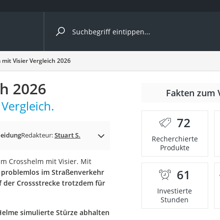
ergleiche nach Kategorie
mit Visier Vergleich 2026
ängerkupplung (4 Fahrräder)
ch 2026
Fakten zum 
nhängerkupplung)
Vergleich.
ahrräder
72
l)
eidung
Redakteur:
Stuart S.
Recherchierte
Produkte
m Crosshelm mit Visier. Mit
ke
61
m
problemlos im Straßenverkehr
f der Crossstrecke trotzdem für
Investierte
Stunden
Helme simulierte Stürze abhalten