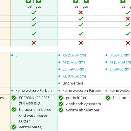
sehr gut
sehr gut
sehr 
•
•
•
L
XS (53/54 cm)
S (55/56 cm)
•
•
M (57-58 cm)
M (57/58 cm
•
•
LL (59/60 cm)
L (59/60 cm)
•
XL (61/62 cm)
•
und weitere
•
•
•
keine weitere Farben
keine weiteren Farben
keine weite
es
ECE/ONU 22 2205
gut belüftet
besonders
s
ZULASSUNG
Antibeschlagsystem
herausnehmbares
Schirm abnehmbar
und waschbares
Futter
verstellbares,