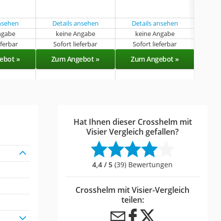
groß
ansehen
Details ansehen
Details ansehen
ngabe
keine Angabe
keine Angabe
k
eferbar
Sofort lieferbar
Sofort lieferbar
Sof
ebot »
Zum Angebot »
Zum Angebot »
Zu
Hat Ihnen dieser Crosshelm mit
Visier Vergleich gefallen?
4,4 / 5
(39) Bewertungen
Crosshelm mit Visier-Vergleich
teilen: