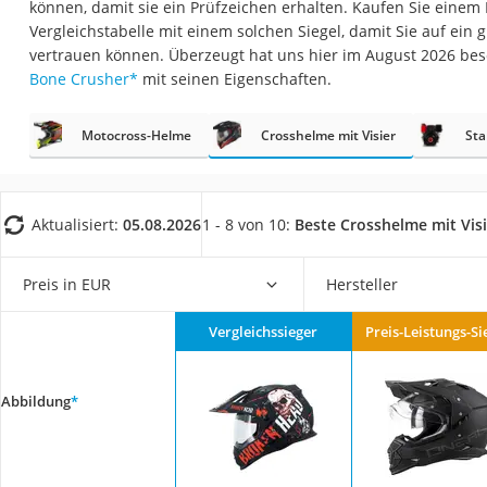
können, damit sie ein Prüfzeichen erhalten. Kaufen Sie einem
AGM-Batterie Woh
Vergleichstabelle mit einem solchen Siegel, damit Sie auf ein
Thule-Fahrradträg
vertrauen können. Überzeugt hat uns hier im August 2026 be
Bone Crusher
*
mit seinen Eigenschaften.
FM-Transmitter
Sommerreifen 205
Motocross-Helme
Crosshelme mit Visier
St
Autobatterie-Lade
Starthilfe mit Kom
Alkoholtester
Aktualisiert:
05.08.2026
1 - 8 von 10:
Beste Crosshelme mit Visi
Felgenbaum
Preis in EUR
Hersteller
Diesel-Additiv
Wagenheber
Vergleichssieger
Preis-Leistungs-Si
Service
Abbildung
*