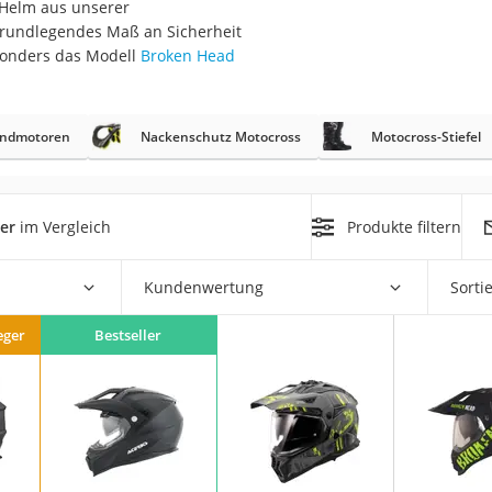
 Helm aus unserer
nmobil
 grundlegendes Maß an Sicherheit
er
sonders das Modell
Broken Head
/55 R16
andmotoren
Nackenschutz Motocross
Motocross-Stiefel
gerät
pressor
er
im Vergleich
Produkte filtern
Kundenwertung
Sorti
eger
Bestseller