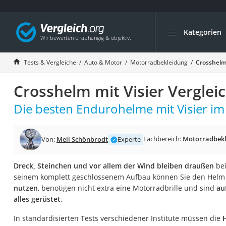
Kategorien
Die beliebtesten V
Auto & Motor
Tests & Vergleiche
Auto & Motor
Motorradbekleidung
Crosshelm 
Fahrradträger-Anh
Crosshelm mit Visier Verglei
Fahrradträger
Fahrradträger (A
Die besten Endurohelme mit Visier im 
Fahrradträger 3 F
Benzinkanister (20 
Fachbereich:
Motorradbekl
Von:
Meli Schönbrodt
Experte
Dashcam
Dreck, Steinchen und vor allem der Wind bleiben draußen
bei
Fahrradträger E-Bi
seinem komplett geschlossenem Aufbau können Sie den Hel
Benzinkanister
nutzen
, benötigen nicht extra eine Motorradbrille und sind
au
alles gerüstet
.
Marderschreck
Wagenheber 3t
In standardisierten Tests verschiedener Institute müssen die