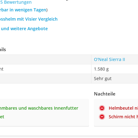
25 Bewertungen
ferbar in wenigen Tagen
)
osshelm mit Visier Vergleich
h und weitere Angebote
ils
O'Neal Sierra II
ht
1.580 g
Sehr gut
Nachteile
hmbares und waschbares Innenfutter
Helmbeutel ni
tet
Schirm nicht 