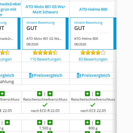
made2rebel
ATO Moto 801 GS War
 grün mit
ATO-Helme 800
At
Matt Schwarz
er
tung
Unsere Bewertung
Unsere Bewertung
Unsere
UT
GUT
GUT
GUT
Broken Head made2rebel Cross-Helm grün mit Visier
ATO Moto 801 GS War Matt Schwarz
ATO-Helme 800
Ato-He
08/2026
08/2026
08/202
tungen
110 Bewertungen
83 Bewertungen
71 
ergleich
Preis­vergleich
Preis­vergleich
P
zahlung
llverschluss
Ratschenschnellverschluss
Ratschenschnellverschluss
Ratsche
E 22.05
nach ECE-R 22.05
nach ECE 22.05
na
9 g
1.500 g
800 g