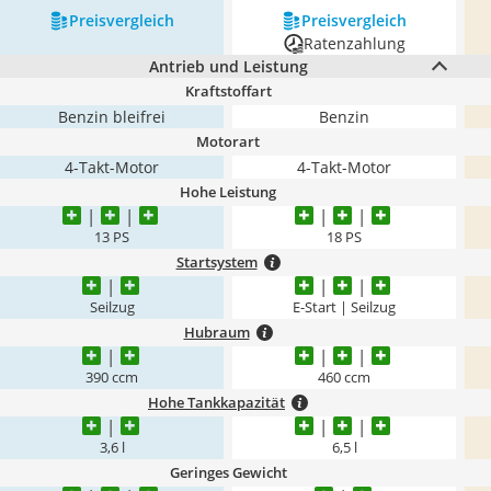
Preis­vergleich
Preis­vergleich
Ratenzahlung
Antrieb und Leistung
Kraftstoffart
Benzin bleifrei
Benzin
Motorart
4-Takt-Motor
4-Takt-Motor
Hohe Leistung
13 PS
18 PS
Startsystem
Seilzug
E-Start | Seilzug
Hubraum
390 ccm
460 ccm
Hohe Tankkapazität
3,6 l
6,5 l
Geringes Gewicht