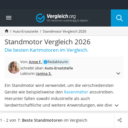
Die beliebtesten Vergleiche nach Kategorie
Vergleich
Auto & Motor
Fahrradträger-Anhängerkupplung (4 Fahrräder)
Auto-Ersatzteile
Standmotor Vergleich 2026
Fahrradträger
Fahrradträger (Anhängerkupplung)
Standmotor Vergleich 2026
Fahrradträger 3 Fahrräder
Die besten Kartmotoren im Vergleich.
Benzinkanister (20 l)
Dashcam
Von:
Anne F.
Redakteurin
Fahrradträger E-Bike
schreibt über:
Auto-Ersatzteile
Benzinkanister
Lektorin:
Janina S.
Marderschreck
Wagenheber 3t
Ein Standmotor wird verwendet, um die verschiedensten
AGM-Batterie Wohnmobil
Geräte wie beispielsweise den
Rasenmäher
anzutreiben.
Thule-Fahrradträger
Hierunter fallen sowohl industrielle als auch
FM-Transmitter
landwirtschaftliche und weitere Anwendungen, wie diverse
Sommerreifen 205/55 R16
Tests im Internet zeigen. Damit der Motor beim Betrieb nicht
Autobatterie-Ladegerät
beschädigt wird,
sollte er immer über eine
1 - 2 von 7:
Beste Standmotoren
im Vergleich
Starthilfe mit Kompressor
Ölmangelsicherung verfügen
. Diese sorgt für ein