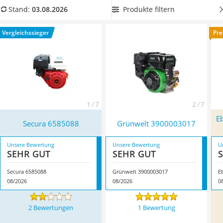
Alkoholtester
automatisches Abschalten bei geringem Ölstand.
Wählen Sie
Produkte filtern
Stand:
03.08.2026
Felgenbaum
jetzt aus unserer Vergleichstabelle einen
luftgekühlten
Diesel-Additiv
Standmotor
, damit Sie diesen auch im Winter draußen
Vergleichssieger
Pre
Wagenheber
verwenden können. Überzeugt hat uns hier im August 2026
Service
besonders das Modell
Secura 6585088
*
mit seinen
Eigenschaften.
1 / 7
2 / 7
E
Secura 6585088
Grünwelt 3900003017
Unsere Bewertung
Unsere Bewertung
U
SEHR GUT
SEHR GUT
Secura 6585088
Grünwelt 3900003017
08/2026
08/2026
0
2 Bewertungen
1 Bewertung