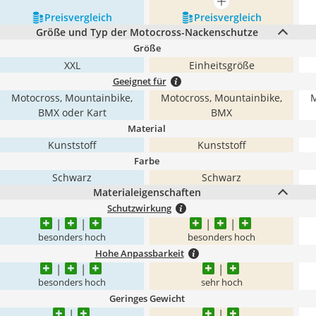
mehr anzeigen
Preis­vergleich
Preis­vergleich
Größe und Typ der Motocross-Nackenschutze
Größe
XXL
Einheitsgröße
Geeignet für
Motocross, Mountainbike,
Motocross, Mountainbike,
M
BMX oder Kart
BMX
Material
Kunststoff
Kunststoff
Farbe
Schwarz
Schwarz
Materialeigenschaften
Schutzwirkung
besonders hoch
besonders hoch
Hohe Anpassbarkeit
besonders hoch
sehr hoch
Geringes Gewicht