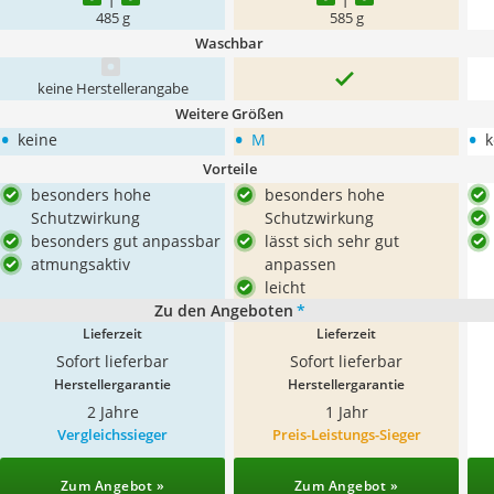
485 g
585 g
Waschbar
keine Herstellerangabe
Weitere Größen
•
•
•
keine
M
k
Vorteile
besonders hohe
besonders hohe
Schutzwirkung
Schutzwirkung
besonders gut anpassbar
lässt sich sehr gut
atmungsaktiv
anpassen
leicht
Zu den Angeboten
*
Lieferzeit
Lieferzeit
Sofort lieferbar
Sofort lieferbar
Herstellergarantie
Herstellergarantie
2 Jahre
1 Jahr
Vergleichssieger
Preis-Leistungs-Sieger
Zum Angebot »
Zum Angebot »