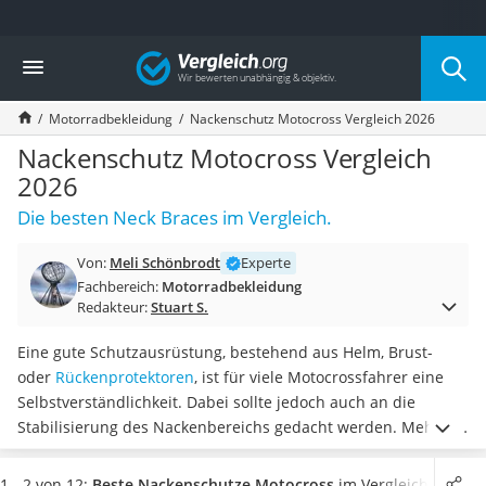
Die beliebtesten Vergleiche nach Kategorie
Vergleich
Auto & Motor
Fahrradträger-Anhängerkupplung (4 Fahrräder)
Motorradbekleidung
Nackenschutz Motocross Vergleich 2026
Fahrradträger
Fahrradträger (Anhängerkupplung)
Nackenschutz Motocross Vergleich
Fahrradträger 3 Fahrräder
2026
Benzinkanister (20 l)
Die besten Neck Braces im Vergleich.
Dashcam
Fahrradträger E-Bike
Von:
Meli Schönbrodt
Experte
Benzinkanister
Fachbereich:
Motorradbekleidung
Marderschreck
Redakteur:
Stuart S.
Wagenheber 3t
AGM-Batterie Wohnmobil
Eine gute Schutzausrüstung, bestehend aus Helm, Brust-
Thule-Fahrradträger
oder
Rückenprotektoren
, ist für viele Motocrossfahrer eine
FM-Transmitter
Selbstverständlichkeit. Dabei sollte jedoch auch an die
Sommerreifen 205/55 R16
Stabilisierung des Nackenbereichs gedacht werden. Mehrere
Autobatterie-Ladegerät
Tests im Internet verweisen auf eine überzeugende Wirkung
Starthilfe mit Kompressor
von Nackenschutzen, gerade dann, wenn sie
die Kraft
1 - 2 von 12:
Beste Nackenschutze Motocross
im Vergleich