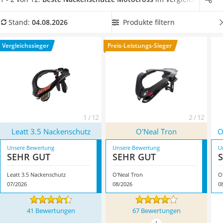
Alkoholtester
gleichmäßig auf den Oberkörper verteilen
.
Wählen Sie jetzt
Felgenbaum
einen
flexibel anpassbaren Nackenschutz
für Motorcross aus
Produkte filtern
Stand:
04.08.2026
Diesel-Additiv
unserer Vergleichstabelle, der nicht drückt und sich
Wagenheber
harmonisch in Ihre Schutzausrüstung einfügt. Überzeugt hat
Vergleichssieger
Preis-Leistungs-Sieger
Service
uns hier im August 2026 besonders das Modell
Leatt 3.5
Nackenschutz
*
mit seinen Eigenschaften.
1 / 12
2 / 12
Leatt 3.5 Nackenschutz
O'Neal Tron
O
Unsere Bewertung
Unsere Bewertung
U
SEHR GUT
SEHR GUT
Leatt 3.5 Nackenschutz
O'Neal Tron
O
07/2026
08/2026
0
41 Bewertungen
67 Bewertungen