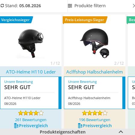
Alkoholtester
unserer Vergleichstabelle aus, dessen
Visier mit UV-Schutz
Produkte filtern
Stand:
05.08.2026
Felgenbaum
ausgestattet ist. Somit können Sie auf eine zusätzliche
Wagenheber
Sonnenbrille verzichten. Überzeugt hat uns hier im August
Vergleichssieger
Preis-Leistungs-Sieger
Bes
Rostumwandler
2026 besonders das Modell
ATO-Helme H110 Leder
*
mit
Service
seinen Eigenschaften.
1 / 12
2 / 12
ATO-Helme H110 Leder
Aclffshop Halbschalenhelm
Unsere Bewertung
Unsere Bewertung
U
SEHR GUT
SEHR GUT
ATO-Helme H110 Leder
Aclffshop Halbschalenhelm
B
08/2026
08/2026
0
261 Bewertungen
196 Bewertungen
Preis­vergleich
Preis­vergleich
Produkteigenschaften