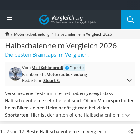
Die beliebtesten Vergleiche nach Kategorie
Vergleich
Auto & Motor
Fahrradträger-Anhängerkupplung (4 Fahrräder)
Motorradbekleidung
Halbschalenhelm Vergleich 2026
Fahrradträger
Fahrradträger (Anhängerkupplung)
Halbschalenhelm Vergleich 2026
Fahrradträger 3 Fahrräder
Die besten Braincaps im Vergleich.
Benzinkanister (20 l)
Dashcam
Von:
Meli Schönbrodt
Experte
Fahrradträger E-Bike
Fachbereich:
Motorradbekleidung
Benzinkanister
Redakteur:
Stuart S.
Marderschreck
Wagenheber 3t
Verschiedene Tests im Internet haben gezeigt, dass
AGM-Batterie Wohnmobil
Halbschalenhelme sehr beliebt sind. Ob im
Motorsport oder
Thule-Fahrradträger
beim Biken - einen Helm benötigt man bei vielen
FM-Transmitter
Sportarten.
Hier ist der unten offene Halbschalenhelm oft
Sommerreifen 205/55 R16
eine beliebte Alternative zum komplett geschlossenen
Autobatterie-Ladegerät
Integralhelm.
Sollten Sie den Halbschalenhelm im
1 - 2 von 12:
Beste Halbschalenhelme
im Vergleich
Starthilfe mit Kompressor
Straßenverkehr nutzen wollen, wählen Sie ein Modell aus