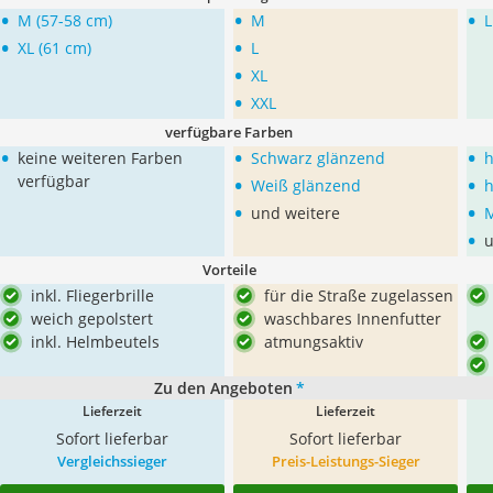
•
•
•
M (57-58 cm)
M
L
•
•
XL (61 cm)
L
•
XL
•
XXL
verfügbare Farben
•
•
•
keine weiteren Farben
Schwarz glänzend
h
•
•
verfügbar
Weiß glänzend
h
•
•
und weitere
M
•
u
Vorteile
inkl. Fliegerbrille
für die Straße zugelassen
weich gepolstert
waschbares Innenfutter
inkl. Helmbeutels
atmungsaktiv
Zu den Angeboten
*
Lieferzeit
Lieferzeit
Sofort lieferbar
Sofort lieferbar
Vergleichssieger
Preis-Leistungs-Sieger