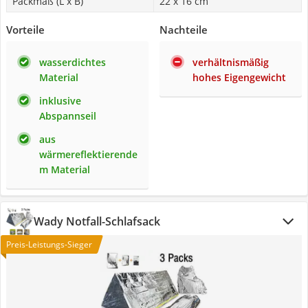
Packmaß (L x B)
22 x 16 cm
Vorteile
Nachteile
wasserdichtes
verhältnismäßig
Material
hohes Eigengewicht
inklusive
Abspannseil
aus
wärmereflektierende
m Material
Wady Notfall-Schlafsack
Preis-Leistungs-Sieger