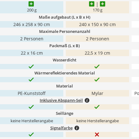
200 g
170 g
Maße aufgebaut (L x B x H)
246 x 258 x 90 cm
240 x 150 x 90 cm
Maximale Personenanzahl
2 Personen
2 Personen
Packmaß (L x B)
22 x 16 cm
22,5 x 19 cm
Wasserdicht
Wärmereflektierendes Material
Material
PE-Kunststoff
Mylar
Po
Inklusive Abspann-Seil
Seillänge
keine Herstellerangabe
keine Herstellerangabe
Signalfarbe