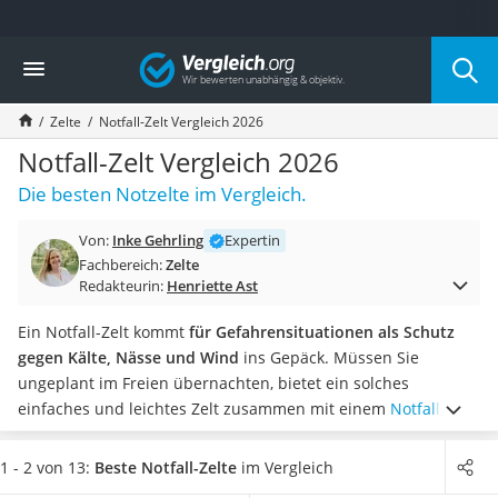
Die beliebtesten Vergleiche nach Kategorie
Vergleich
Freizeit & Sport
Gartentrampolin
Zelte
Notfall-Zelt Vergleich 2026
Trampolin
Metalldetektor
Notfall-Zelt Vergleich 2026
Eufab-Fahrradträger
Die besten Notzelte im Vergleich.
Trampolin 366 cm
Fahrradschloss
Von:
Inke Gehrling
Expertin
Aluminium-Koffer
Fachbereich:
Zelte
Futterboot
Redakteurin:
Henriette Ast
Air Bike
E-Bike-Dreirad
Ein Notfall-Zelt kommt
für Gefahrensituationen als Schutz
Trekkingschuhe Herren
gegen Kälte, Nässe und Wind
ins Gepäck. Müssen Sie
Reisetasche mit Rollen
ungeplant im Freien übernachten, bietet ein solches
Klimmzugstation
einfaches und leichtes Zelt zusammen mit einem
Notfall-
Koffer
Schlafsack
einen grundlegenden Schutz. Die Zeltplane hält
Nachtsichtgerät
bis zu 90 % der Körperwärme
zurück, hat kaum Gewicht und
1 - 2 von 13:
Beste Notfall-Zelte
im Vergleich
Faltschloss
lässt sich mit einem kleinen Packmaß im Gepäck oder im