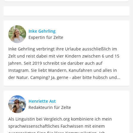
Inke Gehrling
Expertin für Zelte
Inke Gehrling verbringt ihre Urlaube ausschließlich im
Zelt und reist dabei mit vier Kindern zwischen 6 und 15
Jahren. Seit 2019 schreibt sie darüber auch auf
Instagram. Sie liebt Wandern, Kanufahren und alles in
der Natur. Camping? Ja, gerne - aber bitte hübsch und
gemütlich! Inke ist Ausrüstungsnerd und liebt es, lokale
Spezialitäten im Zelt zu kochen. Generell gilt: Lieber Berge
und Meer statt Freizeitpark und Shoppingcenter!
Henriette Ast
Der Notfall-Zelt-Vergleich ist aus unserer Sicht besonders
Redakteurin für Zelte
empfehlenswert für
Rettungskräfte
und
Camper
.
Als Linguistin bei Vergleich.org kombiniere ich mein
sprachwissenschaftliches Fachwissen mit einem