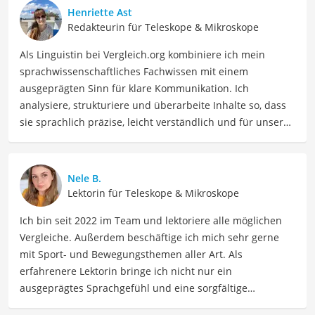
Henriette Ast
Redakteurin für Teleskope & Mikroskope
Als Linguistin bei Vergleich.org kombiniere ich mein
sprachwissenschaftliches Fachwissen mit einem
ausgeprägten Sinn für klare Kommunikation. Ich
analysiere, strukturiere und überarbeite Inhalte so, dass
sie sprachlich präzise, leicht verständlich und für unsere
Leser:innen informierend sind. Mein Schwerpunkt liegt
dabei unter anderem auf Freizeit-Themen. Auch privat
beschäftige ich mich gerne mit verschiedenen Hobbys
Nele B.
und Freizeitaktivitäten. Dieses Interesse spiegelt sich in
Lektorin für Teleskope & Mikroskope
meinen Beiträgen wider, die sich mit Freizeitideen,
Ich bin seit 2022 im Team und lektoriere alle möglichen
Reiseempfehlungen, Hobbytipps und Anregungen für die
Vergleiche. Außerdem beschäftige ich mich sehr gerne
Freizeitgestaltung befassen.
mit Sport- und Bewegungsthemen aller Art. Als
Der Refraktor-Teleskop-Vergleich ist aus unserer Sicht
erfahrenere Lektorin bringe ich nicht nur ein
besonders empfehlenswert für
Astronomie-Enthusiasten
ausgeprägtes Sprachgefühl und eine sorgfältige
und
Hobby-Astronomen
.
Arbeitsweise mit, sondern auch mein Interesse an