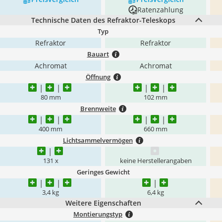
Ratenzahlung
Technische Daten des Refraktor-Teleskops
Typ
Refraktor
Refraktor
Bauart
Achromat
Achromat
Öffnung
80 mm
102 mm
Brennweite
400 mm
660 mm
Lichtsammelvermögen
131 x
keine Herstellerangaben
Geringes Gewicht
3,4 kg
6,4 kg
Weitere Eigenschaften
Montierungstyp