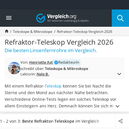
Die beliebtesten Vergleiche nach Kategorie
Vergleich
Freizeit & Sport
Gartentrampolin
Teleskope & Mikroskope
Refraktor-Teleskop Vergleich 2026
Trampolin
Metalldetektor
Refraktor-Teleskop Vergleich 2026
Eufab-Fahrradträger
Die besten Linsenfernrohre im Vergleich.
Trampolin 366 cm
Fahrradschloss
Von:
Henriette Ast
Redakteurin
Aluminium-Koffer
schreibt über:
Teleskope & Mikroskope
Futterboot
Lektorin:
Nele B.
Air Bike
E-Bike-Dreirad
Mit einem Refraktor-
Teleskop
können Sie bei Nacht die
Trekkingschuhe Herren
Sterne und den Mond aus nächster Nähe betrachten.
Reisetasche mit Rollen
Verschiedene Online-Tests legen ein solches Teleskop vor
Klimmzugstation
allem Einsteigern ans Herz. Demnach können Sie sich mit
Koffer
einem Refraktor-Teleskop über kontrastreiche Bilder freuen
Nachtsichtgerät
und
von einem einfachen Aufbau profitieren
.
Wählen Sie
1 - 2 von 3:
Beste Refraktor-Teleskope
im Vergleich
Faltschloss
jetzt aus unserer Produkttabelle
ein Refraktor-Teleskop mit