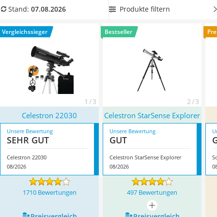
Handgepäck-Koffer
großer Öffnung
, um die Sterne bei Nacht klar erkennen zu
Produkte filtern
Stand:
07.08.2026
Vibrationsplatte
können. Überzeugt hat uns hier im August 2026 besonders
Wanderschuhe Herren
das Modell
Celestron 22030
*
mit seinen Eigenschaften.
Vergleichssieger
Bestseller
Pre
Sicherheitsweste Reiten
Service
1 / 3
2 / 3
Celestron 22030
Celestron StarSense Explorer
Unsere Bewertung
Unsere Bewertung
U
SEHR GUT
GUT
Celestron 22030
Celestron StarSense Explorer
S
08/2026
08/2026
0
1710 Bewertungen
497 Bewertungen
mehr anzeigen
Preis­vergleich
Preis­vergleich