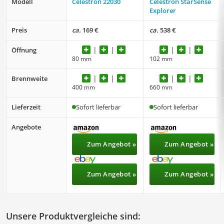
Modell
Celestron 22030
Celestron StarSense
Explorer
Preis
ca.
169 €
ca.
538 €
Öffnung
80 mm
102 mm
Brennweite
400 mm
660 mm
Lieferzeit
Sofort lieferbar
Sofort lieferbar
Angebote
Zum Angebot »
Zum Angebot »
Zum Angebot »
Zum Angebot »
Unsere Produktvergleiche sind: