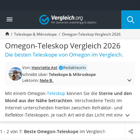
Die beliebtesten Vergleiche nach Kategorie
Vergleich
Freizeit & Sport
Gartentrampolin
Teleskope & Mikroskope
Omegon-Teleskop Vergleich 2026
Trampolin
Metalldetektor
Omegon-Teleskop Vergleich 2026
Eufab-Fahrradträger
Die besten Teleskope von Omegon im Vergleich.
Trampolin 366 cm
Fahrradschloss
Von:
Henriette Ast
Redakteurin
Aluminium-Koffer
schreibt über:
Teleskope & Mikroskope
Futterboot
Lektorin:
Nele B.
Air Bike
E-Bike-Dreirad
Mit einem Omegon-
Teleskop
können Sie die
Sterne und den
Trekkingschuhe Herren
Mond aus der Nähe betrachten
. Verschiedene Tests im
Reisetasche mit Rollen
Internet unterscheiden hierbei zwischen Refraktor- und
Klimmzugstation
Reflektor-Teleskopen. Je nach Art wird das Licht mit einer
Koffer
Linse oder einem Spiegel verarbeitet. Für Einsteiger sind
Nachtsichtgerät
Refraktor-Modelle zu empfehlen.
Wählen Sie jetzt aus
1 - 2 von 7:
Beste Omegon-Teleskope
im Vergleich
Faltschloss
unserer Produkttabelle
ein Omegon-Teleskop mit großer