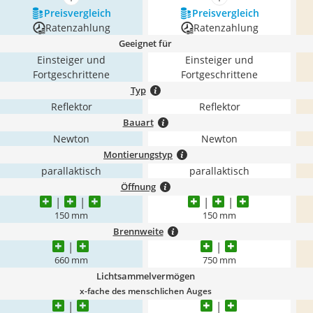
mehr anzeigen
mehr anzeigen
Preis­vergleich
Preis­vergleich
Ratenzahlung
Ratenzahlung
Geeignet für
Einsteiger und
Einsteiger und
Fortgeschrittene
Fortgeschrittene
Typ
Reflektor
Reflektor
Bauart
Newton
Newton
Montierungstyp
parallaktisch
parallaktisch
Öffnung
150 mm
150 mm
Brennweite
660 mm
750 mm
Lichtsammelvermögen
x-fache des menschlichen Auges