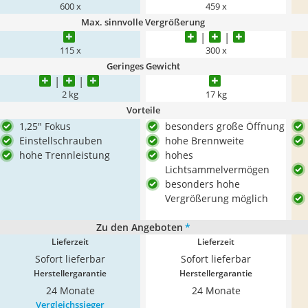
600 x
459 x
Max. sinnvolle Vergrößerung
115 x
300 x
Geringes Gewicht
2 kg
17 kg
Vorteile
1,25" Fokus
besonders große Öffnung
Einstellschrauben
hohe Brennweite
hohe Trennleistung
hohes
Lichtsammelvermögen
besonders hohe
Vergrößerung möglich
Zu den Angeboten
*
Lieferzeit
Lieferzeit
Sofort lieferbar
Sofort lieferbar
Herstellergarantie
Herstellergarantie
24 Monate
24 Monate
Vergleichssieger