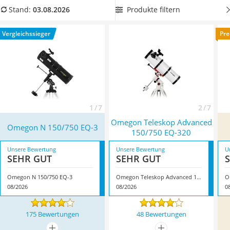
Handgepäck-Koffer
Öffnung
, um das entstehende Bild in hoher Auflösung
Produkte filtern
Stand:
03.08.2026
Vibrationsplatte
genießen zu können. Überzeugt hat uns hier im August 2026
Wanderschuhe Herren
besonders das Modell
Omegon N 150/750 EQ-3
*
mit seinen
Vergleichssieger
Pre
Sicherheitsweste Reiten
Eigenschaften.
Service
1 / 7
2 / 7
Omegon Teleskop Advanced
Omegon N 150/750 EQ-3
150/750 EQ-320
Unsere Bewertung
Unsere Bewertung
U
SEHR GUT
SEHR GUT
Omegon N 150/750 EQ-3
Omegon Teleskop Advanced 150/750 EQ-320
08/2026
08/2026
0
175 Bewertungen
48 Bewertungen