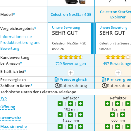
Celestron StarSe
Modell
*
Celestron NexStar 4 SE
Explorer
Unsere Bewertung
Unsere Bewertung
Vergleichsergebnis
*
SEHR GUT
SEHR GUT
Informationen zur
Produktsortierung und
Celestron NexStar 4 SE
Celestron 
Bewertung
08/2026
08/2026
Kundenwertung
*
bei Amazon
729 Bewertungen
497 Bewertung
Erhältlich bei
*
mehr anzeigen
mehr a
Preis­vergleich
Preis­verglei
Preis­vergleich
Ratenzahlung
Ratenzahlu
Zahlbar in Raten
*
Technische Daten der Celestron-Teleskope
Typ
Reflektor
Refraktor
Öffnung
102 mm
102 mm
Brennweite
1.325 mm
660 mm
Max. sinnvolle