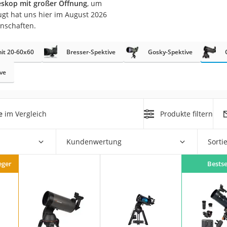
eskop mit großer Öffnung
, um
erren
gt hat uns hier im August 2026
llen
enschaften.
mit 20-60x60
Bresser-Spektive
Gosky-Spektive
ve
r
e
im Vergleich
Produkte filtern
rren
Kundenwertung
Sorti
eiten
eger
Bestse