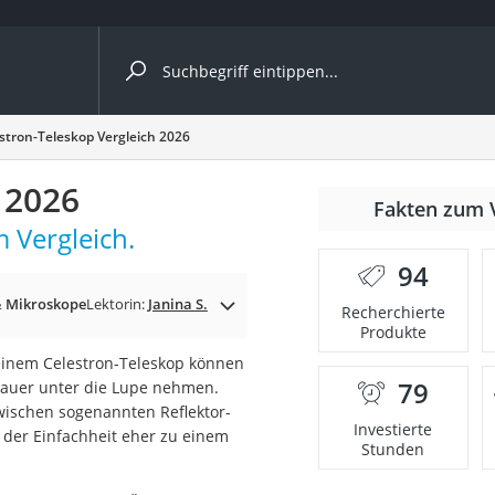
ergleiche nach Kategorie
stron-Teleskop Vergleich 2026
 2026
Fakten zum 
 Vergleich.
er
94
& Mikroskope
Lektorin:
Janina S.
Recherchierte
Produkte
einem Celestron-Teleskop können
79
enauer unter die Lupe nehmen.
ischen sogenannten Reflektor-
Investierte
 der Einfachheit eher zu einem
Stunden