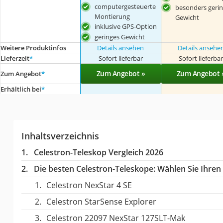
computergesteuerte
besonders geri
Montierung
Gewicht
inklusive GPS-Option
geringes Gewicht
Weitere Produktinfos
Details ansehen
Details ansehe
Lieferzeit
*
Sofort lieferbar
Sofort lieferba
Zum Angebot »
Zum Angebot 
Zum Angebot
*
Erhältlich bei
*
Inhaltsverzeichnis
Celestron-Teleskop Vergleich 2026
Die besten Celestron-Teleskope:
Wählen Sie Ihren 
Celestron NexStar 4 SE
Celestron StarSense Explorer
Celestron 22097 NexStar 127SLT-Mak