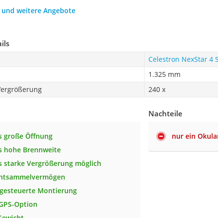
h und weitere Angebote
ils
Celestron NexStar 4 
1.325 mm
 Vergrößerung
240 x
Nachteile
s große Öffnung
nur ein Okula
s hohe Brennweite
 starke Vergrößerung möglich
chtsammelvermögen
gesteuerte Montierung
 GPS-Option
Gewicht