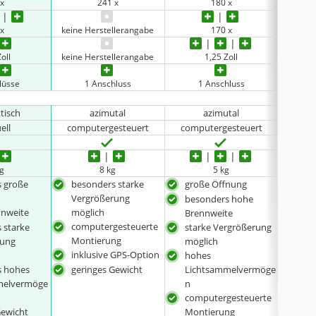
 x
241 x
180 x
 x
keine Herstellerangabe
170 x
oll
keine Herstellerangabe
1,25 Zoll
0,39 
lüsse
1 Anschluss
1 Anschluss
ktisch
azimutal
azimutal
ell
computergesteuert
computergesteuert
kg
8 kg
5 kg
 große
besonders starke
große Öffnung
bes
Vergrößerung
Bre
besonders hohe
nnweite
möglich
sta
Brennweite
computergesteuerte
mög
 starke
starke Vergrößerung
Montierung
mit
rung
möglich
inklusive GPS-Option
Sma
hohes
ng
s hohes
geringes Gewicht
Lichtsammelvermöge
melvermöge
n
computergesteuerte
Gewicht
Montierung