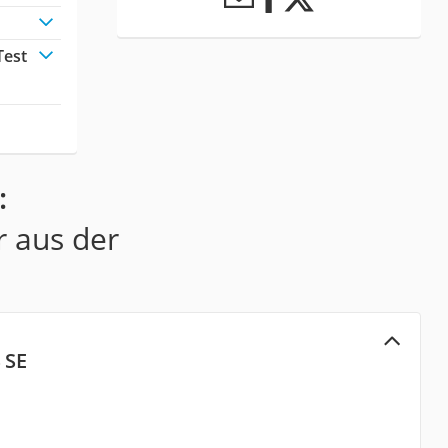
Test
:
r aus der
 SE