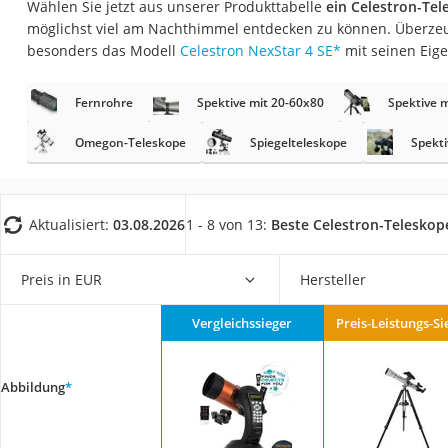
Wählen Sie jetzt aus unserer Produkttabelle
ein Celestron-Tel
Trekkingschuhe H
möglichst viel am Nachthimmel entdecken zu können. Überzeu
Reisetasche mit Ro
besonders das Modell
Celestron NexStar 4 SE
*
mit seinen Eig
Klimmzugstation
Fernrohre
Spektive mit 20-60x80
Spektive 
Koffer
Nachtsichtgerät
Omegon-Teleskope
Spiegelteleskope
Spekti
Faltschloss
Handgepäck-Koffe
Aktualisiert:
03.08.2026
1 - 8 von 13:
Beste Celestron-Teleskop
Vibrationsplatte
Wanderschuhe He
Preis in EUR
Hersteller
Sicherheitsweste R
Vergleichssieger
Preis-Leistungs-Si
Service
Abbildung
*