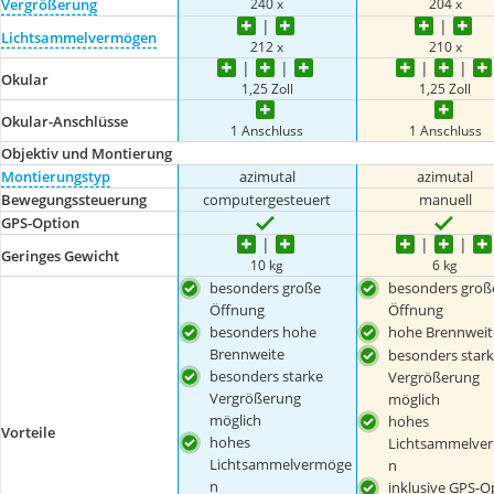
240 x
204 x
Vergrößerung
Lichtsammelvermögen
212 x
210 x
Okular
1,25 Zoll
1,25 Zoll
Okular-Anschlüsse
1 Anschluss
1 Anschluss
Objektiv und Montierung
Montierungstyp
azimutal
azimutal
Bewegungssteuerung
computergesteuert
manuell
GPS-Option
Geringes Gewicht
10 kg
6 kg
besonders große
besonders groß
Öffnung
Öffnung
besonders hohe
hohe Brennweit
Brennweite
besonders star
besonders starke
Vergrößerung
Vergrößerung
möglich
möglich
hohes
Vorteile
hohes
Lichtsammelve
Lichtsammelvermöge
n
n
inklusive GPS-O