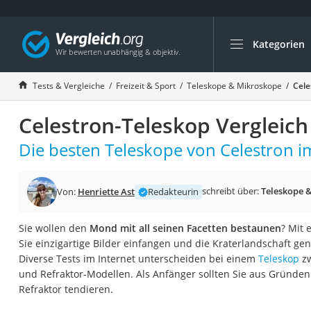
Kategorien
Die beliebtesten V
Freizeit & Sport
Tests & Vergleiche
Freizeit & Sport
Teleskope & Mikroskope
Cele
Gartentrampolin
Celestron-Teleskop Vergleich
Trampolin
Metalldetektor
Die besten Teleskope von Celestron im
Eufab-Fahrradträg
Trampolin 366 cm
schreibt über:
Teleskope 
Von:
Henriette Ast
Redakteurin
Fahrradschloss
Sie wollen den
Mond mit all seinen Facetten bestaunen
? Mit 
Aluminium-Koffer
Sie einzigartige Bilder einfangen und die Kraterlandschaft g
Futterboot
Diverse Tests im Internet unterscheiden bei einem
Teleskop
zw
und Refraktor-Modellen. Als Anfänger sollten Sie aus Gründen
Air Bike
Refraktor tendieren.
E-Bike-Dreirad