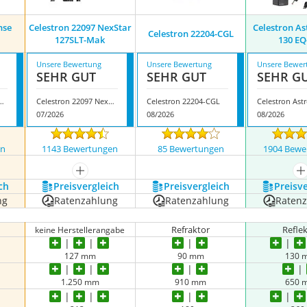
nse
Celestron 22097 NexStar
Celestron A
Celestron 22204-CGL
127SLT-Mak
130 E
Unsere Bewertung
Unsere Bewertung
Unsere Bewer
SEHR GUT
SEHR GUT
SEHR G
StarSense Explorer
Celestron 22097 NexStar 127SLT-Mak
Celestron 22204-CGL
07/2026
08/2026
08/2026
en
1143 Bewertungen
85 Bewertungen
1904 Bewe
nzeigen
mehr anzeigen
m
ch
Preis­vergleich
Preis­vergleich
Preis­v
ng
Ratenzahlung
Ratenzahlung
Raten
Refraktor
Refle
keine Herstellerangabe
127 mm
90 mm
130 
1.250 mm
910 mm
650 