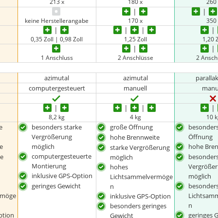
213 x
180 x
260
keine Herstellerangabe
170 x
350
0,35 Zoll | 0,98 Zoll
1,25 Zoll
1,20 Z
1 Anschluss
2 Anschlüsse
2 Ansch
azimutal
azimutal
paralla
computergesteuert
manuell
manu
8,2 kg
4 kg
10 
e
besonders starke
große Öffnung
besonders
Vergrößerung
Öffnung
hohe Brennweite
e
möglich
hohe Bre
starke Vergrößerung
computergesteuerte
ke
besonders
möglich
Montierung
Vergröße
hohes
inklusive GPS-Option
möglich
Lichtsammelvermöge
geringes Gewicht
besonder
n
rmöge
Lichtsam
inklusive GPS-Option
n
besonders geringes
ption
geringes 
Gewicht