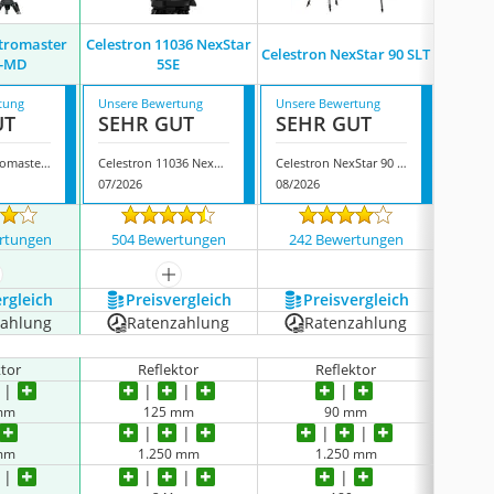
Cel
stromaster
Celestron 11036 NexStar
Celestron NexStar 90 SLT
Star
Q-MD
5SE
tung
Unsere Bewertung
Unsere Bewertung
Unsere
UT
SEHR GUT
SEHR GUT
GUT
Celestron Astromaster 130 EQ-MD
Celestron 11036 NexStar 5SE
Celestron NexStar 90 SLT
07/2026
08/2026
07/202
rtungen
504 Bewertungen
242 Bewertungen
1507
ehr anzeigen
mehr anzeigen
ergleich
Preis­vergleich
Preis­vergleich
P
zahlung
Ratenzahlung
Ratenzahlung
R
ktor
Reflektor
Reflektor
mm
125 mm
90 mm
mm
1.250 mm
1.250 mm