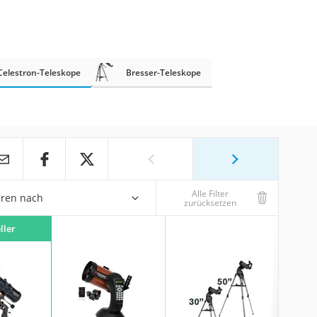
Celestron-Teleskope
Bresser-Teleskope
Alle Filter
eren nach
zurücksetzen
ller