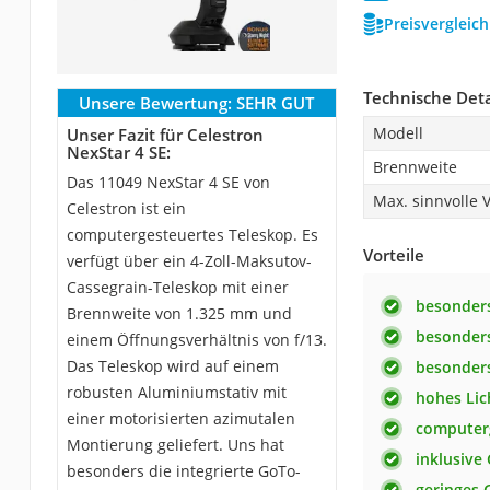
Preisvergleic
Technische Deta
Unsere Bewertung:
SEHR GUT
Modell
Unser Fazit für Celestron
NexStar 4 SE:
Brennweite
Das 11049 NexStar 4 SE von
Max. sinnvolle
Celestron ist ein
computergesteuertes Teleskop. Es
Vorteile
verfügt über ein 4-Zoll-Maksutov-
Cassegrain-Teleskop mit einer
besonder
Brennweite von 1.325 mm und
besonder
einem Öffnungsverhältnis von f/13.
Das Teleskop wird auf einem
besonders
robusten Aluminiumstativ mit
hohes Li
einer motorisierten azimutalen
computer
Montierung geliefert. Uns hat
inklusive
besonders die integrierte GoTo-
geringes 