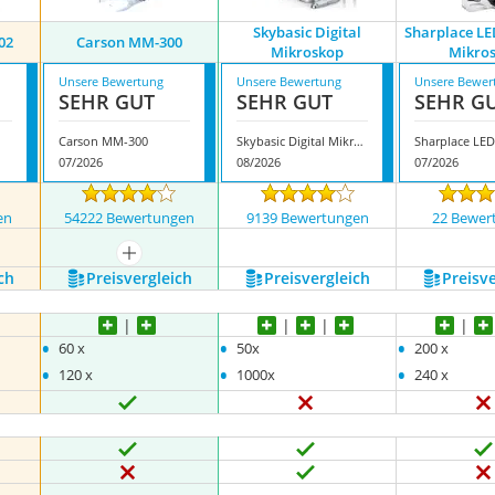
Skybasic Digital
Sharplace LE
02
Carson MM-300
Mikroskop
Mikro
Unsere Bewertung
Unsere Bewertung
Unsere Bewer
SEHR GUT
SEHR GUT
SEHR G
Carson MM-300
Skybasic Digital Mikroskop
07/2026
08/2026
07/2026
en
54222 Bewertungen
9139 Bewertungen
22 Bewer
mehr anzeigen
ch
Preis­vergleich
Preis­vergleich
Preis­v
•
•
•
60 x
50x
200 x
•
•
•
120 x
1000x
240 x