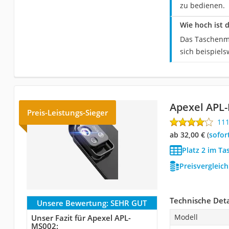
zu bedienen.
Wie hoch ist 
Das Taschenmi
sich beispiel
Apexel APL
Preis-Leistungs-Sieger
11
ab 32,00 €
(
Sofor
Platz 2 im T
Preisvergleic
Technische Deta
Unsere Bewertung:
SEHR GUT
Modell
Unser Fazit für Apexel APL-
MS002: