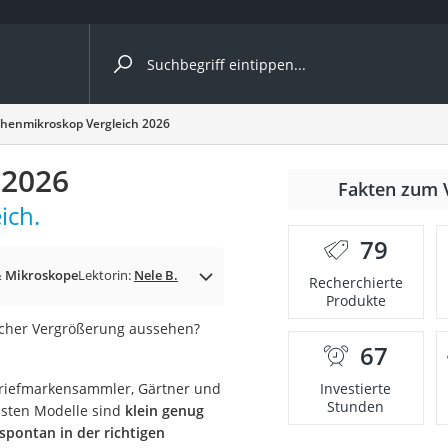
ergleiche nach Kategorie
henmikroskop Vergleich 2026
 2026
Fakten zum 
ich.
er
79
& Mikroskope
Lektorin:
Nele B.
Recherchierte
Produkte
facher Vergrößerung aussehen?
67
Briefmarkensammler, Gärtner und
Investierte
Stunden
isten Modelle sind
klein genug
spontan in der richtigen