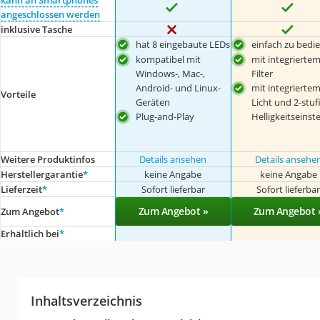
kann an Smartphones
angeschlossen werden
inklusive Tasche
hat 8 eingebaute LEDs
einfach zu bedi
kompatibel mit
mit integrierte
Windows-, Mac-,
Filter
Android- und Linux-
mit integrierte
Vorteile
Geräten
Licht und 2-stuf
Plug-and-Play
Helligkeitseinst
Weitere Produktinfos
Details ansehen
Details ansehe
Herstellergarantie
*
keine Angabe
keine Angabe
Lieferzeit
*
Sofort lieferbar
Sofort lieferba
Zum Angebot »
Zum Angebot 
Zum Angebot
*
Erhältlich bei
*
Inhaltsverzeichnis