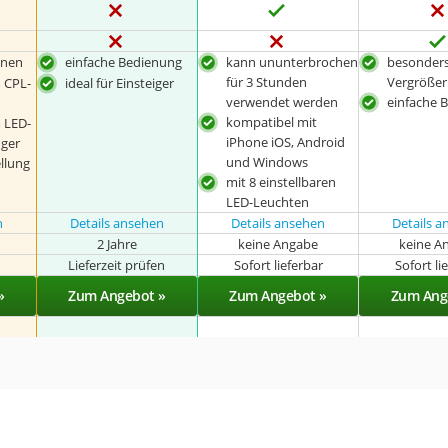
enen
einfache Bedienung
kann ununterbrochen
besonders
für 3 Stunden
Vergröße
m CPL-
ideal für Einsteiger
verwendet werden
einfache 
kompatibel mit
m LED-
iPhone iOS, Android
iger
und Windows
ellung
mit 8 einstellbaren
LED-Leuchten
n
Details ansehen
Details ansehen
Details 
2 Jahre
keine Angabe
keine A
r
Lieferzeit prüfen
Sofort lieferbar
Sofort li
»
Zum Angebot »
Zum Angebot »
Zum Ang