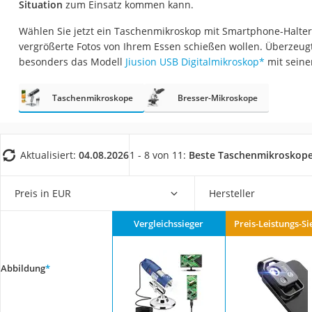
Situation
zum Einsatz kommen kann.
Trekkingschuhe H
Wählen Sie jetzt ein Taschenmikroskop mit Smartphone-Halte
Reisetasche mit Ro
vergrößerte Fotos von Ihrem Essen schießen wollen. Überzeug
Klimmzugstation
besonders das Modell
Jiusion USB Digitalmikroskop
*
mit seine
Koffer
Taschenmikroskope
Bresser-Mikroskope
Nachtsichtgerät
Faltschloss
Handgepäck-Koffe
Aktualisiert:
04.08.2026
1 - 8 von 11:
Beste Taschenmikroskop
Vibrationsplatte
Wanderschuhe He
Preis in EUR
Hersteller
Sicherheitsweste R
Vergleichssieger
Preis-Leistungs-Si
Service
Abbildung
*