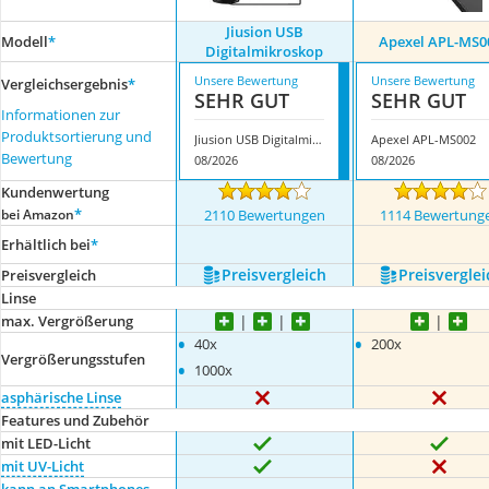
Jiusion USB
Modell
*
Apexel APL-MS0
Digitalmikroskop
Unsere Bewertung
Unsere Bewertung
Vergleichsergebnis
*
SEHR GUT
SEHR GUT
Informationen zur
Produktsortierung und
Jiusion USB Digitalmikroskop
Apexel APL-MS002
Bewertung
08/2026
08/2026
Kundenwertung
*
bei Amazon
2110 Bewertungen
1114 Bewertung
Erhältlich bei
*
Preis­vergleich
Preis­verglei
Preis­vergleich
Linse
max. Vergrößerung
•
•
40x
200x
Vergrößerungsstufen
•
1000x
asphärische Linse
Features und Zubehör
mit LED-Licht
mit UV-Licht