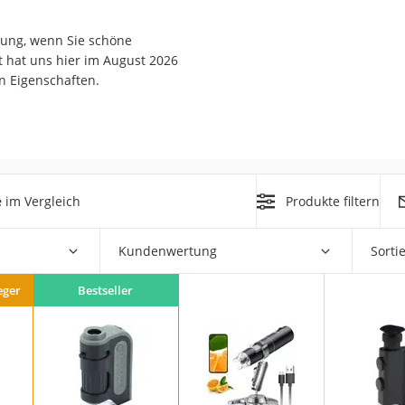
erren
rung, wenn Sie schöne
llen
t hat uns hier im August 2026
n Eigenschaften.
r
e
im Vergleich
Produkte filtern
rren
Kundenwertung
Sorti
eiten
eger
Bestseller