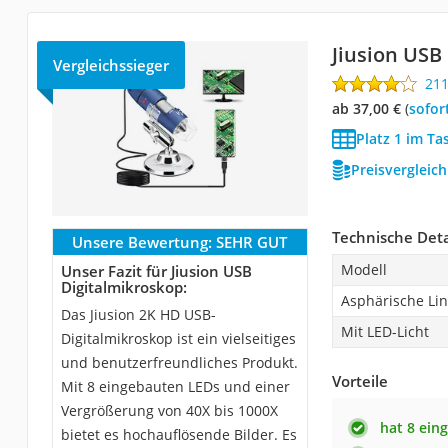
Jiusion USB
Vergleichssieger
21
ab 37,00 €
(
Sofor
Platz 1 im T
Preisvergleic
Technische Deta
Unsere Bewertung:
SEHR GUT
Modell
Unser Fazit für Jiusion USB
Digitalmikroskop:
Asphärische Li
Das Jiusion 2K HD USB-
Mit LED-Licht
Digitalmikroskop ist ein vielseitiges
und benutzerfreundliches Produkt.
Vorteile
Mit 8 eingebauten LEDs und einer
Vergrößerung von 40X bis 1000X
hat 8 ein
bietet es hochauflösende Bilder. Es