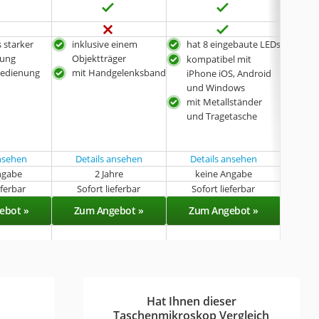
 starker
inklusive einem
hat 8 eingebaute LEDs
bes
rung
Objektträger
leic
kompatibel mit
Bedienung
mit Handgelenksband
hoc
iPhone iOS, Android
Ver
und Windows
mit Metallständer
und Tragetasche
ansehen
Details ansehen
Details ansehen
ngabe
2 Jahre
keine Angabe
eferbar
Sofort lieferbar
Sofort lieferbar
Sof
ebot »
Zum Angebot »
Zum Angebot »
Zu
Hat Ihnen dieser
Taschenmikroskop Vergleich