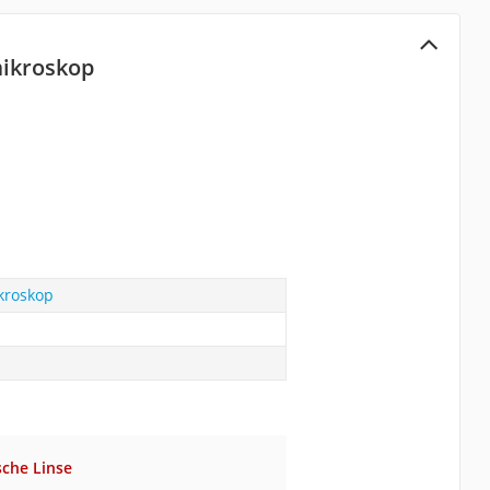
mikroskop
ikroskop
sche Linse