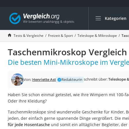
Kategorien
Die beliebtesten V
Freizeit & Sport
Tests & Vergleiche
Freizeit & Sport
Teleskope & Mikroskope
Tasc
Gartentrampolin
Taschenmikroskop Vergleich
Trampolin
Metalldetektor
Die besten Mini-Mikroskope im Vergle
Eufab-Fahrradträg
Trampolin 366 cm
schreibt über:
Teleskope 
Von:
Henriette Ast
Redakteurin
Fahrradschloss
Haben Sie schon einmal getestet, wie Ihre Wimpern mit 100-
Aluminium-Koffer
Oder Ihre Kleidung?
Futterboot
Taschenmikroskope sind wundervolle Geschenke für Kinder, 
Air Bike
jeden, der einfach gerne spannende Dinge vergrößert. Die me
E-Bike-Dreirad
für jede Hosentasche
und somit ein alltäglicher Begleiter, der