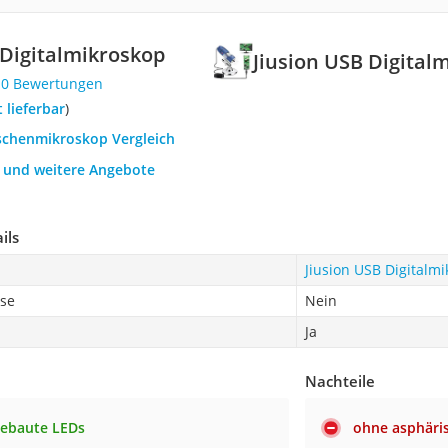
 Digitalmikroskop
Jiusion USB Digital
10 Bewertungen
t lieferbar
)
aschenmikroskop Vergleich
h und weitere Angebote
ils
Jiusion USB Digitalm
nse
Nein
Ja
Nachteile
gebaute LEDs
ohne asphäri