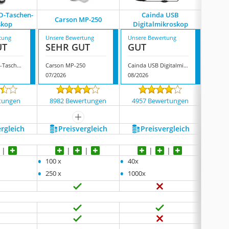
D-Taschen-
Cainda USB
Ca
Carson MP-250
skop
Digitalmikroskop
P
tung
Unsere Bewertung
Unsere Bewertung
Unsere
UT
SEHR GUT
GUT
GUT
Sharplace LED-Taschen-Mikroskop
Carson MP-250
Cainda USB Digitalmikroskop
07/2026
08/2026
07/202
tungen
8982 Bewertungen
4957 Bewertungen
3063
mehr anzeigen
ergleich
Preis­vergleich
Preis­vergleich
P
•
•
•
100 x
40x
20 x
•
•
•
250 x
1000x
60 x