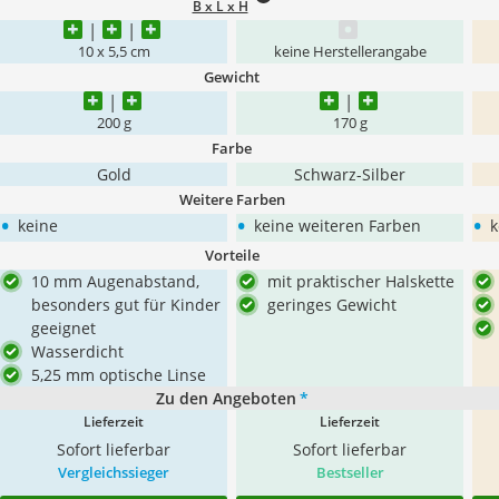
B x L x H
10 x 5,5 cm
keine Herstellerangabe
Gewicht
200 g
170 g
Farbe
Gold
Schwarz-Silber
Weitere Farben
•
•
•
keine
keine weiteren Farben
k
Vorteile
10 mm Augenabstand,
mit praktischer Halskette
besonders gut für Kinder
geringes Gewicht
geeignet
Wasserdicht
5,25 mm optische Linse
Zu den Angeboten
*
Lieferzeit
Lieferzeit
Sofort lieferbar
Sofort lieferbar
Vergleichssieger
Bestseller