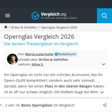
Die beliebtesten Vergleiche nach Kategorie
Vergleich
Drogerie
Inhalator
Brillen & Sehhilfen
Opernglas Vergleich 2026
Haarschneider
Rollator
Opernglas Vergleich 2026
Braun Rasierer
Die besten Theatergläser im Vergleich.
Katzenklappe (Chip)
Rasierer
Von:
Maria-Luise Fuchs
Redakteurin
Masturbator
schreibt über:
Brillen & Sehhilfen
Massagepistole
Lektorin:
Alina V.
Epilierer
Reisehaartrockner
Ein Opernglas ist nicht nur ein schickes Accessoire, das Ihr
Eiweißpulver
Opern-Outfit komplettiert, sondern auch sehr sinnvoll.
Magnesiumpräparat
Gerade, wenn Sie einen
Platz in den oberen Rängen
haben,
Katzenklappe
ist es oft nur schwer möglich, mit bloßem Auge die Mimik der
Nackenmassagegerät
Operndarsteller zu erkennen. Ein klassisches
Fernglas
ist
Zeckenschutz Katze
weniger geeignet. Mit einem Opernglas ist das jedoch kein
1 - 2 von 14:
Beste Operngläser
im Vergleich
leichter Haartrockner
Problem, denn das
Geschehen wird für Ihr Auge vergrößert.