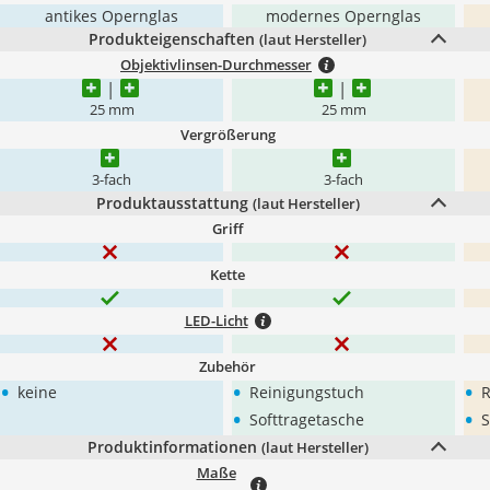
antikes Opernglas
modernes Opernglas
Produkteigenschaften
(laut Hersteller)
Objektivlinsen-Durchmesser
25 mm
25 mm
Vergrößerung
3-fach
3-fach
Produktausstattung
(laut Hersteller)
Griff
Kette
LED-Licht
Zubehör
•
•
•
keine
Reinigungstuch
R
•
•
Softtragetasche
S
Produktinformationen
(laut Hersteller)
Maße