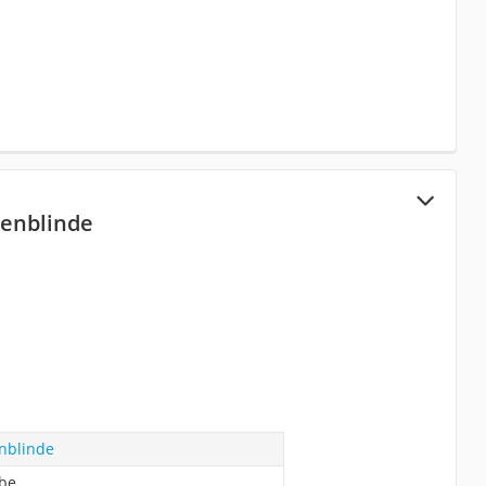
rbenblinde
enblinde
abe