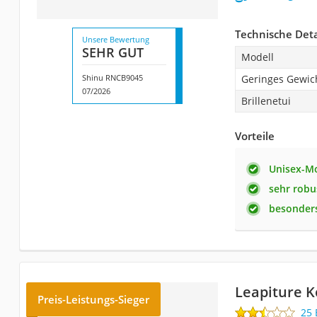
Technische Deta
Unsere Bewertung
SEHR GUT
Modell
Shinu RNCB9045
Geringes Gewic
07/2026
Brillenetui
Vorteile
Unisex-Mo
sehr robu
besonders
Leapiture K
Preis-Leistungs-Sieger
25