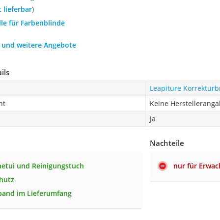
t lieferbar
)
ille für Farbenblinde
h und weitere Angebote
ils
Leapiture Korrekturbr
ht
Keine Herstellerang
Ja
Nachteile
enetui und Reinigungstuch
nur für Erwac
hutz
band im Lieferumfang