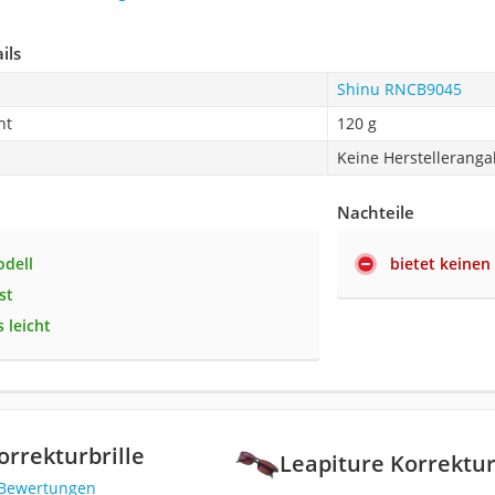
ils
Shinu RNCB9045
ht
120 g
Keine Herstellerang
Nachteile
dell
bietet keinen
st
 leicht
orrekturbrille
Leapiture Korrektur
 Bewertungen