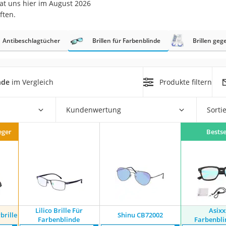
at uns hier im August 2026
ften.
at
Antibeschlagtücher
Brillen für Farbenblinde
Brillen geg
rät
e
nde
im Vergleich
Produkte filtern
ner
Zahnbürste
Kundenwertung
Sorti
eger
Bestse
d
Lilico Brille Für
Asixx
brille
Shinu CB72002
Farbenblinde
Farbenbli