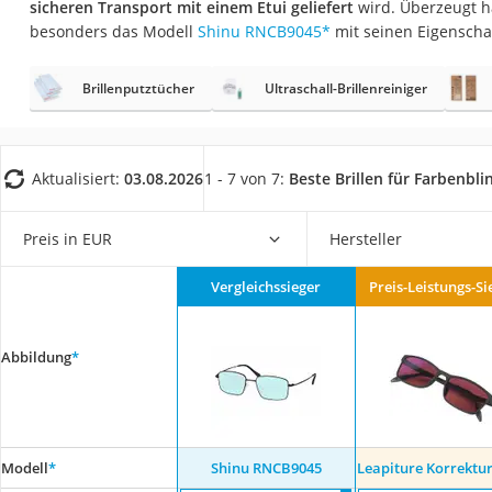
sicheren Transport mit einem Etui geliefert
wird. Überzeugt h
Eiweißpulver
besonders das Modell
Shinu RNCB9045
*
mit seinen Eigenscha
Magnesiumpräpar
Katzenklappe
Brillenputztücher
Ultraschall-Brillenreiniger
Nackenmassagege
Zeckenschutz Katz
Aktualisiert:
03.08.2026
1 - 7 von 7:
Beste Brillen für Farbenbli
leichter Haartrock
Philips-Sonicare-
Preis in EUR
Hersteller
Schildkrötenhaus
Vergleichssieger
Preis-Leistungs-Si
Mineralfutter Pfer
Massagegerät
Abbildung
*
Service
Modell
*
Shinu RNCB9045
Leapiture Korrektur