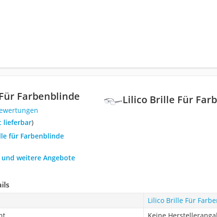
e Für Farbenblinde
Lilico Brille Für Fa
Bewertungen
t lieferbar
)
ille für Farbenblinde
h und weitere Angebote
ils
Lilico Brille Für Farb
ht
Keine Herstellerang