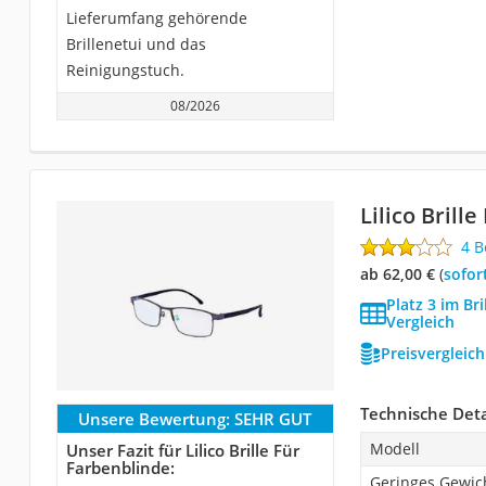
Lieferumfang gehörende
Brillenetui und das
Reinigungstuch.
08/2026
Lilico Brill
4 
ab 62,00 €
(
Sofor
Platz 3 im Br
Vergleich
Preisvergleic
Technische Deta
Unsere Bewertung:
SEHR GUT
Modell
Unser Fazit für Lilico Brille Für
Farbenblinde:
Geringes Gewic