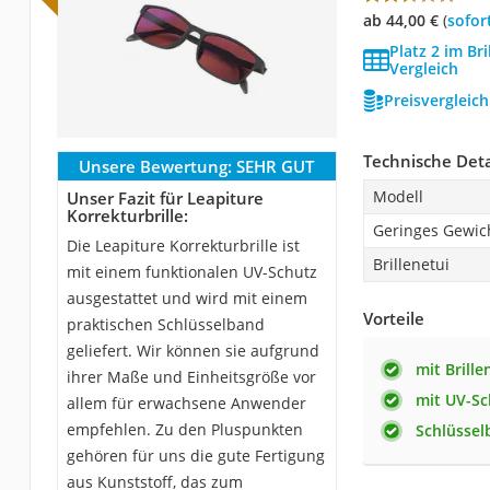
ab 44,00 €
(
Sofor
Platz 2 im Br
Vergleich
Preisvergleic
Technische Deta
Unsere Bewertung:
SEHR GUT
Modell
Unser Fazit für Leapiture
Korrekturbrille:
Geringes Gewic
Die Leapiture Korrekturbrille ist
Brillenetui
mit einem funktionalen UV-Schutz
ausgestattet und wird mit einem
Vorteile
praktischen Schlüsselband
geliefert. Wir können sie aufgrund
mit Brill
ihrer Maße und Einheitsgröße vor
mit UV-Sc
allem für erwachsene Anwender
empfehlen. Zu den Pluspunkten
Schlüssel
gehören für uns die gute Fertigung
aus Kunststoff, das zum