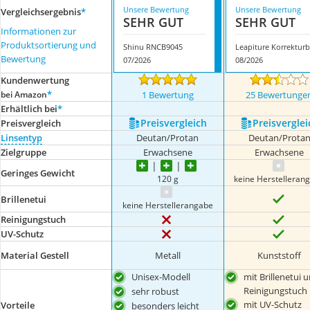
Unsere Bewertung
Unsere Bewertung
Vergleichsergebnis
*
SEHR GUT
SEHR GUT
Informationen zur
Produktsortierung und
Shinu RNCB9045
Bewertung
07/2026
08/2026
Kundenwertung
*
bei Amazon
1 Bewertung
25 Bewertunge
Erhältlich bei
*
Preis­vergleich
Preis­verglei
Preis­vergleich
Linsentyp
Deutan/Protan
Deutan/Prota
Zielgruppe
Erwachsene
Erwachsene
Geringes Gewicht
120 g
keine Herstelleran
Brillenetui
keine Herstellerangabe
Reinigungstuch
UV-Schutz
Material Gestell
Metall
Kunststoff
Unisex-Modell
mit Brillenetui 
Reinigungstuch
sehr robust
mit UV-Schutz
Vorteile
besonders leicht