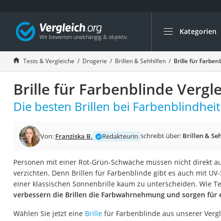
Kategorien
Die beliebtesten V
Drogerie
Tests & Vergleiche
Drogerie
Brillen & Sehhilfen
Brille für Farben
Inhalator
Brille für Farbenblinde Vergl
Haarschneider
Rollator
Die besten Brillen bei Farbenblindheit
Braun Rasierer
Katzenklappe (Chi
schreibt über:
Brillen & Se
Von:
Franziska B.
Redakteurin
Rasierer
Personen mit einer Rot-Grün-Schwäche müssen nicht direkt auf
Masturbator
verzichten. Denn Brillen für Farbenblinde gibt es auch mit UV
Massagepistole
einer klassischen Sonnenbrille kaum zu unterscheiden. Wie Tes
verbessern die Brillen die Farbwahrnehmung und sorgen für e
Epilierer
Reisehaartrockner
Wählen Sie jetzt eine
Brille
für Farbenblinde aus unserer Vergl