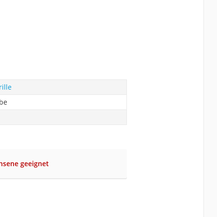
ille
abe
hsene geeignet