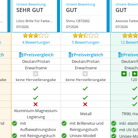
Unsere Bewertung
Unsere Bewertung
Unsere Bewer
SEHR GUT
GUT
GUT
Leapiture Korrekturbrille
Lilico Brille Für Farbenblinde
Shinu CB72002
07/2026
07/2026
07/2026
n
4 Bewertungen
5 Bewertungen
12 Bewer
ch
Preis­vergleich
Preis­vergleich
Preis­v
n
Deutan/Protan
Deutan/Protan
Deutan/
Erwachsene
Erwachsene
Erwach
gabe
keine Herstellerangabe
keine Herstellerangabe
120
Aluminium-Magnesium-
Metall
TR90, Ha
Legierung
und
mit
mit Brillenetui und
inkl. elas
Aufbewahrungsbox
Reinigungstuch
mit UV-Sc
mit Reinigungstuch
Unisex-Modell
Unisex-Mo