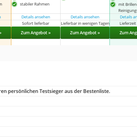
im
stabiler Rahmen
mit Brille
Reinigung
n
Details ansehen
Details ansehen
Details 
r
Sofort lieferbar
Lieferbar in wenigen Tagen
Lieferzei
»
Zum Angebot »
Zum Angebot »
Zum Ang
en persönlichen Testsieger aus der Bestenliste.