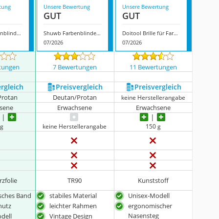
tung
Unsere Bewertung
Unsere Bewertung
GUT
GUT
Asixxsix Farbenblindbrille
Shuwb Farbenblinde Brille
Doitool Brille für Farbenblinde
07/2026
07/2026
tungen
7 Bewertungen
11 Bewertungen
ergleich
Preis­vergleich
Preis­vergleich
Protan
Deutan/Protan
keine Herstellerangabe
sene
Erwachsene
Erwachsene
 g
keine Herstellerangabe
150 g
rzfolie
TR90
Kunststoff
tisches Band
stabiles Material
Unisex-Modell
hutz
leichter Rahmen
ergonomischer
Nasensteg
dell
Vintage Design