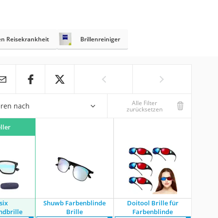
en Reisekrankheit
Brillenreiniger
Alle Filter
eren nach
zurücksetzen
ller
six
Shuwb Farbenblinde
Doitool Brille für
ndbrille
Brille
Farbenblinde