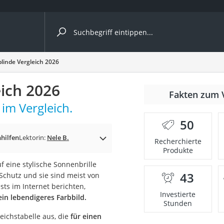
ergleiche nach Kategorie
blinde Vergleich 2026
eich 2026
Fakten zum 
 im Vergleich.
50
p)
hhilfen
Lektorin:
Nele B.
Recherchierte
Produkte
 eine stylische Sonnenbrille
43
-Schutz und sie sind meist von
ts im Internet berichten,
Investierte
in lebendigeres Farbbild.
Stunden
eichstabelle aus, die
für einen