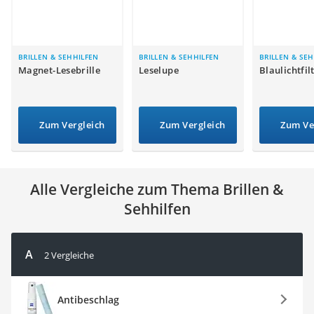
Philips-Sonicare-Zahnbürste
Schildkrötenhaus
Mineralfutter Pferd
Massagegerät
BRILLEN & SEHHILFEN
BRILLEN & SEHHILFEN
BRILLEN & SE
Magnet-Lesebrille
Leselupe
Blaulichtfil
Service
Zum Vergleich
Zum Vergleich
Zum Ve
Alle Vergleiche zum Thema Brillen &
Sehhilfen
A
2 Vergleiche
Antibeschlag