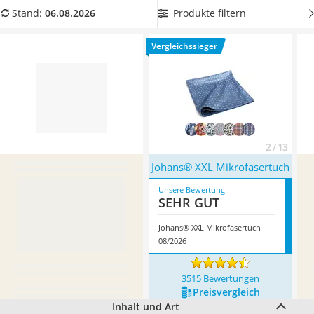
Philips-Sonicare-Zahnbürste
Bakterien entfernen
? Wählen Sie jetzt entsprechenden
Produkte filtern
Stand:
06.08.2026
Schildkrötenhaus
Putztücher für Brillen jetzt aus unserer Vergleichstabelle.
Mineralfutter Pferd
Überzeugt hat uns hier im August 2026 besonders das
Vergleichssieger
Massagegerät
Modell
Johans® XXL Mikrofasertuch
*
mit seinen
Service
Eigenschaften.
2 / 13
Johans® XXL Mikrofasertuch
Unsere Bewertung
SEHR GUT
Johans® XXL Mikrofasertuch
08/2026
3515 Bewertungen
Preis­vergleich
Inhalt und Art