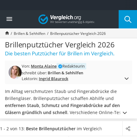
Die beliebtesten Vergleiche nach Kategorie
Vergleich
Drogerie
Inhalator
Brillen & Sehhilfen
Brillenputztücher Vergleich 2026
Haarschneider
Rollator
Brillenputztücher Vergleich 2026
Braun Rasierer
Die besten Putztücher für Brillen im Vergleich.
Katzenklappe (Chip)
Rasierer
Von:
Monta Alaine
Redakteurin
Masturbator
schreibt über:
Brillen & Sehhilfen
Massagepistole
Lektorin:
Ingrid Blaurock
Epilierer
Reisehaartrockner
Im Alltag verschmutzen Staub und Fingerabdrücke die
Eiweißpulver
Brillengläser. Brillenputztücher schaffen Abhilfe und
Magnesiumpräparat
entfernen Staub, Schmutz und Fingerabdrücke auf den
Katzenklappe
Gläsern gründlich und schnell
. Verschiedene Online-Tests
Nackenmassagegerät
raten dazu, die Brillengläser nur zu reinigen, wenn
Zeckenschutz Katze
tatsächlich Bedarf besteht, um das Material zu schonen.
Sie
1 - 2 von 13:
Beste Brillenputztücher
im Vergleich
leichter Haartrockner
möchten Brillenputztücher kaufen, die neben Schmutz auch