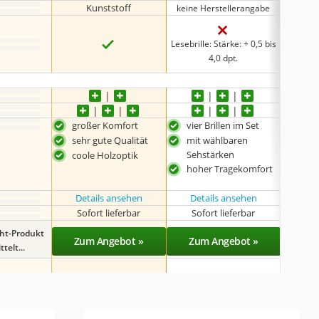
Kunststoff
keine Herstellerangabe
keine 
Lesebrille: Stärke: + 0,5 bis
Bril
4,0 dpt.
großer Komfort
vier Brillen im Set
mit 
sehr gute Qualität
mit wählbaren
hoh
Sehstärken
coole Holzoptik
ans
hoher Tragekomfort
Des
Details ansehen
Details ansehen
Sofort lieferbar
Sofort lieferbar
Sof
ght-Produkt
Zum Angebot »
Zum Angebot »
Zu
telt...