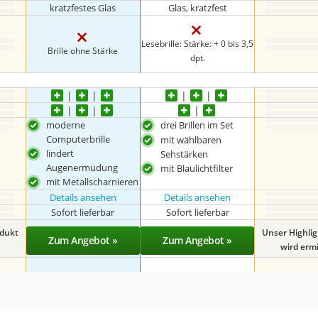
kratzfestes Glas
Glas, kratzfest
Lesebrille: Stärke: + 0 bis 3,5
Brille ohne Stärke
dpt.
moderne
drei Brillen im Set
Computerbrille
mit wählbaren
lindert
Sehstärken
Augenermüdung
mit Blaulichtfilter
mit Metallscharnieren
Details ansehen
Details ansehen
Sofort lieferbar
Sofort lieferbar
odukt
Unser Highli
Zum Angebot »
Zum Angebot »
wird ermit