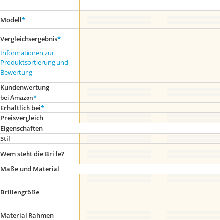
Modell
*
Vergleichsergebnis
*
Informationen zur
Produktsortierung und
Bewertung
Kundenwertung
*
bei Amazon
Erhältlich bei
*
Preis­vergleich
Eigenschaften
Stil
Wem steht die Brille?
Maße und Material
Brillengröße
Material Rahmen