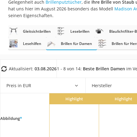
Gelegenheit auch
Brillenputztücher
, die
Ihre Brille von Staub
Eiweißpulver
hat uns hier im August 2026 besonders das Modell
Madison Ave
Magnesiumpräpar
seinen Eigenschaften.
Katzenklappe
Gleitsichtbrillen
Lesebrillen
Blaulichtfilter-B
Nackenmassagege
Zeckenschutz Katz
Lesehilfen
Brillen für Damen
Brillen für He
leichter Haartrock
Philips-Sonicare-
Aktualisiert:
03.08.2026
1 - 8 von 14:
Beste Brillen Damen
im Ve
Schildkrötenhaus
Mineralfutter Pfer
Preis in EUR
Hersteller
Massagegerät
Highlight
Highlight
Service
Abbildung
*