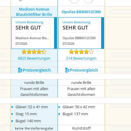
Madison Avenue
Opulize BBB6012C000
Blaulichtfilter Brille
Unsere Bewertung
Unsere Bewertung
SEHR GUT
SEHR GUT
Madison Avenue Blaulichtfilter Brille
Opulize BBB6012C000
07/2026
07/2026
6825 Bewertungen
214 Bewertungen
Preis­vergleich
Preis­vergleich
runde Brille
runde Brille
Frauen mit allen
Frauen mit allen
Gesichtsformen
Gesichtsformen
•
•
Gläser: 52 x 41 mm
Gläser: 50 x 42 mm
•
•
Steg: 15 mm
Bügel: 137 mm
•
Bügel: 140 mm
Kunststoff
keine Herstellerangabe