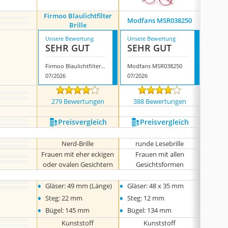
Firmoo Blaulichtfilter
Koosufa
Modfans MSR038250
Brille
Unsere Bewertung
Unsere Bewertung
Unsere
SEHR GUT
SEHR GUT
SEH
Firmoo Blaulichtfilter Brille
Modfans MSR038250
07/2026
07/2026
07/202
279 Bewertungen
388 Bewertungen
97 
Preis­vergleich
Preis­vergleich
P
Nerd-Brille
runde Lesebrille
Frauen mit eher eckigen
Frauen mit allen
Fra
oder ovalen Gesichtern
Gesichtsformen
Ge
•
•
•
Gläser: 49 mm (Länge)
Gläser: 48 x 35 mm
Gläse
•
•
•
Steg: 22 mm
Steg: 12 mm
Steg:
•
•
•
Bügel: 145 mm
Bügel: 134 mm
Bügel
Kunststoff
Kunststoff
keine 