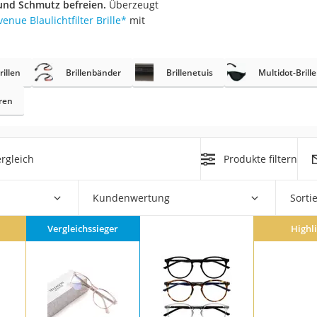
 und Schmutz befreien.
Überzeugt
nue Blaulichtfilter Brille
*
mit
at
rillen
Brillenbänder
Brillenetuis
Multidot-Brill
rät
e
rren
ner
Zahnbürste
rgleich
Produkte filtern
d
Kundenwertung
Sorti
Vergleichssieger
Highl