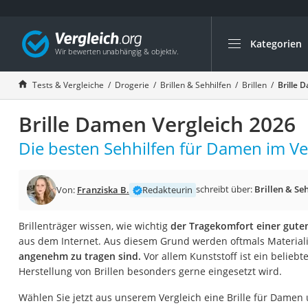
Kategorien
Die beliebtesten V
Drogerie
Tests & Vergleiche
Drogerie
Brillen & Sehhilfen
Brillen
Brille 
Inhalator
Brille Damen Vergleich 2026
Haarschneider
Rollator
Die besten Sehhilfen für Damen im Ve
Braun Rasierer
Katzenklappe (Chi
schreibt über:
Brillen & Se
Von:
Franziska B.
Redakteurin
Rasierer
Brillenträger wissen, wie wichtig
der Tragekomfort einer guten 
Masturbator
aus dem Internet. Aus diesem Grund werden oftmals Material
Massagepistole
angenehm zu tragen sind.
Vor allem Kunststoff ist ein beliebt
Herstellung von Brillen besonders gerne eingesetzt wird.
Epilierer
Reisehaartrockner
Wählen Sie jetzt aus unserem Vergleich eine Brille für Damen 