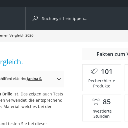
ergleiche nach Kategorie
Damen Vergleich 2026
Fakten zum 
rgleich.
101
p)
hhilfen
Lektorin:
Janina S.
Recherchierte
Produkte
Brille ist.
Das zeigen auch Tests
85
ien verwendet, die entsprechend
es Material, welches bei der
Investierte
Stunden
und testen Sie bei dieser