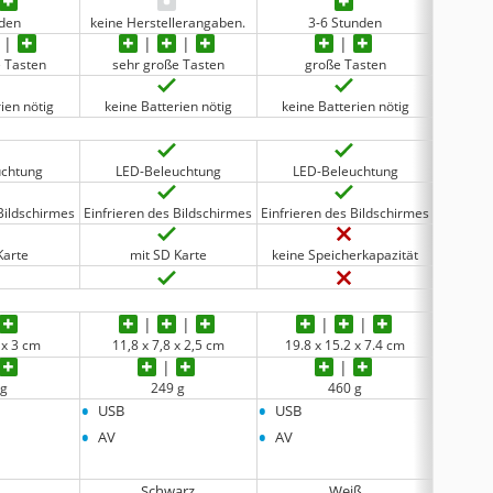
nden
keine Herstellerangaben.
3-6 Stunden
keine 
e Tasten
sehr große Tasten
große Tasten
g
ien nötig
keine Batterien nötig
keine Batterien nötig
2-AA 
uchtung
LED-Beleuchtung
LED-Beleuchtung
LED
Bildschirmes
Einfrieren des Bildschirmes
Einfrieren des Bildschirmes
Karte
mit SD Karte
keine Speicherkapazität
keine 
 x 3 cm
11,8 x 7,8 x 2,5 cm
19.8 x 15.2 x 7.4 cm
19,4
 g
‎249 g
460 g
•
•
•
USB
USB
keine
•
•
AV
AV
Schwarz
Weiß