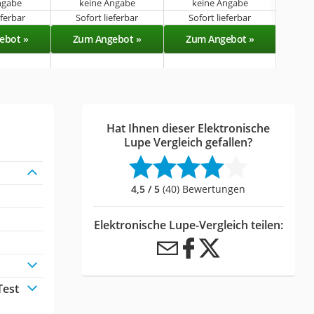
ngabe
keine Angabe
keine Angabe
k
eferbar
Sofort lieferbar
Sofort lieferbar
Sof
ebot »
Zum Angebot »
Zum Angebot »
Zu
Hat Ihnen dieser Elektronische
Lupe Vergleich gefallen?
4,5 / 5
(40) Bewertungen
Elektronische Lupe-Vergleich teilen:
Test