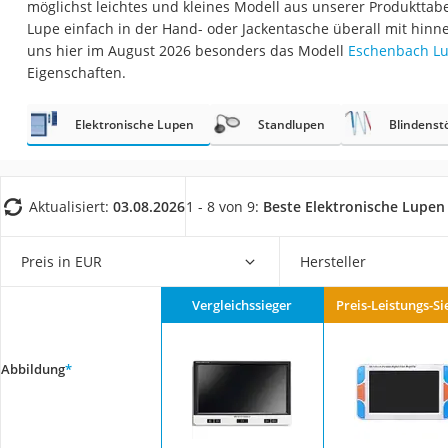
möglichst leichtes und kleines Modell aus unserer Produkttabe
Eiweißpulver
Lupe einfach in der Hand- oder Jackentasche überall mit hin
Magnesiumpräpar
uns hier im August 2026 besonders das Modell
Eschenbach Lu
Eigenschaften.
Katzenklappe
Nackenmassagege
Elektronische Lupen
Standlupen
Blindenst
Zeckenschutz Katz
leichter Haartrock
Philips-Sonicare-
Aktualisiert:
03.08.2026
1 - 8 von 9:
Beste Elektronische Lupen
Schildkrötenhaus
Preis in EUR
Hersteller
Mineralfutter Pfer
Massagegerät
Vergleichssieger
Preis-Leistungs-Si
Service
Abbildung
*