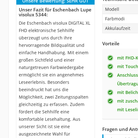
Unsere Bewertung:
SEHR GUT
Modell
Unser Fazit für Eschenbach Lupe
visolux 5344:
Farbmodi
Die Eschenbach visolux DIGITAL XL
Akkulaufzeit
FHD elektronische Sehhilfe
überzeugt uns durch ihre
Vorteile
hervorragende Bildqualität und
einfache Handhabung. Mit einem
mit FHD-
großen Sichtfeld und einer
mit Touc
naturgetreuen Farbwiedergabe
ermöglicht sie ein angenehmes
Anschluss
Leseerlebnis. Besonders
Übertrag
beeindruckt hat uns die
mit Belic
Möglichkeit, zwei Zeitungsspalten
mit zusch
gleichzeitig zu erfassen. Zudem
mit Leseli
fördert die Sehhilfe eine
komfortable Lesehaltung. Aus
unserer Sicht ist sie eine
Fragen und Ant
ausgezeichnete Wahl für