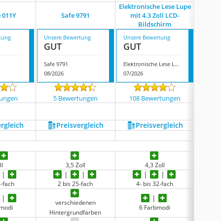
Elektronische Lese Lupe
e 011Y
Safe 9791
mit 4.3 Zoll LCD-
Esch
Bildschirm
tung
Unsere Bewertung
Unsere Bewertung
Unsere
GUT
GUT
GUT
Safe 9791
Elektronische Lese Lupe mit 4.3 Zoll LCD-Bildschirm
Eschen
08/2026
07/2026
08/202
tungen
5 Bewertungen
108 Bewertungen
493
ergleich
Preis­vergleich
Preis­vergleich
P
ll
3,5 Zoll
4,3 Zoll
keine 
2-fach
2 bis 25-fach
4- bis 32-fach
verschiedenen
bmodi
6 Farbmodi
keine 
Hintergrundfarben