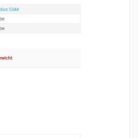
olux 5344
abe
abe
ewicht