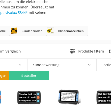
lle aus, um die elektronische
nehmen zu können. Überzeugt hat
at
pe visolux 5344
*
mit seinen
rät
öcke
Blindenbinden
Blindenabzeichen
e
ner
Zahnbürste
im Vergleich
Produkte filtern
Kundenwertung
Sorti
d
eger
Bestseller