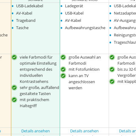
•
•
•
USB-Ladekabel
Ladegerät
USB-Ladeka
•
•
•
AV-Kabel
USB-Kabel
Netzadapte
•
•
•
Trageband
AV-Kabel
AV-Ausgang
•
•
•
Tasche
Aufbewahrungstasche
Aufbewahru
•
sche
Reinigungst
•
Trageschlau
r
viele Farbmodi für
große Auswahl an
große Aus
optimale Einstellung
Farbmodi
Farbmodi
entsprechend des
mit Fotofunktion
bis zu 32-
individuellen
Vergröße
kann an TV
Kontrastsehens
mit klapp
angeschlossen
sehr große, auffallend
werden
gestaltete Tasten
mit praktischem
Haltegriff
n
Details ansehen
Details ansehen
Details 