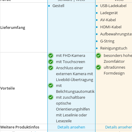
•
•
Gestell
USB-Ladekabel
•
Ladegerät
•
AV-Kabel
•
HDMI-Kabel
Lieferumfang
•
Aufbewahrungsta
•
G-String
•
Reinigungstuch
mit FHD-Kamera
besonders hohe
Zoomfaktor
mit Touchscreen
ultradünnes
Anschluss einer
Formdesign
externen Kamera mit
Livebild-Übertragung
mit
Vorteile
Belichtungsautomatik
mit zuschaltbare
optische
Orientierungshilfen
mit Leselinie oder
Lesezeile
Weitere Produktinfos
Details ansehen
Details ansehe