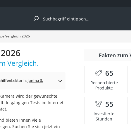
ergleiche nach Kategorie
pe Vergleich 2026
 2026
Fakten zum 
m Vergleich.
65
p)
hhilfen
Lektorin:
Janina S.
Recherchierte
Produkte
er Kamera wird der gewünschte
55
lt
. In gängigen Tests im Internet
tet.
Investierte
Stunden
d bieten Ihnen viele
gen. Suchen Sie sich jetzt ein