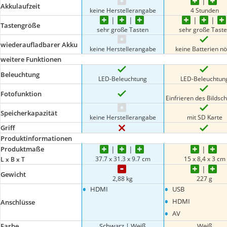
Akkulaufzeit
keine Herstellerangabe
4 Stunden
Tastengröße
sehr große Tasten
sehr große Tast
wiederaufladbarer Akku
keine Herstellerangabe
keine Batterien nö
weitere Funktionen
Beleuchtung
LED-Beleuchtung
LED-Beleuchtun
Fotofunktion
Einfrieren des Bildsc
Speicherkapazität
keine Herstellerangabe
mit SD Karte
Griff
Produktinformationen
Produktmaße
37.7 x 31.3 x 9.7 cm
15 x 8,4 x 3 cm
L x B x T
Gewicht
2,88 kg
227 g
•
•
HDMI
USB
•
HDMI
Anschlüsse
•
AV
Farbe
Schwarz | Weiß
Weiß