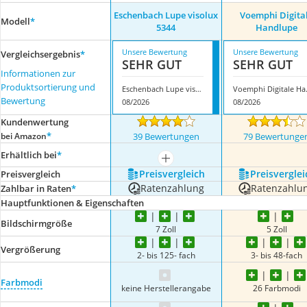
Eschenbach Lupe visolux
Voemphi Digita
Modell
*
5344
Handlupe
Unsere Bewertung
Unsere Bewertung
Vergleichsergebnis
*
SEHR GUT
SEHR GUT
Informationen zur
Produktsortierung und
Eschenbach Lupe visolux 5344
Voemph
Bewertung
08/2026
08/2026
Kundenwertung
*
bei Amazon
39 Bewertungen
79 Bewertunge
Erhältlich bei
*
mehr anzeigen
Preis­vergleich
Preis­verglei
Preis­vergleich
Ratenzahlung
Ratenzahlu
Zahlbar in Raten
*
Hauptfunktionen & Eigenschaften
Bildschirmgröße
7 Zoll
5 Zoll
Vergrößerung
2- bis 125- fach
3- bis 48-fach
Farbmodi
keine Herstellerangabe
26 Farbmodi