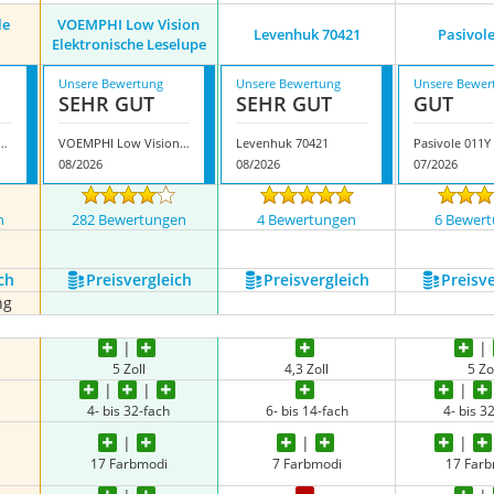
le
VOEMPHI Low Vision
Levenhuk 70421
Pasivol
Elektronische Leselupe
Unsere Bewertung
Unsere Bewertung
Unsere Bewer
SEHR GUT
SEHR GUT
GUT
i Digitale Handlupe
VOEMPHI Low Vision Elektronische Leselupe
Levenhuk 70421
Pasivole 011Y
08/2026
08/2026
07/2026
n
282 Bewertungen
4 Bewertungen
6 Bewer
ch
Preis­vergleich
Preis­vergleich
Preis­v
ng
5 Zoll
4,3 Zoll
5 Zo
4- bis 32-fach
6- bis 14-fach
4- bis 3
17 Farbmodi
7 Farbmodi
17 Far