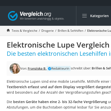
Kategorien
Die beliebtesten V
Drogerie
Tests & Vergleiche
Drogerie
Brillen & Sehhilfen
Elektronische Lu
Inhalator
Elektronische Lupe Vergleich
Haarschneider
Rollator
Die besten elektronischen Lesehilfen i
Braun Rasierer
Katzenklappe (Chi
schreibt über:
Brillen & Se
Von:
Franziska B.
Redakteurin
Rasierer
Elektronische Lupen sind eine mobile Lesehilfe. Mithilfe ein
Masturbator
Textbereich erfasst und auf dem Display vergrößert dargestel
Massagepistole
wird besonders auf die Anzahl der Vergrößerungsstufen geach
Epilierer
Die
besten Geräte haben eine 2- bis 32-fache Vergrößerung
un
Reisehaartrockner
Abstufungen, um die Buchstaben optimal lesbar für Sie anzuzei