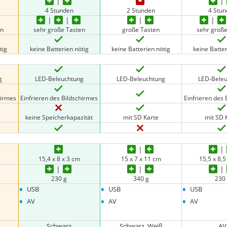
4 Stunden
2 Stunden
4 Stu
en
sehr große Tasten
große Tasten
sehr groß
tig
keine Batterien nötig
keine Batterien nötig
keine Batter
g
LED-Beleuchtung
LED-Beleuchtung
LED-Bele
hirmes
Einfrieren des Bildschirmes
Einfrieren des 
keine Speicherkapazität
mit SD Karte
mit SD 
15,4 x 8 x 3 cm
15 x 7 x 11 cm
15,5 x 8,5
230 g
340 g
230
•
•
•
USB
USB
USB
•
•
•
AV
AV
AV
Schwarz
Schwarz, Weiß
AV