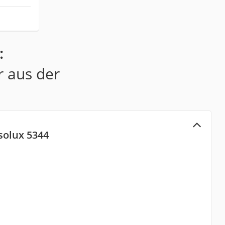
:
r aus der
solux 5344