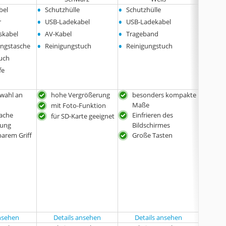
•
•
•
bel
Schutzhülle
Schutzhülle
3x au
•
•
Farbfi
r
USB-Ladekabel
USB-Ladekabel
•
•
•
Etui
skabel
AV-Kabel
Trageband
•
•
•
2x AA-
ngstasche
Reinigungstuch
Reinigungstuch
uch
fe
wahl an
hohe Vergrößerung
besonders kompakte
mit
Maße
Halt
mit Foto-Funktion
fache
Einfrieren des
drei
für SD-Karte geeignet
rung
Bildschirmes
Farb
barem Griff
Große Tasten
ansehen
Details ansehen
Details ansehen
Det