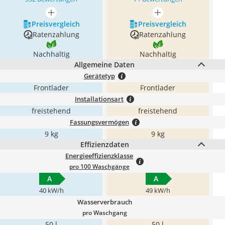
mehr anzeigen
mehr anzeigen
Preis­vergleich
Preis­vergleich
Ratenzahlung
Ratenzahlung
Nachhaltig
Nachhaltig
Allgemeine Daten
Gerätetyp
Frontlader
Frontlader
Installationsart
freistehend
freistehend
Fassungsvermögen
9 kg
9 kg
Effizienzdaten
Energieeffizienzklasse
pro 100 Waschgänge
A
A
40 kW/h
49 kW/h
Wasserverbrauch
pro Waschgang
50 l
50 l