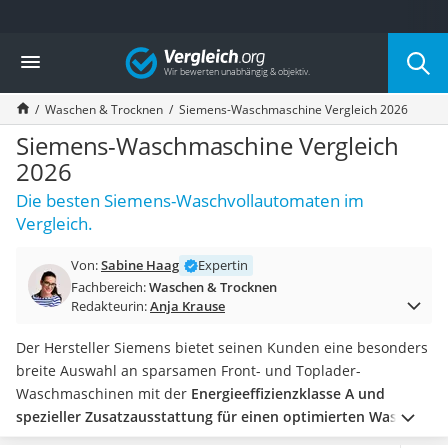
Die beliebtesten Vergleiche nach Kategorie
Vergleich
Haushalt
Wassersprudler
Waschen & Trocknen
Siemens-Waschmaschine Vergleich 2026
Zentralstaubsauger
Brotbackautomat
Siemens-Waschmaschine Vergleich
Wischroboter
2026
Wäschespinne
Die besten Siemens-Waschvollautomaten im
Industriestaubsauger
Vergleich.
Spülmaschinentabs
Akku-Staubsauger
Von:
Sabine Haag
Expertin
Eierkocher
Fachbereich:
Waschen & Trocknen
AEG-Waschmaschine
Redakteurin:
Anja Krause
Saug-Wisch-Roboter
Handstaubsauger
Der Hersteller Siemens bietet seinen Kunden eine besonders
Milchaufschäumer
breite Auswahl an sparsamen Front- und Toplader-
Kondenstrockner
Waschmaschinen mit der
Energieeffizienzklasse A und
Reiskocher
spezieller Zusatzausstattung für einen optimierten Wasser-
Heißwasserspender
und Energieverbrauch
.
Achten Sie in unserer Tabelle vor