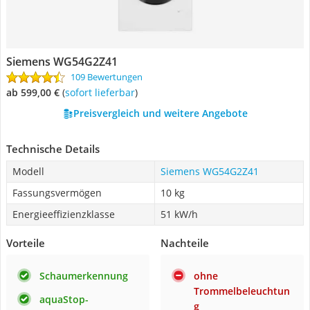
Siemens WG54G2Z41
109 Bewertungen
ab 599,00 €
(
Sofort lieferbar
)
Preisvergleich und weitere Angebote
Technische Details
Modell
Siemens WG54G2Z41
Fassungsvermögen
10 kg
Energieeffizienzklasse
51 kW/h
Vorteile
Nachteile
Schaumerkennung
ohne
Trommelbeleuchtun
aquaStop-
g