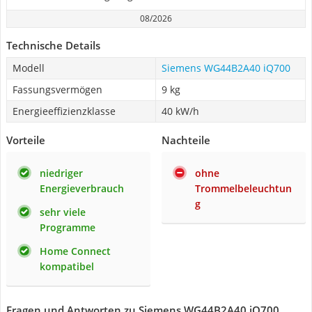
08/2026
Technische Details
Modell
Siemens WG44B2A40 iQ700
Fassungsvermögen
9 kg
Energieeffizienzklasse
40 kW/h
Vorteile
Nachteile
niedriger
ohne
Energieverbrauch
Trommelbeleuchtun
g
sehr viele
Programme
Home Connect
kompatibel
Fragen und Antworten zu Siemens WG44B2A40 iQ700