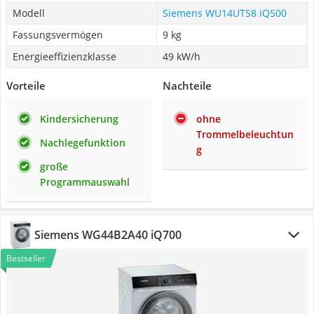
Modell
Siemens WU14UTS8 iQ500
Fassungsvermögen
9 kg
Energieeffizienzklasse
49 kW/h
Vorteile
Nachteile
Kindersicherung
ohne
Trommelbeleuchtun
Nachlegefunktion
g
große
Programmauswahl
Siemens WG44B2A40 iQ700
Bestseller