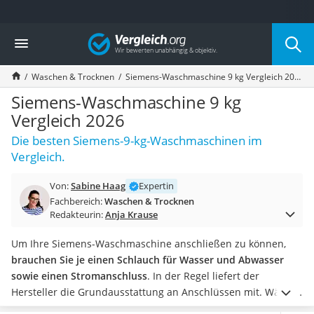
Die beliebtesten Vergleiche nach Kategorie
Vergleich
Haushalt
Wassersprudler
Waschen & Trocknen
Siemens-Waschmaschine 9 kg Vergleich 2026
Zentralstaubsauger
Brotbackautomat
Siemens-Waschmaschine 9 kg
Wischroboter
Vergleich 2026
Wäschespinne
Die besten Siemens-9-kg-Waschmaschinen im
Industriestaubsauger
Vergleich.
Spülmaschinentabs
Akku-Staubsauger
Von:
Sabine Haag
Expertin
Eierkocher
Fachbereich:
Waschen & Trocknen
AEG-Waschmaschine
Redakteurin:
Anja Krause
Saug-Wisch-Roboter
Handstaubsauger
Um Ihre Siemens-Waschmaschine anschließen zu können,
Milchaufschäumer
brauchen Sie je einen Schlauch für Wasser und Abwasser
Kondenstrockner
sowie einen Stromanschluss
. In der Regel liefert der
Reiskocher
Hersteller die Grundausstattung an Anschlüssen mit.
Wählen
Heißwasserspender
Sie jetzt eine Siemens-Waschmaschine mit 9 kg aus unserer