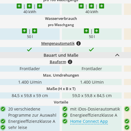
40 kWh
40 kWh
Wasserverbrauch
pro Waschgang
50 l
50 l
Mengenautomatik
Bauart und Maße
Bauform
Frontlader
Frontlader
Max. Umdrehungen
1.400 U/min
1.400 U/min
Maße (H x B x T)
84,5 x 59,8 x 59 cm
‎59,0 x 59,8 x 84,5 cm
Vorteile
20 verschiedene
mit iDos-Dosierautomatik
Programme zur Auswahl
Energieeffizienzklasse A
Energieeffizienzklasse A
Home Connect App
sehr leise