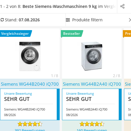
Tierhaarstaubsauger
Vergleichstabelle,
die nicht lauter als 75 dB wird, wenn Sie
1 - 2 von 8:
Beste Siemens-Waschmaschinen 9 kg
im Vergleich
Ecovacs-Saugroboter
die Waschmaschine in Hörweite platzieren möchten
. Die
Nespresso-Maschine
meisten
Siemens-Waschmaschinen
liegen beim Schleudern
Produkte filtern
Stand:
07.08.2026
Messerschärfer
unter der 75-dB-Grenze. Damit arbeiten sie leiser als es in so
Service
manchem Großraumbüro zugeht, heißt es in diversen Tests
Vergleichssieger
Bestseller
Pre
im Internet. Überzeugt hat uns hier im August 2026
besonders das Modell
Siemens WG44B2040 iQ700
*
mit
seinen Eigenschaften.
1 / 8
2 / 8
Siemens WG44B2040 iQ700
Siemens WG44B2A40 iQ700
Si
Unsere Bewertung
Unsere Bewertung
U
SEHR GUT
SEHR GUT
Siemens WG44B2040 iQ700
Siemens WG44B2A40 iQ700
S
08/2026
08/2026
0
392 Bewertungen
160 Bewertungen