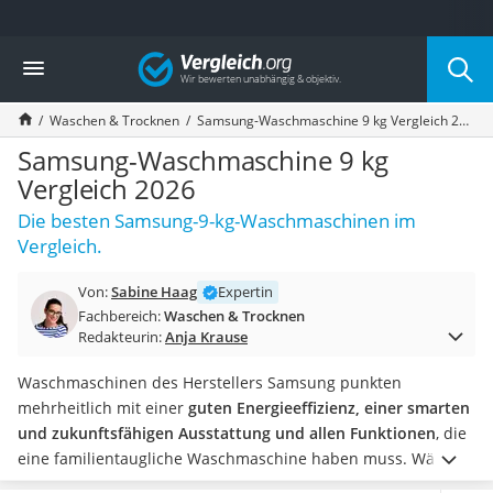
Die beliebtesten Vergleiche nach Kategorie
Vergleich
Haushalt
Wassersprudler
Waschen & Trocknen
Samsung-Waschmaschine 9 kg Vergleich 2026
Zentralstaubsauger
Brotbackautomat
Samsung-Waschmaschine 9 kg
Wischroboter
Vergleich 2026
Wäschespinne
Die besten Samsung-9-kg-Waschmaschinen im
Industriestaubsauger
Vergleich.
Spülmaschinentabs
Akku-Staubsauger
Von:
Sabine Haag
Expertin
Eierkocher
Fachbereich:
Waschen & Trocknen
AEG-Waschmaschine
Redakteurin:
Anja Krause
Saug-Wisch-Roboter
Handstaubsauger
Waschmaschinen des Herstellers Samsung punkten
Milchaufschäumer
mehrheitlich mit einer
guten Energieeffizienz, einer smarten
Kondenstrockner
und zukunftsfähigen Ausstattung und allen Funktionen
, die
Reiskocher
eine familientaugliche Waschmaschine haben muss.
Wählen
Heißwasserspender
Sie jetzt eine Samsung-Waschmaschine mit 9 kg