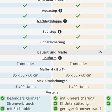
WiFi-SmartControl
Aquastop
Nachlegeklappe
Spülstop
Kindersicherung
Bauart und Maße
Bauform
Frontlader
Frontlader
Maße (H x B x T)
85 x 60 x 60 cm
85 x 60 x 60 cm
Max. Umdrehungen
1.400 U/min
1.400 U/min
Vorteile
besonders geringer
mit Kindersicherung
Stromverbrauch
KI-Unterstützung
mit Ecobubble-
geringer Stromverbrauch