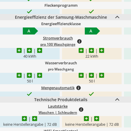
Fleckenprogramm
Energieeffizienz der Samsung-Waschmaschine
Energieeffizienzklasse
A
A
Stromverbrauch
pro 100 Waschgänge
40 kWh
22 kWh
Wasserverbrauch
pro Waschgang
50 l
50 l
Mengenautomatik
Technische Produktdetails
Lautstärke
Waschen | Schleudern
keine Herstellerangabe | 72 dB
keine Herstellerangabe | 72 dB