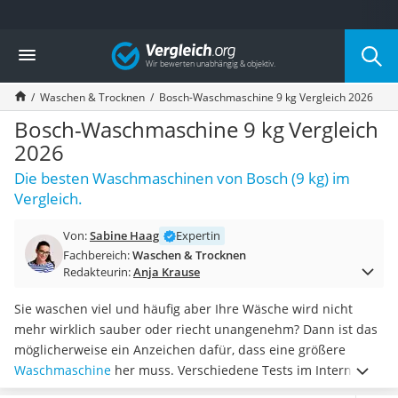
Die beliebtesten Vergleiche nach Kategorie
Vergleich
Haushalt
Wassersprudler
Waschen & Trocknen
Bosch-Waschmaschine 9 kg Vergleich 2026
Zentralstaubsauger
Brotbackautomat
Bosch-Waschmaschine 9 kg Vergleich
Wischroboter
2026
Wäschespinne
Die besten Waschmaschinen von Bosch (9 kg) im
Industriestaubsauger
Vergleich.
Spülmaschinentabs
Akku-Staubsauger
Von:
Sabine Haag
Expertin
Eierkocher
Fachbereich:
Waschen & Trocknen
AEG-Waschmaschine
Redakteurin:
Anja Krause
Saug-Wisch-Roboter
Handstaubsauger
Sie waschen viel und häufig aber Ihre Wäsche wird nicht
Milchaufschäumer
mehr wirklich sauber oder riecht unangenehm? Dann ist das
Kondenstrockner
möglicherweise ein Anzeichen dafür, dass eine größere
Reiskocher
Waschmaschine
her muss. Verschiedene Tests im Internet
Heißwasserspender
empfehlen für Mehrpersonen-Haushalte 9-kg-