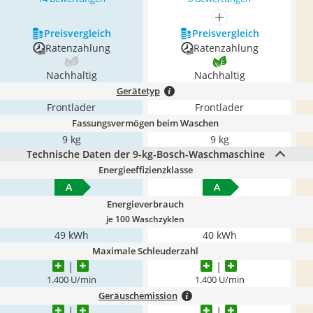
mehr anzeigen
Preis­vergleich
Preis­vergleich
Ratenzahlung
Ratenzahlung
Nachhaltig
Nachhaltig
Gerätetyp
Frontlader
Frontlader
Fassungsvermögen beim Waschen
9 kg
9 kg
Technische Daten der 9-kg-Bosch-Waschmaschine
Energieeffizienzklasse
A
A
Energieverbrauch
je 100 Waschzyklen
49 kWh
40 kWh
Maximale Schleuderzahl
1.400 U/min
1.400 U/min
Geräuschemission