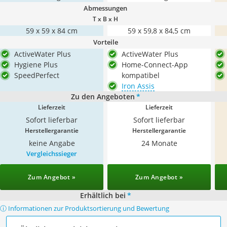
Abmessungen
T x B x H
59 x 59 x 84 cm
59 x 59,8 x 84,5 cm
Vorteile
ActiveWater Plus
ActiveWater Plus
Hygiene Plus
Home-Connect-App
SpeedPerfect
kompatibel
Iron Assis
Zu den Angeboten
*
Lieferzeit
Lieferzeit
Sofort lieferbar
Sofort lieferbar
Herstellergarantie
Herstellergarantie
keine Angabe
24 Monate
Vergleichssieger
Zum Angebot »
Zum Angebot »
Erhältlich bei
*
ⓘ Informationen zur Produktsortierung und Bewertung