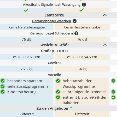
Akustische Signale nach Waschgang
Lautstärke
Geräuschpegel Waschen
keine Herstellerangabe
keine Herstellerangabe
Geräuschpegel Schleudern
76 dB
76 dB
Gewicht & Größe
Größe (H x B x T)
85 × 60 × 61 cm
85 × 60 × 54,5 cm
Gewicht
76,5 kg
64 kg
Vorteile
besonders sparsam
hohe Anzahl der
viele Zusatzprogramme
Waschprogramme
Kindersicherung
selbreinigende Trommel
entfernt bis zu 99,9% der
Bakterien
Zu den Angeboten
*
Lieferzeit
Lieferzeit