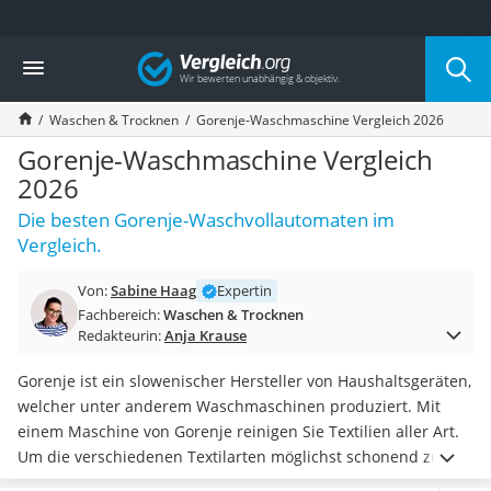
Die beliebtesten Vergleiche nach Kategorie
Vergleich
Haushalt
Wassersprudler
Waschen & Trocknen
Gorenje-Waschmaschine Vergleich 2026
Zentralstaubsauger
Brotbackautomat
Gorenje-Waschmaschine Vergleich
Wischroboter
2026
Wäschespinne
Die besten Gorenje-Waschvollautomaten im
Industriestaubsauger
Vergleich.
Spülmaschinentabs
Akku-Staubsauger
Von:
Sabine Haag
Expertin
Eierkocher
Fachbereich:
Waschen & Trocknen
AEG-Waschmaschine
Redakteurin:
Anja Krause
Saug-Wisch-Roboter
Handstaubsauger
Gorenje ist ein slowenischer Hersteller von Haushaltsgeräten,
Milchaufschäumer
welcher unter anderem Waschmaschinen produziert. Mit
Kondenstrockner
einem Maschine von Gorenje reinigen Sie Textilien aller Art.
Reiskocher
Um die verschiedenen Textilarten möglichst schonend zu
Heißwasserspender
behandeln, sollten Sie
auf eine hohe Programmvielfalt