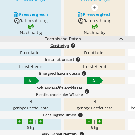
mehr anzeigen
Preis­vergleich
Preis­vergleich
Ratenzahlung
Ratenzahlung
Nachhaltig
Nachhaltig
Technische Daten
Gerätetyp
Frontlader
Frontlader
Installationsart
freistehend
freistehend
Energieeffizienzklasse
A
A
Schleudereffizienzklasse
Restfeuchte in der Wäsche
B
B
geringe Restfeuchte
geringe Restfeuchte
be
Fassungsvolumen
9 kg
8 kg
Max. Schleuderzahl