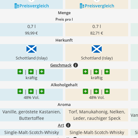
mehr anzeigen
mehr anzeigen
Preis­vergleich
Preis­vergleich
Menge
Preis pro l
0,7 l
0.7 l
99,99 €
82,71 €
Herkunft
Schottland (Islay)
Schottland (Islay)
Geschmack
kräftig
kräftig
Alkoholgehalt
48% Vol.
48% Vol.
Aroma
Vanille, geröstete Kastanien,
Torf, Manukahonig, Nelken,
Van
Buttertoffee
Leder, rauchiger Speck
Art
Single-Malt-Scotch-Whisky
Single-Malt-Scotch-Whisky
S