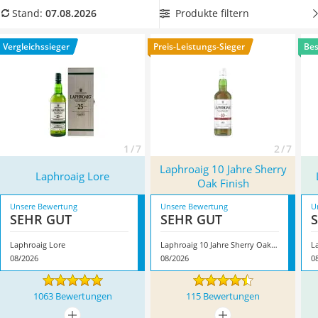
MCT-Öl
ist die Sorte. Überzeugt hat uns hier im August 2026
Produkte filtern
Stand:
07.08.2026
Trüffelöl
besonders das Modell
Laphroaig Lore
*
mit seinen
Erythrit
Eigenschaften.
Vergleichssieger
Preis-Leistungs-Sieger
Bes
Müsli ohne Zuckerzusatz
Service
1 / 7
2 / 7
Laphroaig 10 Jahre Sherry
Laphroaig Lore
Oak Finish
Unsere Bewertung
Unsere Bewertung
U
SEHR GUT
SEHR GUT
Laphroaig Lore
Laphroaig 10 Jahre Sherry Oak Finish
L
08/2026
08/2026
0
1063 Bewertungen
115 Bewertungen