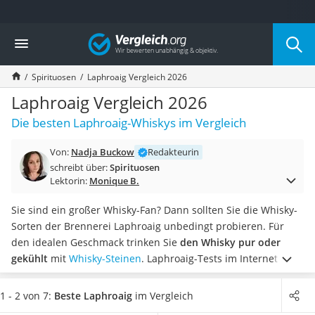
Die beliebtesten Vergleiche nach Kategorie
Vergleich
Lebensmittel
Schwarzkümmelöl
Spirituosen
Laphroaig Vergleich 2026
Knäckebrot
Schwarzkümmelöl-Kapseln
Laphroaig Vergleich 2026
Manukahonig
Die besten Laphroaig-Whiskys im Vergleich
Eiklar
Astronautenkost
Von:
Nadja Buckow
Redakteurin
Balsamico-Essig
schreibt über:
Spirituosen
Schwarzkümmelöl bio
Lektorin:
Monique B.
Sardinen
Honig
Sie sind ein großer Whisky-Fan? Dann sollten Sie die Whisky-
Gemüsebrühe
Sorten der Brennerei Laphroaig unbedingt probieren. Für
Eiskaffee-Pulver
den idealen Geschmack trinken Sie
den Whisky pur oder
Irischer Whiskey
gekühlt
mit
Whisky-Steinen
. Laphroaig-Tests im Internet
Grapefruitkernextrakt
haben gezeigt, dass es Laphroaig mit unterschiedlichen
Matcha-Set
Reifezeiten in Holzfässern gibt.
Es gibt Laphroaig, von
kräftig
1 - 2 von 7:
Beste Laphroaig
im Vergleich
Sojasauce
bis mild
. Je länger der Whisky gereift ist, umso hochwertiger