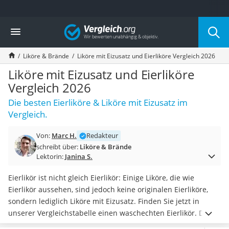
Die beliebtesten Vergleiche nach Kategorie
Vergleich
Lebensmittel
Schwarzkümmelöl
Liköre & Brände
Liköre mit Eizusatz und Eierliköre Vergleich 2026
Knäckebrot
Schwarzkümmelöl-Kapseln
Liköre mit Eizusatz und Eierliköre
Manukahonig
Vergleich 2026
Eiklar
Die besten Eierliköre & Liköre mit Eizusatz im
Astronautenkost
Vergleich.
Balsamico-Essig
Schwarzkümmelöl bio
Von:
Marc H.
Redakteur
Sardinen
schreibt über:
Liköre & Brände
Honig
Lektorin:
Janina S.
Gemüsebrühe
Eiskaffee-Pulver
Eierlikör ist nicht gleich Eierlikör: Einige Liköre, die wie
Irischer Whiskey
Eierlikör aussehen, sind jedoch keine originalen Eierliköre,
Grapefruitkernextrakt
sondern lediglich Liköre mit Eizusatz. Finden Sie jetzt in
Matcha-Set
unserer Vergleichstabelle einen waschechten Eierlikör.
Die
Sojasauce
Preise des zähen Golds liegen
zwischen 10 und 30 Euro pro