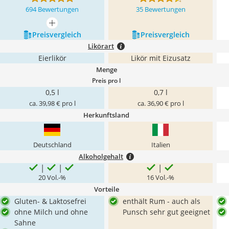
694 Bewertungen
35 Bewertungen
mehr anzeigen
Preis­vergleich
Preis­vergleich
Likörart
Eierlikör
Likör mit Eizusatz
Menge
Preis pro l
0,5 l
0,7 l
ca. 39,98 € pro l
ca. 36,90 € pro l
Herkunftsland
Deutschland
Italien
Alkoholgehalt
20 Vol.-%
16 Vol.-%
Vorteile
Gluten- & Laktosefrei
enthält Rum - auch als
ohne Milch und ohne
Punsch sehr gut geeignet
Sahne