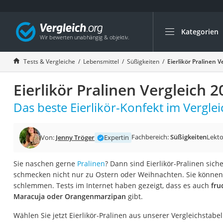
Kategorien
Die beliebtesten V
Lebensmittel
Tests & Vergleiche
Lebensmittel
Süßigkeiten
Eierlikör Pralinen V
Schwarzkümmelöl
Eierlikör Pralinen Vergleich 2
Knäckebrot
Schwarzkümmelöl-
Das beste Eierlikör-Konfekt im Verglei
Manukahonig
Eiklar
Fachbereich:
Süßigkeiten
Lekto
Von:
Jenny Tröger
Expertin
Astronautenkost
Sie naschen gerne
Pralinen
? Dann sind Eierlikör-Pralinen sich
Balsamico-Essig
schmecken nicht nur zu Ostern oder Weihnachten. Sie können
Schwarzkümmelöl 
schlemmen. Tests im Internet haben gezeigt, dass es auch
fruc
Maracuja oder Orangenmarzipan
gibt.
Sardinen
Honig
Wählen Sie jetzt Eierlikör-Pralinen aus unserer Vergleichstabel