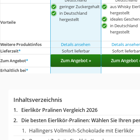
Deutschland
Deutschland
geringer Zuckergehalt
aus Whisky Eierl
hergestellt
in Deutschland
ideales Geschen
hergestellt
Vorteile
in Deutschland
hergestellt
Weitere Produktinfos
Details ansehen
Details ansehe
Lieferzeit
*
Sofort lieferbar
Sofort lieferba
Zum Angebot »
Zum Angebot 
Zum Angebot
*
Erhältlich bei
*
Inhaltsverzeichnis
Eierlikör Pralinen Vergleich 2026
Die besten Eierlikör-Pralinen:
Wählen Sie Ihren per
Hallingers Vollmilch-Schokolade mit Eierlikör