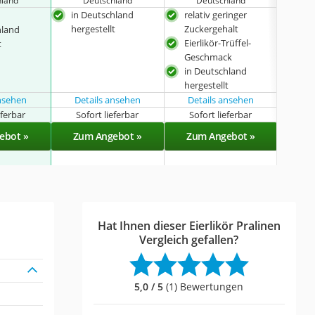
hland
Deutschland
Deutschland
D
in Deutschland
relativ geringer
in 
hergestellt
Zuckergehalt
herg
hland
Eierlikör-Trüffel-
ide
t
Geschmack
mit 
in Deutschland
Sch
hergestellt
ansehen
Details ansehen
Details ansehen
eferbar
Sofort lieferbar
Sofort lieferbar
Sof
ebot »
Zum Angebot »
Zum Angebot »
Zu
Hat Ihnen dieser Eierlikör Pralinen
Vergleich gefallen?
5,0 / 5
(1) Bewertungen