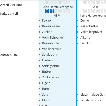
1
2
3
4
5
6
7
8
9
10
1
2
3
4
5
6
7
8
Anteil Eierlikör
keine Herstellerangabe
2 %
1
2
3
4
5
6
7
8
9
10
1
2
3
4
5
6
7
8
Kakaoanteil
43 %
keine Herstelleran
•
•
Kakao
Zucker
•
•
Kakaomasse
Kakaobutter
•
•
Zucker
Vollmilchpulver
•
•
Vollmilchpulver
Alkohol
•
•
Kakaobutter
Eierlikör
•
Vanilleextrakt
•
Sojalecithin
Zutatenliste
•
Eierlikör
•
Schlagsahne
•
Butter
•
Zuckersirup
•
Eigelb
•
Rum
•
•
Soja
glutenhaltige Getr
•
•
Milch
Schalenfrüchten
•
Eier