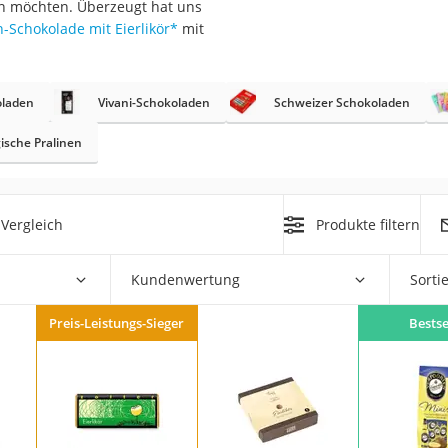
en möchten. Überzeugt hat uns
h-Schokolade mit Eierlikör
*
mit
oladen
Vivani-Schokoladen
Schweizer Schokoladen
rakt
ische Pralinen
Vergleich
Produkte filtern
Kundenwertung
Sorti
zusatz
Preis-Leistungs-Sieger
Bestse