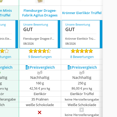
n Minis
Flensburger Dragee-
Verpo
Krönner Eierlikör Trüffel
-Trüffel
Fabrik Agilus Dragees
tung
Unsere Bewertung
Unsere Bewertung
Unsere
GUT
GUT
GUT
Verpoorten Minis Eierlikör-Trüffel
Flensburger Dragee-Fabrik Agilus Dragees
Krönner Eierlikör Trüffel
08/2026
08/2026
08/202
rtungen
9 Bewertungen
8 Bewertungen
85 
ergleich
Preis­vergleich
Preis­vergleich
P
ltig
Nachhaltig
Nachhaltig
N
 g
160 g
250 g
pro kg
42,56 € pro kg
86,00 € pro kg
36
kör
Eierlikör
Eierlikör Trüffel
llerangabe
35 Pralinen
keine Herstellerangabe
keine 
ilch
weiße Schokolade
Weiße Schokolade
Vollmi
keine Herstellerangabe