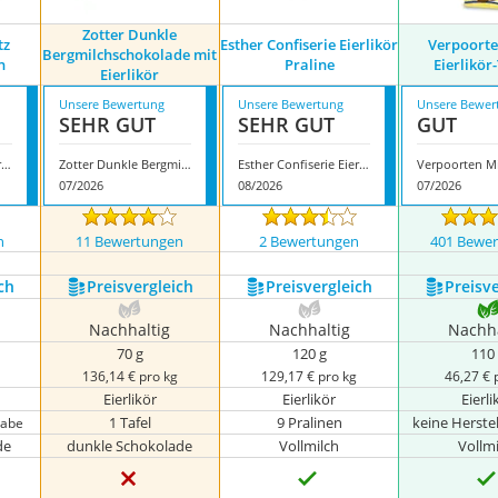
Zotter Dunkle
tz
Esther Confiserie Eierlikör
Verpoorte
Bergmilchschokolade mit
n
Praline
Eierlikör
Eierlikör
Unsere Bewertung
Unsere Bewertung
Unsere Bewer
SEHR GUT
SEHR GUT
GUT
‎Brauerei Zwönitz Eierlikör Kugeln
Zotter Dunkle Bergmilchschokolade mit Eierlikör
Esther Confiserie Eierlikör Praline
07/2026
08/2026
07/2026
n
11 Bewertungen
2 Bewertungen
401 Bewe
ch
Preis­vergleich
Preis­vergleich
Preis­v
Nachhaltig
Nachhaltig
Nachha
70 g
120 g
110
136,14 € pro kg
129,17 € pro kg
46,27 € 
Eierlikör
Eierlikör
Eierli
1 Tafel
9 Pralinen
keine Herste
gabe
de
dunkle Schokolade
Vollmilch
Vollm