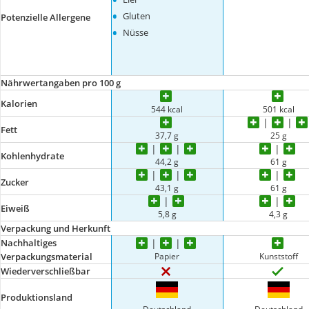
•
Gluten
Potenzielle Allergene
•
Nüsse
Nährwertangaben pro 100 g
Kalorien
544 kcal
501 kcal
Fett
37,7 g
25 g
Kohlenhydrate
44,2 g
61 g
Zucker
43,1 g
61 g
Eiweiß
5,8 g
4,3 g
Verpackung und Herkunft
Nachhaltiges
Papier
Kunststoff
Verpackungsmaterial
Wiederverschließbar
Produktionsland