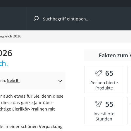
ergleiche nach Kategorie
ergleich 2026
026
Fakten zum 
Kapseln
ch.
65
rin:
Nele B.
Recherchierte
Produkte
er auch etwas für Sie, denn diese
55
 diese das ganze Jahr über
bio
htige Eierlikör-Pralinen mit
Investierte
Stunden
le in
einer schönen Verpackung