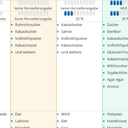
9
10
1
2
3
4
5
6
7
8
9
10
1
2
3
4
5
6
7
8
9
10
1
2
3
4
5
keine Herstellerangabe
keine Herstellerangabe
44,8
9
10
1
2
3
4
5
6
7
8
9
10
1
2
3
4
5
6
7
8
9
10
1
2
3
4
5
gabe
keine Herstellerangabe
32 %
36 
•
•
•
Rohrohrzucker
Kakaobutter
Zucker
•
•
•
Kakaobutter
Sahne
Eierlikör
•
•
•
Vollmilchpulver
Vollmilchpulver
Kakaobutte
•
•
•
Kakaomasse
Kakaomasse
Vollmilchpu
•
•
•
und weitere
und weitere
Glukose-Fru
•
Kakaomass
•
Milchzucker
•
Sojalecitihin
•
Agar-Agar
•
Aroma
•
•
•
eide
Eier
Milch
Pistazien
•
•
•
Laktose
Eier
Haselnüsse
•
•
•
Mandeln
Soja
Mandeln