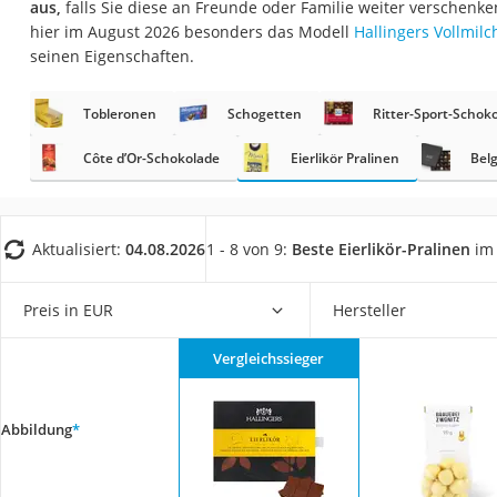
aus,
falls Sie diese an Freunde oder Familie weiter verschenk
Gemüsebrühe
hier im August 2026 besonders das Modell
Hallingers Vollmilc
Eiskaffee-Pulver
seinen Eigenschaften.
Irischer Whiskey
Tobleronen
Schogetten
Ritter-Sport-Schok
Grapefruitkernext
Matcha-Set
Côte d’Or-Schokolade
Eierlikör Pralinen
Belg
Sojasauce
MCT-Öl
Aktualisiert:
04.08.2026
1 - 8 von 9:
Beste Eierlikör-Pralinen
im 
Trüffelöl
Erythrit
Preis in EUR
Hersteller
Müsli ohne Zucker
Vergleichssieger
Service
Abbildung
*