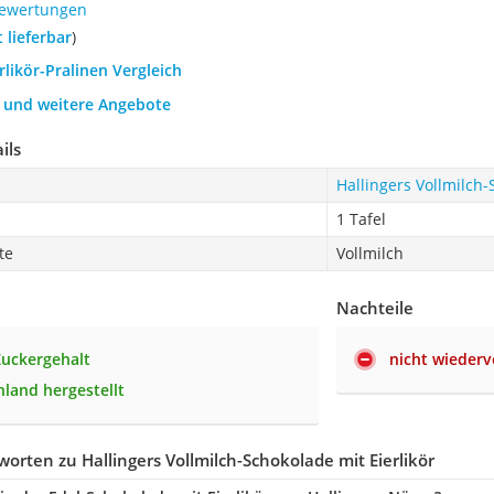
Bewertungen
t lieferbar
)
erlikör-Pralinen Vergleich
h und weitere Angebote
ils
Hallingers Vollmilch-
1 Tafel
te
Vollmilch
Nachteile
Zuckergehalt
nicht wiederv
hland hergestellt
orten zu Hallingers Vollmilch-Schokolade mit Eierlikör