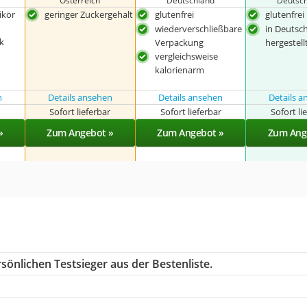
Österreich
Deutschland
Deutsc
ikör
geringer Zuckergehalt
glutenfrei
glutenfrei
wiederverschließbare
in Deutsc
k
Verpackung
hergestell
vergleichsweise
kalorienarm
n
Details ansehen
Details ansehen
Details 
r
Sofort lieferbar
Sofort lieferbar
Sofort li
»
Zum Angebot »
Zum Angebot »
Zum Ang
sönlichen Testsieger aus der Bestenliste.