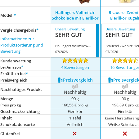
Hallingers Vollmilch-
‎Brauerei Zwöni
Modell
*
Schokolade mit Eierlikör
Eierlikör Kugel
Unsere Bewertung
Unsere Bewertung
Vergleichsergebnis
*
SEHR GUT
SEHR GUT
Informationen zur
Produktsortierung und
Hallingers Vollmilch-Schokolade mit Eierlikör
Bewertung
07/2026
07/2026
Kundenwertung
*
bei Amazon
4 Bewertungen
16 Bewertunge
Erhältlich bei
*
Preis­vergleich
Preis­verglei
Preis­vergleich
Nachhaltiges Produkt
Nachhaltig
Nachhaltig
Menge
90 g
90 g
Preis pro kg
166,56 € pro kg
198,89 € pro kg
Geschmacksrichtung
Eierlikör
Eierlikör
Inhalt
1 Tafel
keine Herstelleran
Schokoladensorte
Vollmilch
Weiße Schokola
Glutenfrei