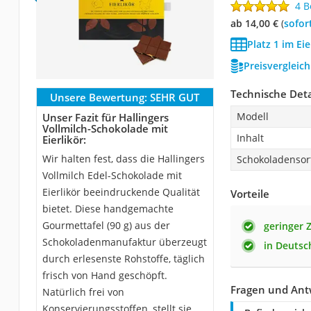
4 
ab 14,00 €
(
Sofor
Platz 1 im Ei
Preisvergleic
Technische Deta
Unsere Bewertung:
SEHR GUT
Modell
Unser Fazit für Hallingers
Vollmilch-Schokolade mit
Inhalt
Eierlikör:
Wir halten fest, dass die Hallingers
Schokoladensor
Vollmilch Edel-Schokolade mit
Eierlikör beeindruckende Qualität
Vorteile
bietet. Diese handgemachte
Gourmettafel (90 g) aus der
geringer 
Schokoladenmanufaktur überzeugt
in Deutsc
durch erlesenste Rohstoffe, täglich
frisch von Hand geschöpft.
Fragen und Antw
Natürlich frei von
Konservierungsstoffen, stellt sie