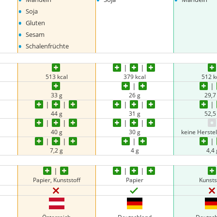
•
Soja
•
Gluten
•
Sesam
•
Schalenfrüchte
513 kcal
379 kcal
512 k
33 g
26 g
29,7
44 g
31 g
52,5
40 g
30 g
keine Herste
7,2 g
4 g
4,4 
Papier, Kunststoff
Papier
Kunsts