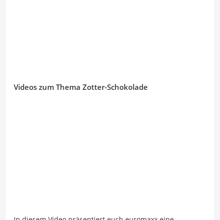
Videos zum Thema Zotter-Schokolade
In diesem Video präsentiert euch euromaxx eine