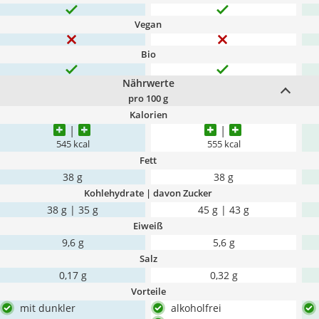
Vegan
Bio
Nährwerte
pro 100 g
Kalorien
545 kcal
555 kcal
Fett
38 g
38 g
Kohlehydrate | davon Zucker
38 g | 35 g
45 g | 43 g
Eiweiß
9,6 g
5,6 g
Salz
0,17 g
0,32 g
Vorteile
mit dunkler
alkoholfrei