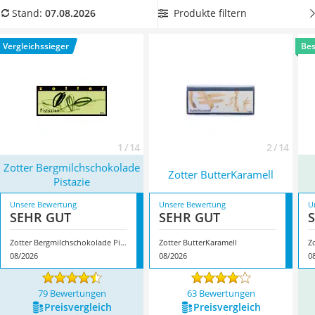
MCT-Öl
Schokolade betrifft. Für Nervenkitzel beim ersten Bissen
Produkte filtern
Stand:
07.08.2026
Trüffelöl
wählen Sie jetzt aus unserem Zotter-Schokoladen-Vergleich
Erythrit
eine Rezeptur mit besonderen Zutaten, beispielsweise Yuzu-
Vergleichssieger
Bes
Müsli ohne Zuckerzusatz
Saft. Überzeugt hat uns hier im August 2026 besonders das
Service
Modell
Zotter Bergmilchschokolade Pistazie
*
mit seinen
Eigenschaften.
1 / 14
2 / 14
Zotter Bergmilchschokolade
Zotter ButterKaramell
Pistazie
Unsere Bewertung
Unsere Bewertung
U
SEHR GUT
SEHR GUT
Zotter Bergmilchschokolade Pistazie
Zotter ButterKaramell
Z
08/2026
08/2026
0
79 Bewertungen
63 Bewertungen
Preis­vergleich
Preis­vergleich