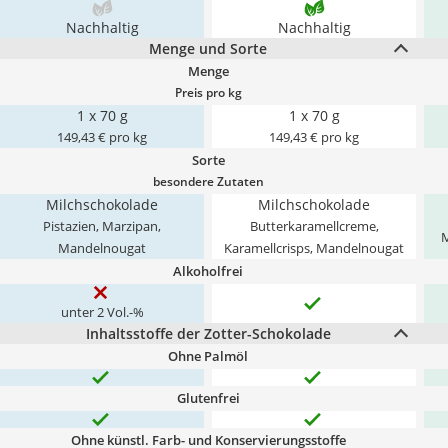
Nachhaltig
Nachhaltig
Menge und Sorte
Menge
Preis pro kg
1 x 70 g
1 x 70 g
149,43 € pro kg
149,43 € pro kg
Sorte
besondere Zutaten
Milchschokolade
Milchschokolade
Pistazien, Marzipan,
Butterkaramellcreme,
M
Mandelnougat
Karamellcrisps, Mandelnougat
Alkoholfrei
unter 2 Vol.-%
Inhaltsstoffe der Zotter-Schokolade
Ohne Palmöl
Glutenfrei
Ohne künstl. Farb- und Konservierungsstoffe