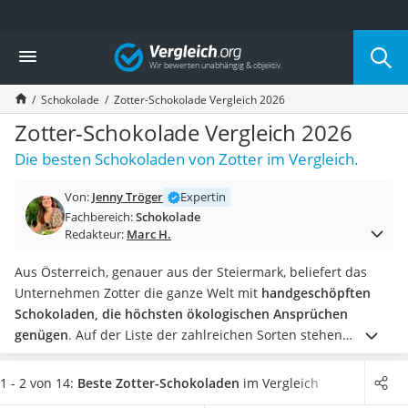
Die beliebtesten Vergleiche nach Kategorie
Vergleich
Lebensmittel
Schwarzkümmelöl
Schokolade
Zotter-Schokolade Vergleich 2026
Knäckebrot
Schwarzkümmelöl-Kapseln
Zotter-Schokolade Vergleich 2026
Manukahonig
Die besten Schokoladen von Zotter im Vergleich.
Eiklar
Astronautenkost
Von:
Jenny Tröger
Expertin
Balsamico-Essig
Fachbereich:
Schokolade
Schwarzkümmelöl bio
Redakteur:
Marc H.
Sardinen
Honig
Aus Österreich, genauer aus der Steiermark, beliefert das
Gemüsebrühe
Unternehmen Zotter die ganze Welt mit
handgeschöpften
Eiskaffee-Pulver
Schokoladen, die höchsten ökologischen Ansprüchen
Irischer Whiskey
genügen
.
Auf der Liste der zahlreichen Sorten stehen
Grapefruitkernextrakt
außergewöhnliche Kombinationen mit Kürbiskernen, Yuzu
Matcha-Set
oder
Champagner
, denn Tests im Internet zeigen: Der
1 - 2 von 14:
Beste Zotter-Schokoladen
im Vergleich
Sojasauce
Mensch is(s)t gern abwechslungsreich – auch was seine