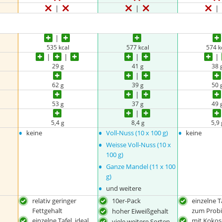
535 kcal
577 kcal
574 k
29 g
41 g
38 
62 g
39 g
50 
53 g
37 g
49 
5,4 g
8,4 g
5,9 
•
•
•
keine
Voll-Nuss (10 x 100 g)
keine
•
Weisse Voll-Nuss (10 x
100 g)
•
Ganze Mandel (11 x 100
g)
•
und weitere
relativ geringer
10er-Pack
einzelne Ta
Fettgehalt
zum Prob
hoher Eiweißgehalt
einzelne Tafel, ideal
mit Koko
viele weitere Sorten