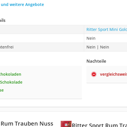
h und weitere Angebote
ils
Ritter Sport Mini Gol
Nein
utenfrei
Nein | Nein
Nachteile
chokoladen
vergleichswei
-Schokolade
se
t Rum Trauben Nuss
Ritter Sport Rum T