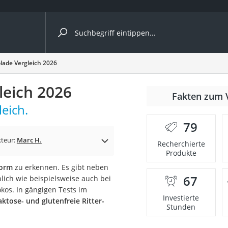
ergleiche nach Kategorie
lade Vergleich 2026
leich 2026
Fakten zum 
Kapseln
leich.
79
teur:
Marc H.
Recherchierte
Produkte
Form
zu erkennen. Es gibt neben
67
nlich wie beispielsweise auch bei
bio
okos. In gängigen Tests im
Investierte
ktose- und glutenfreie Ritter-
Stunden