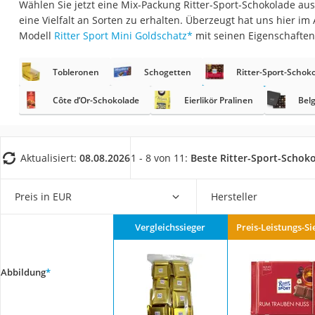
Wählen Sie jetzt eine Mix-Packung Ritter-Sport-Schokolade aus
Gemüsebrühe
eine Vielfalt an Sorten zu erhalten. Überzeugt hat uns hier i
Eiskaffee-Pulver
Modell
Ritter Sport Mini Goldschatz
*
mit seinen Eigenschaften
Irischer Whiskey
Tobleronen
Schogetten
Ritter-Sport-Schok
Grapefruitkernext
Matcha-Set
Côte d’Or-Schokolade
Eierlikör Pralinen
Belg
Sojasauce
MCT-Öl
Aktualisiert:
08.08.2026
1 - 8 von 11:
Beste Ritter-Sport-Schok
Trüffelöl
Erythrit
Preis in EUR
Hersteller
Müsli ohne Zucker
Vergleichssieger
Preis-Leistungs-Si
Service
Abbildung
*