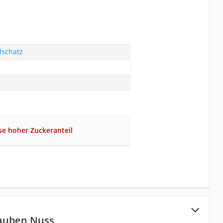
dschatz
se hoher Zuckeranteil
rauben Nuss