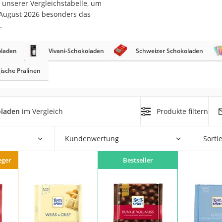
 unserer Vergleichstabelle, um
m August 2026 besonders das
.
oladen
Vivani-Schokoladen
Schweizer Schokoladen
rakt
ische Pralinen
oladen
im Vergleich
Produkte filtern
Kundenwertung
Sorti
zusatz
eger
Bestseller