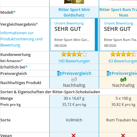
Ritter Sport Mini
Ritter Sport Rum T
Modell
*
Goldschatz
Nuss
Unsere Bewertung
Unsere Bewertung
Vergleichsergebnis
*
SEHR GUT
SEHR GUT
Informationen zur
Produktsortierung und
Ritter Sport Mini Goldschatz
Ritter Spo
Bewertung
08/2026
08/2026
Kundenwertung
*
bei Amazon
160 Bewertungen
63 Bewertunge
Erhältlich bei
*
Preis­vergleich
Preis­verglei
Preis­vergleich
Nachhaltiges Produkt
Nachhaltig
Nachhaltig
Sorten & Eigenschaften der Ritter-Sport-Schokoladen
Menge
30 x 16,67 g
5 x 100 g
Preis pro kg
35,72 € pro kg
30,82 € pro kg
Sorte
Vollmilch
Rum Trauben Nu
Vegan