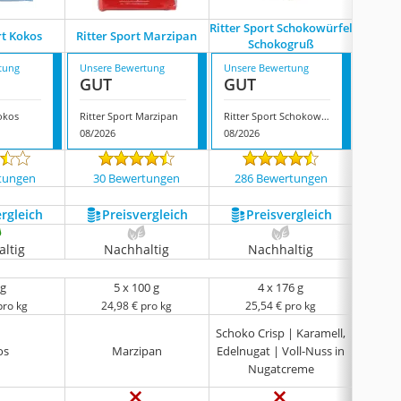
Ritter Sport Schokowürfel
Ritter 
rt Kokos
Ritter Sport Marzipan
Schokogruß
tung
Unsere Bewertung
Unsere Bewertung
Unsere
GUT
GUT
GUT
Kokos
Ritter Sport Marzipan
Ritter Sport Schokowürfel Schokogruß
08/2026
08/2026
08/202
tungen
30 Bewertungen
286 Bewertungen
2131
ergleich
Preis­vergleich
Preis­vergleich
P
ltig
Nachhaltig
Nachhaltig
N
 g
5 x 100 g
4 x 176 g
8
pro kg
24,98 € pro kg
25,54 € pro kg
21
Schoko Crisp | Karamell,
os
Marzipan
Edelnugat | Voll-Nuss in
Nugatcreme