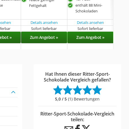
Fett
se
enthält 88 Mini-
Fettgehalt
84 
Schokoladen
ansehen
Details ansehen
Details ansehen
Det
eferbar
Sofort lieferbar
Sofort lieferbar
Lieferba
ebot »
Zum Angebot »
Zum Angebot »
Zu
Hat Ihnen dieser Ritter-Sport-
Schokolade Vergleich gefallen?
5,0 / 5
(1) Bewertungen
Ritter-Sport-Schokolade-Vergleich
teilen: