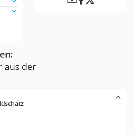
en:
r aus der
oldschatz