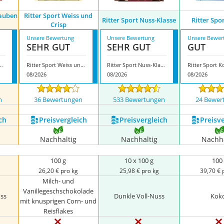
rauben
Ritter Sport Weiss und
Ritter Sport Nuss-Klasse
Ritter Spo
Crisp
Unsere Bewertung
Unsere Bewertung
Unsere Bewer
SEHR GUT
SEHR GUT
GUT
rt Rum Trauben Nuss
Ritter Sport Weiss und Crisp
Ritter Sport Nuss-Klasse
Ritter Sport 
08/2026
08/2026
08/2026
n
36 Bewertungen
533 Bewertungen
24 Bewer
ch
Preis­vergleich
Preis­vergleich
Preis­v
Nachhaltig
Nachhaltig
Nachha
100 g
10 x 100 g
100
26,20 € pro kg
25,98 € pro kg
39,70 € 
Milch- und
Vanillegeschschokolade
ss
Dunkle Voll-Nuss
Kok
mit knusprigen Corn- und
Reisflakes