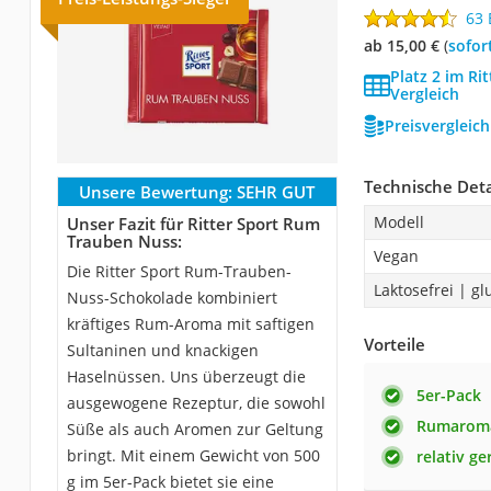
63
ab 15,00 €
(
Sofor
Platz 2 im Ri
Vergleich
Preisvergleic
Technische Deta
Unsere Bewertung:
SEHR GUT
Modell
Unser Fazit für Ritter Sport Rum
Trauben Nuss:
Vegan
Die Ritter Sport Rum-Trauben-
Laktosefrei | gl
Nuss-Schokolade kombiniert
kräftiges Rum-Aroma mit saftigen
Vorteile
Sultaninen und knackigen
Haselnüssen. Uns überzeugt die
5er-Pack
ausgewogene Rezeptur, die sowohl
Rumarom
Süße als auch Aromen zur Geltung
bringt. Mit einem Gewicht von 500
relativ ge
g im 5er-Pack bietet sie eine