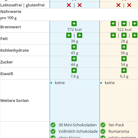
Laktosefrei | glutenfrei
Nährwerte
pro 100 g
Brennwert
572 kcal
522 kcal
Fett
39 g
28 g
Kohlenhydrate
45 g
56 g
Zucker
44 g
54 g
Eiweiß
7,6 g
6,3 g
•
•
keine
keine
Weitere Sorten
30 Mini-Schokoladen
5er-Pack
Vollmilch-Schokolade
Rumaroma
ohne Nüsse
relativ geringer