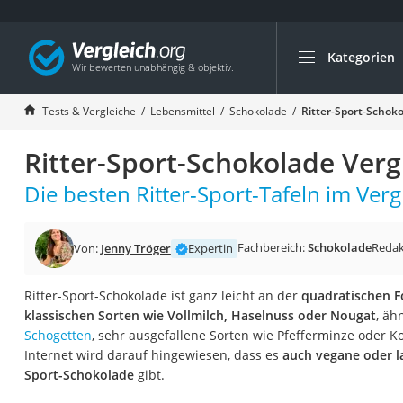
Kategorien
Die beliebtesten V
Lebensmittel
Tests & Vergleiche
Lebensmittel
Schokolade
Ritter-Sport-Schoko
Schwarzkümmelöl
Ritter-Sport-Schokolade Verg
Knäckebrot
Schwarzkümmelöl-
Die besten Ritter-Sport-Tafeln im Verg
Manukahonig
Eiklar
Fachbereich:
Schokolade
Redak
Von:
Jenny Tröger
Expertin
Astronautenkost
Ritter-Sport-Schokolade ist ganz leicht an der
quadratischen 
Balsamico-Essig
klassischen Sorten wie Vollmilch, Haselnuss oder Nougat
, äh
Schwarzkümmelöl 
Schogetten
, sehr ausgefallene Sorten wie Pfefferminze oder K
Internet wird darauf hingewiesen, dass es
auch vegane oder la
Sardinen
Sport-Schokolade
gibt.
Honig