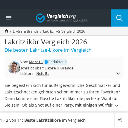
Die beliebtesten Vergleiche nach Kategorie
Vergleich
Lebensmittel
Schwarzkümmelöl
Liköre & Brände
Lakritzlikör Vergleich 2026
Knäckebrot
Schwarzkümmelöl-Kapseln
Lakritzlikör Vergleich 2026
Manukahonig
Die besten Lakritze-Liköre im Vergleich.
Eiklar
Astronautenkost
Von:
Marc H.
Redakteur
Balsamico-Essig
schreibt über:
Liköre & Brände
Schwarzkümmelöl bio
Lektorin:
Nele B.
Sardinen
Honig
Sie begeistern sich für außergewöhnliche Geschmäcker und
Gemüsebrühe
Lakritzschnecken gehörten schon immer zu Ihren Favoriten?
Eiskaffee-Pulver
Dann könnte eine Flasche Lakritzlikör die perfekte Wahl für
Irischer Whiskey
Sie sein. Ob als Shot auf einer Party,
mit einigen Würfeln Eis
Grapefruitkernextrakt
als Digestif oder aber in einem Cocktail
mit Anisschnaps
Matcha-Set
oder
Eierlikör
: Lakritzlikör bietet Lakritzliebhabern vielseitigen
1 - 2 von 11:
Beste Lakritzliköre
im Vergleich
Sojasauce
Genuss.
Wählen Sie jetzt eine Flasche mit Korken oder