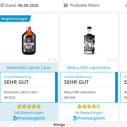
MCT-Öl
origineller, ansprechender Optik, wenn Sie diese an Freunde
Produkte filtern
Stand:
06.08.2026
Trüffelöl
oder Familie verschenken möchten. Wie Online-Tests
Erythrit
bestätigen, sind die kleineren
500-ml-Abfüllungen ideal für
Vergleichssieger
Müsli ohne Zuckerzusatz
Lakritz-Einsteiger
geeignet. Überzeugt hat uns hier im
Service
August 2026 besonders das Modell
Kettenfett Lakritz Likör
*
mit seinen Eigenschaften.
1 / 11
2 / 11
Kettenfett Lakritz Likör
WeiLa 040 Lakritzlikör
Unsere Bewertung
Unsere Bewertung
U
SEHR GUT
SEHR GUT
Kettenfett Lakritz Likör
WeiLa 040 Lakritzlikör
W
08/2026
08/2026
0
540 Bewertungen
66 Bewertungen
Preis­vergleich
Preis­vergleich
Menge