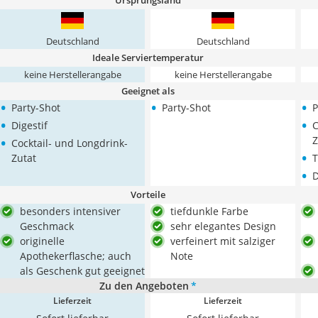
Ursprungsland
Deutschland
Deutschland
Ideale Serviertemperatur
keine Herstellerangabe
keine Herstellerangabe
Geeignet als
•
•
•
Party-Shot
Party-Shot
P
•
•
Digestif
C
•
Z
Cocktail- und Longdrink-
•
Zutat
T
•
D
Vorteile
besonders intensiver
tiefdunkle Farbe
Geschmack
sehr elegantes Design
originelle
verfeinert mit salziger
Apothekerflasche; auch
Note
als Geschenk gut geeignet
Zu den Angeboten
*
Lieferzeit
Lieferzeit