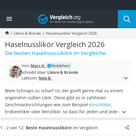
Die beliebtesten Vergleiche nach Kategorie
Vergleich
Lebensmittel
Schwarzkümmelöl
Liköre & Brände
Haselnusslikör Vergleich 2026
Knäckebrot
Schwarzkümmelöl-Kapseln
Haselnusslikör Vergleich 2026
Manukahonig
Die besten Haselnuss-Liköre im Vergleiche.
Eiklar
Astronautenkost
Von:
Marc H.
Redakteur
Balsamico-Essig
schreibt über:
Liköre & Brände
Schwarzkümmelöl bio
Lektorin:
Nele B.
Sardinen
Honig
Wem Schnaps zu scharf ist, der greift gerne mal zu einem
Gemüsebrühe
angenehm süßen Likör. Diese gibt es in zahllosen
Eiskaffee-Pulver
Geschmacksrichtungen wie zum Beispiel
Kirschlikör
,
Irischer Whiskey
Erdbeerlikör oder Minzlikör, so dass für jeden und jede etwas
Grapefruitkernextrakt
dabei ist. Haben Sie schon mal einen Haselnusslikör probiert?
Matcha-Set
Diese nussige Spezialität schmeckt fast wie flüssiges Nougat.
1 - 2 von 12:
Beste Haselnussliköre
im Vergleich
Sojasauce
In unserem Vergleich finden Sie alle Informationen, die Sie