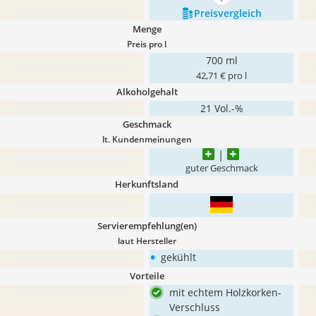
mehr anzeigen
Preis­vergleich
Menge
Preis pro l
700 ml
42,71 € pro l
Alkoholgehalt
21 Vol.-%
Geschmack
lt. Kundenmeinungen
guter Geschmack
Herkunftsland
Servierempfehlung(en)
laut Hersteller
•
gekühlt
Vorteile
mit echtem Holzkorken-
Verschluss