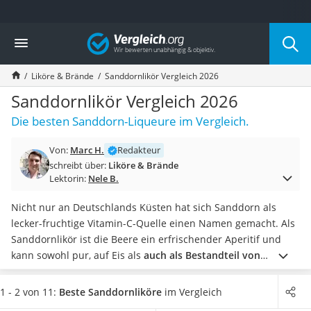
Die beliebtesten Vergleiche nach Kategorie
Vergleich
Lebensmittel
Schwarzkümmelöl
Liköre & Brände
Sanddornlikör Vergleich 2026
Knäckebrot
Schwarzkümmelöl-Kapseln
Sanddornlikör Vergleich 2026
Manukahonig
Die besten Sanddorn-Liqueure im Vergleich.
Eiklar
Astronautenkost
Von:
Marc H.
Redakteur
Balsamico-Essig
schreibt über:
Liköre & Brände
Schwarzkümmelöl bio
Lektorin:
Nele B.
Sardinen
Honig
Nicht nur an Deutschlands Küsten hat sich Sanddorn als
Gemüsebrühe
lecker-fruchtige Vitamin-C-Quelle einen Namen gemacht. Als
Eiskaffee-Pulver
Sanddornlikör ist die Beere ein erfrischender Aperitif und
Irischer Whiskey
kann sowohl pur, auf Eis als
auch als Bestandteil von
Grapefruitkernextrakt
Longdrinks und Cocktails
getrunken werden. Als alkoholfreie
Matcha-Set
Alternative gibt es zudem den gesunden
Sanddornsaft
.
1 - 2 von 11:
Beste Sanddornliköre
im Vergleich
Sojasauce
Verschiedene Online-Tests haben gezeigt, dass die