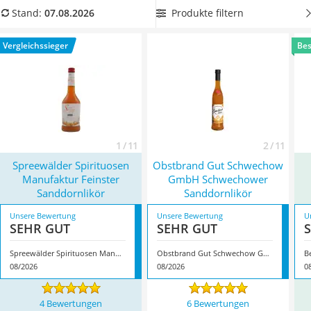
MCT-Öl
Sanddornliköre
vorwiegend in Norddeutschland produziert
Produkte filtern
Stand:
07.08.2026
Trüffelöl
werden. Wählen Sie jetzt einen Sanddornlikör mit
Erythrit
ansprechendem Korken aus der Vergleichstabelle, wenn Sie
Vergleichssieger
Bes
Müsli ohne Zuckerzusatz
die Flasche verschenken möchten. Überzeugt hat uns hier im
Service
August 2026 besonders das Modell
Spreewälder Spirituosen
Manufaktur Feinster Sanddornlikör
*
mit seinen
Eigenschaften.
1 / 11
2 / 11
Spreewälder Spirituosen
Obstbrand Gut Schwechow
Manufaktur Feinster
GmbH Schwechower
Sanddornlikör
Sanddornlikör
Unsere Bewertung
Unsere Bewertung
U
SEHR GUT
SEHR GUT
Spreewälder Spirituosen Manufaktur Feinster Sanddornlikör
Obstbrand Gut Schwechow GmbH Schwechower Sanddornlikör
B
08/2026
08/2026
0
4 Bewertungen
6 Bewertungen