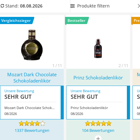
MCT-Öl
Vergleichstabelle einen Schokoladenlikör, der zu Ihrem
Produkte filtern
Stand:
08.08.2026
Trüffelöl
Anlass passt. Sie können den
Likör zum Verfeinern von
Erythrit
Desserts werden, pur oder gekühlt trinken.
Überzeugt hat
Vergleichssieger
Bestseller
Pre
Müsli ohne Zuckerzusatz
uns hier im August 2026 besonders das Modell
Mozart Dark
Service
Chocolate Schokoladenlikör
*
mit seinen Eigenschaften.
1 / 11
2 / 11
Mozart Dark Chocolate
M
Prinz Schokoladenlikör
Schokoladenlikör
Unsere Bewertung
Unsere Bewertung
U
SEHR GUT
SEHR GUT
Mozart Dark Chocolate Schokoladenlikör
Prinz Schokoladenlikör
M
08/2026
08/2026
0
1337 Bewertungen
104 Bewertungen