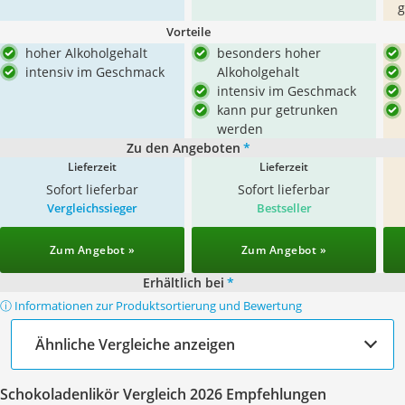
g
Vorteile
hoher Alkoholgehalt
besonders hoher
intensiv im Geschmack
Alkoholgehalt
intensiv im Geschmack
kann pur getrunken
werden
Zu den Angeboten
*
Lieferzeit
Lieferzeit
Sofort lieferbar
Sofort lieferbar
Vergleichssieger
Bestseller
Zum Angebot »
Zum Angebot »
Erhältlich bei
*
ⓘ Informationen zur Produktsortierung und Bewertung
Ähnliche Vergleiche anzeigen
Schokoladenlikör Vergleich 2026 Empfehlungen