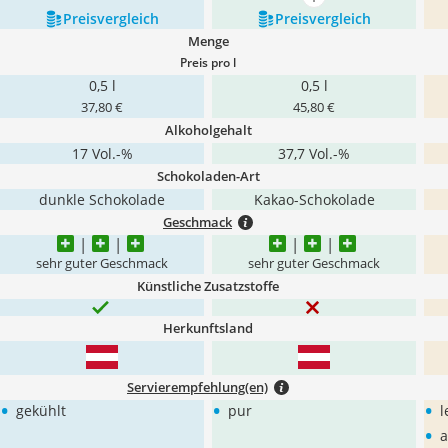
mehr anzeigen
Preis­vergleich
Preis­vergleich
Menge
Preis pro l
0,5 l
0,5 l
37,80 €
45,80 €
Alkoholgehalt
17 Vol.-%
37,7 Vol.-%
Schokoladen-Art
dunkle Schokolade
Kakao-Schokolade
Geschmack
sehr guter Geschmack
sehr guter Geschmack
Künstliche Zusatzstoffe
Herkunftsland
Servierempfehlung(en)
•
•
•
gekühlt
pur
l
•
a