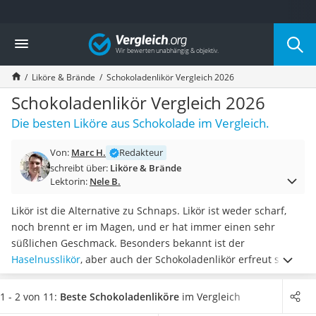
Die beliebtesten Vergleiche nach Kategorie
Vergleich
Lebensmittel
Schwarzkümmelöl
Liköre & Brände
Schokoladenlikör Vergleich 2026
Knäckebrot
Schwarzkümmelöl-Kapseln
Schokoladenlikör Vergleich 2026
Manukahonig
Die besten Liköre aus Schokolade im Vergleich.
Eiklar
Astronautenkost
Von:
Marc H.
Redakteur
Balsamico-Essig
schreibt über:
Liköre & Brände
Schwarzkümmelöl bio
Lektorin:
Nele B.
Sardinen
Honig
Likör ist die Alternative zu Schnaps. Likör ist weder scharf,
Gemüsebrühe
noch brennt er im Magen, und er hat immer einen sehr
Eiskaffee-Pulver
süßlichen Geschmack. Besonders bekannt ist der
Irischer Whiskey
Haselnusslikör
, aber auch der Schokoladenlikör erfreut sich
Grapefruitkernextrakt
großer Beliebtheit. Tests im Internet haben gezeigt, dass
Matcha-Set
mittlerweile viele
bekannte Brennereien Schokoladenlikör
im
1 - 2 von 11:
Beste Schokoladenliköre
im Vergleich
Sojasauce
Angebot haben.
Wählen Sie jetzt aus unserer