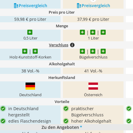
mehr anzeigen
Preis­vergleich
Preis­vergleich
Preis pro Liter
59,98 € pro Liter
37,99 € pro Liter
Menge
0,5 Liter
1 Liter
Verschluss
Holz-Kunststoff-Korken
Bügelverschluss
Alkoholgehalt
38 Vol.-%
41 Vol.-%
Herkunftsland
Deutschland
Österreich
Vorteile
in Deutschland
praktischer
hergestellt
Bügelverschluss
edles Flaschendesign
hoher Alkoholgehalt
Zu den Angeboten
*