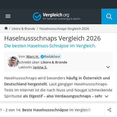
Die beliebtesten Vergleiche nach Kategorie
Vergleich
Lebensmittel
Schwarzkümmelöl
Liköre & Brände
Haselnussschnaps Vergleich 2026
Knäckebrot
Schwarzkümmelöl-Kapseln
Haselnussschnaps Vergleich 2026
Manukahonig
Die besten Haselnuss-Schnäpse im Vergleich.
Eiklar
Astronautenkost
Von:
Marc H.
Redakteur
Balsamico-Essig
schreibt über:
Liköre & Brände
Schwarzkümmelöl bio
Lektorin:
Janina S.
Sardinen
Honig
Haselnussschnaps wird besonders
häufig in Österreich und
Gemüsebrühe
Deutschland hergestellt.
Laut gängiger Haselnussschnaps-
Eiskaffee-Pulver
Tests im Internet ist die nach Nuss und Nougat schmeckende
Irischer Whiskey
Spirituose
als Digestif – also Verdauungsschnaps – sehr
Grapefruitkernextrakt
beliebt
und wird in einheimischen Restaurants gerne
Matcha-Set
serviert.
Getrunken wird der Haselnussschnaps wie auch
1 - 2 von 14:
Beste Haselnussschnäpse
im Vergleich
Sojasauce
andere Obstbrände
bei Zimmertemperatur, sodass sich die