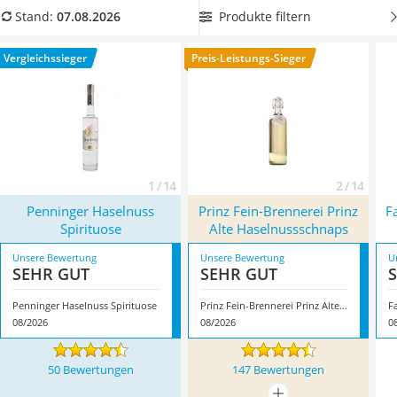
MCT-Öl
Aromen bestmöglich entfalten.
Suchen Sie sich jetzt einen
Produkte filtern
Stand:
07.08.2026
Trüffelöl
Haselnussschnaps in einer edlen Flasche aus unserer
Erythrit
Vergleichstabelle, um diesen auch gut verschenken zu
Vergleichssieger
Preis-Leistungs-Sieger
Müsli ohne Zuckerzusatz
können. Überzeugt hat uns hier im August 2026 besonders
Service
das Modell
Penninger Haselnuss Spirituose
*
mit seinen
Eigenschaften.
1 / 14
2 / 14
Penninger Haselnuss
Prinz Fein-Brennerei Prinz
F
Spirituose
Alte Haselnussschnaps
Unsere Bewertung
Unsere Bewertung
U
SEHR GUT
SEHR GUT
Penninger Haselnuss Spirituose
Prinz Fein-Brennerei Prinz Alte Haselnussschnaps
08/2026
08/2026
0
50 Bewertungen
147 Bewertungen