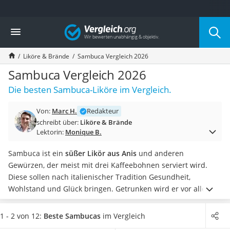
Die beliebtesten Vergleiche nach Kategorie
Vergleich
Lebensmittel
Schwarzkümmelöl
Liköre & Brände
Sambuca Vergleich 2026
Knäckebrot
Schwarzkümmelöl-Kapseln
Sambuca Vergleich 2026
Manukahonig
Die besten Sambuca-Liköre im Vergleich.
Eiklar
Astronautenkost
Von:
Marc H.
Redakteur
Balsamico-Essig
schreibt über:
Liköre & Brände
Schwarzkümmelöl bio
Lektorin:
Monique B.
Sardinen
Honig
Sambuca ist ein
süßer Likör aus Anis
und anderen
Gemüsebrühe
Gewürzen, der meist mit drei Kaffeebohnen serviert wird.
Eiskaffee-Pulver
Diese sollen nach italienischer Tradition Gesundheit,
Irischer Whiskey
Wohlstand und Glück bringen. Getrunken wird er vor allem
Grapefruitkernextrakt
nach dem Essen, passt aber auch wunderbar zu anderen
Matcha-Set
Anlässen. Da sie besser nicht alle Sambuca-Sorten im Selbst-
1 - 2 von 12:
Beste Sambucas
im Vergleich
Sojasauce
Test durchprobieren sollten, haben wir die besten in unserer