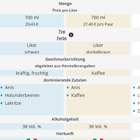
Menge
Preis pro Liter
700 ml
700 ml
29,43 €
27,40 € pro Paar
Typ
Farbe
Likör
Likör
schwarz
dunkelbraun
Geschmacksrichtung
abgeleitet aus Herstellerangaben
kräftig, fruchtig
Kaffee
dominierende Zutaten
•
•
•
Anis
Anis
A
•
•
•
Holunderbeeren
Kaffee
L
•
•
Lakritze
H
•
Z
Alkoholgehalt
38 Vol. %
38 Vol. %
Herkunft