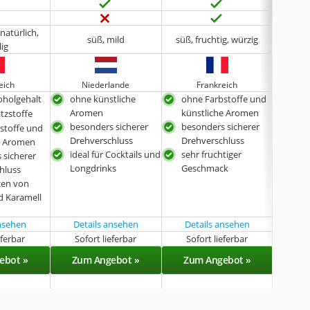
natürlich,
süß, mild
süß, fruchtig, würzig
lie
lig
eich
Niederlande
Frankreich
D
oholgehalt
ohne künstliche
ohne Farbstoffe und
ohn
Aromen
künstliche Aromen
kün
tzstoffe
besonders sicherer
besonders sicherer
sch
stoffe und
Drehverschluss
Drehverschluss
ans
e Aromen
ideal für Cocktails und
sehr fruchtiger
Kor
 sicherer
Longdrinks
Geschmack
sehr
hluss
Ges
cen von
d Karamell
ansehen
Details ansehen
Details ansehen
eferbar
Sofort lieferbar
Sofort lieferbar
Sof
ebot »
Zum Angebot »
Zum Angebot »
Zu