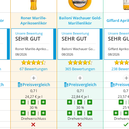
Roner Marille-
Bailoni Wachauer Gold-
kör
Giffard Apri
Aprikosenlikör
Marillenlikör
Unsere Bewertung
Unsere Bewertung
Unsere Bewer
SEHR GUT
SEHR GUT
SEHR G
Roner Marille-Aprikosenlikör
Bailoni Wachauer Gold-Marillenlikör
Giffard Apriko
08/2026
08/2026
08/2026
n
67 Bewertungen
365 Bewertungen
238 Bewe
nzeigen
mehr anzeigen
mehr anzeigen
m
ch
Preis­vergleich
Preis­vergleich
Preis­v
0,7 l
0,7 l
0,7 
24,27 € je l
22,84 € je l
23,57 €
30 %
30 %
25 
Drehverschluss
Drehverschluss
Drehvers