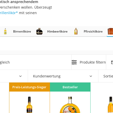
optisch ansprechendem
 verschenken wollen. Überzeugt
illenlikör
*
mit seinen
rakt
Birnenliköre
Himbeerliköre
Pfirsichliköre
gleich
Produkte filtern
zusatz
Kundenwertung
Sorti
Preis-Leistungs-Sieger
Bestseller