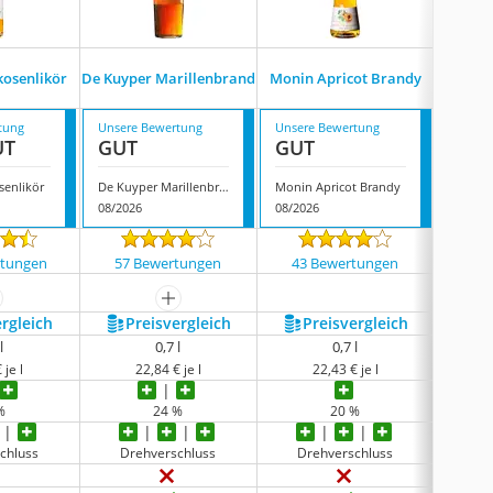
Edelbra
kosenlikör
De Kuyper Marillenbrand
Monin Apricot Brandy
Bim
Ma
tung
Unsere Bewertung
Unsere Bewertung
Unsere
UT
GUT
GUT
GUT
senlikör
De Kuyper Marillenbrand
Monin Apricot Brandy
08/2026
08/2026
08/202
rtungen
57 Bewertungen
43 Bewertungen
29 
ehr anzeigen
mehr anzeigen
ergleich
Preis­vergleich
Preis­vergleich
P
l
0,7 l
0,7 l
 je l
22,84 € je l
22,43 € je l
%
24 %
20 %
chluss
Drehverschluss
Drehverschluss