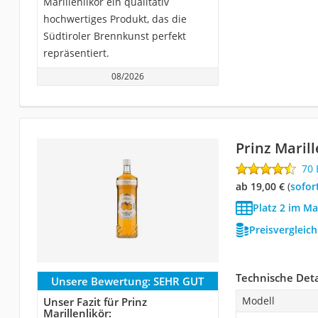
Marillenlikör ein qualitativ
hochwertiges Produkt, das die
Südtiroler Brennkunst perfekt
repräsentiert.
08/2026
Prinz Marill
70
ab 19,00 €
(
Sofor
Platz 2 im Ma
Preisvergleic
Technische Deta
Unsere Bewertung:
SEHR GUT
Modell
Unser Fazit für Prinz
Marillenlikör: