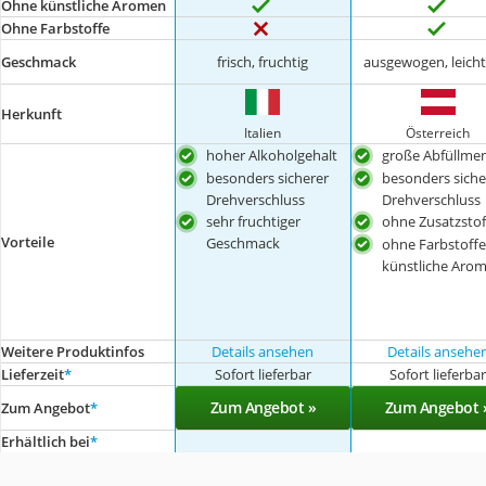
Ohne künstliche Aromen
Ohne Farbstoffe
Geschmack
frisch, fruchtig
ausgewogen, leicht
Herkunft
Italien
Österreich
hoher Alkoholgehalt
große Abfüllme
besonders sicherer
besonders siche
Drehverschluss
Drehverschluss
sehr fruchtiger
ohne Zusatzstof
Vorteile
Geschmack
ohne Farbstoff
künstliche Aro
Weitere Produktinfos
Details ansehen
Details ansehe
Lieferzeit
*
Sofort lieferbar
Sofort lieferba
Zum Angebot »
Zum Angebot 
Zum Angebot
*
Erhältlich bei
*