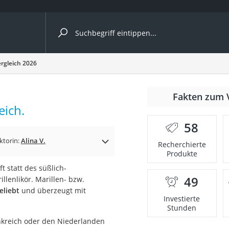
ergleiche nach Kategorie
ergleich 2026
Fakten zum 
Kapseln
eich.
58
ktorin:
Alina V.
Recherchierte
Produkte
t statt des süßlich-
49
lenlikör. Marillen- bzw.
bio
eliebt
und überzeugt mit
Investierte
Stunden
ankreich oder den Niederlanden