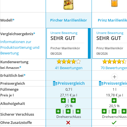
Modell
*
Pircher Marillenlikör
Prinz Marillenli
Unsere Bewertung
Unsere Bewertung
Vergleichsergebnis
*
SEHR GUT
SEHR GUT
Informationen zur
Produktsortierung und
Pircher Marillenlikör
Prinz Marillenlikör
Bewertung
08/2026
08/2026
Kundenwertung
*
bei Amazon
41 Bewertungen
70 Bewertunge
Erhältlich bei
*
mehr a
Preis­vergleich
Preis­verglei
Preis­vergleich
Füllmenge
0,7 l
1 l
Preis je l
27,11 € je l
19,78 € je l
Alkoholgehalt
25 %
20,5 %
Sicherer Verschluss
Drehverschluss
Drehverschluss
Ohne Zusatzstoffe