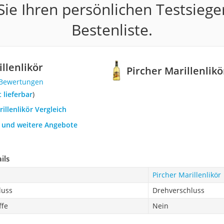
ie Ihren persönlichen Testsiege
Bestenliste.
llenlikör
Pircher Marillenlikö
 Bewertungen
t lieferbar
)
rillenlikör Vergleich
h und weitere Angebote
ils
Pircher Marillenlikör
luss
Drehverschluss
ffe
Nein