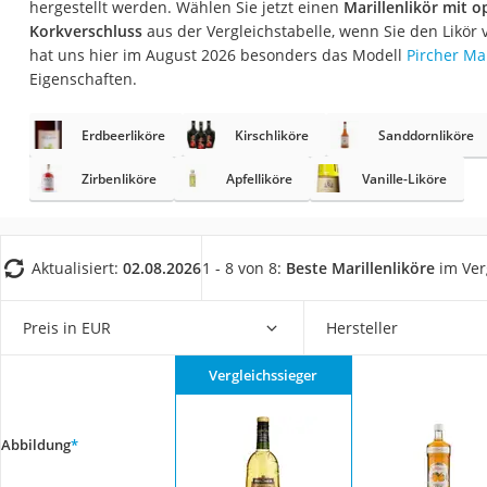
hergestellt werden. Wählen Sie jetzt einen
Marillenlikör mit 
Gemüsebrühe
Korkverschluss
aus der Vergleichstabelle, wenn Sie den Likör
Eiskaffee-Pulver
hat uns hier im August 2026 besonders das Modell
Pircher Mar
Eigenschaften.
Irischer Whiskey
Grapefruitkernext
Erdbeerliköre
Kirschliköre
Sanddornliköre
Matcha-Set
Zirbenliköre
Apfelliköre
Vanille-Liköre
Sojasauce
MCT-Öl
Trüffelöl
Aktualisiert:
02.08.2026
1 - 8 von 8:
Beste Marillenliköre
im Ver
Erythrit
Preis in EUR
Hersteller
Müsli ohne Zucker
Service
Vergleichssieger
Abbildung
*