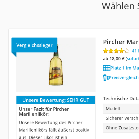
Wählen S
Pircher Mari
Vergleichssieger
41
ab 18,00 €
(
Sofor
Platz 1 im Ma
Preisvergleic
Technische Deta
Unsere Bewertung:
SEHR GUT
Modell
Unser Fazit für Pircher
Marillenlikör:
Sicherer Versch
Unsere Bewertung des Pircher
Ohne Zusatzsto
Marillenlikörs fällt äußerst positiv
aus. Dieser Likör ist ein