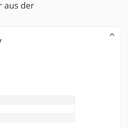
r aus der
r