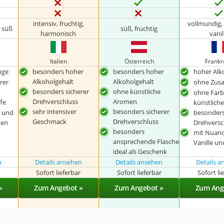
intensiv, fruchtig,
vollmundig, 
 süß
süß, fruchtig
harmonisch
vanil
Italien
Österreich
Frankr
nge
besonders hoher
besonders hoher
hoher Alk
Alkoholgehalt
Alkoholgehalt
rer
ohne Zusa
besonders sicherer
ohne künstliche
ohne Farb
Drehverschluss
Aromen
fe
künstlich
sehr intensiver
besonders sicherer
e und
besonders
Geschmack
Drehverschluss
men
Drehversc
besonders
mit Nuan
ansprechende Flasche
Vanille un
ideal als Geschenk
n
Details ansehen
Details ansehen
Details 
r
Sofort lieferbar
Sofort lieferbar
Sofort li
»
Zum Angebot »
Zum Angebot »
Zum Ang