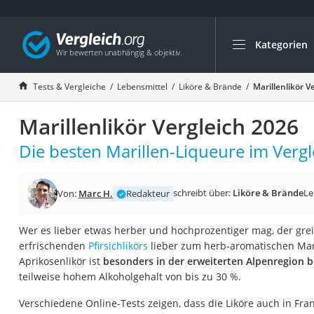
Kategorien
Die beliebtesten V
Lebensmittel
Tests & Vergleiche
Lebensmittel
Liköre & Brände
Marillenlikör V
Schwarzkümmelöl
Marillenlikör Vergleich 2026
Knäckebrot
Schwarzkümmelöl-
Die besten Marillen-Liqueure im Vergl
Manukahonig
Eiklar
schreibt über:
Liköre & Brände
Le
Von:
Marc H.
Redakteur
Astronautenkost
Wer es lieber etwas herber und hochprozentiger mag, der greif
Balsamico-Essig
erfrischenden
Pfirsichlikörs
lieber zum herb-aromatischen Maril
Schwarzkümmelöl 
Aprikosenlikör ist
besonders in der erweiterten Alpenregion b
teilweise hohem Alkoholgehalt von bis zu 30 %.
Sardinen
Honig
Verschiedene Online-Tests zeigen, dass die Liköre auch in Fr