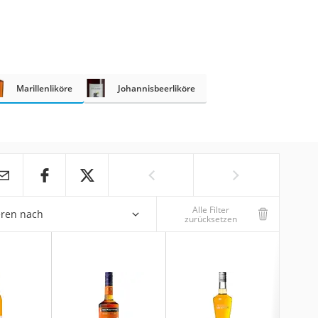
Marillenliköre
Johannisbeerliköre
Alle Filter
eren nach
zurücksetzen