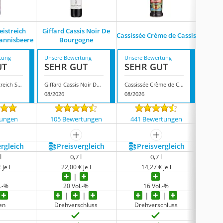
istreich
Giffard Cassis Noir De
Marie
Cassissée Crème de Cassis
annisbeere
Bourgogne
Di
tung
Unsere Bewertung
Unsere Bewertung
Unsere
UT
SEHR GUT
SEHR GUT
GUT
Nehrbaß Geistreich Schwarze Johannisbeere
Giffard Cassis Noir De Bourgogne
Cassissée Crème de Cassis
08/2026
08/2026
08/202
tungen
105 Bewertungen
441 Bewertungen
9 
mehr anzeigen
mehr anzeigen
ergleich
Preis­vergleich
Preis­vergleich
P
l
0,7 l
0,7 l
 je l
22,00 € je l
14,27 € je l
.-%
20 Vol.-%
16 Vol.-%
en
Drehverschluss
Drehverschluss
Dr