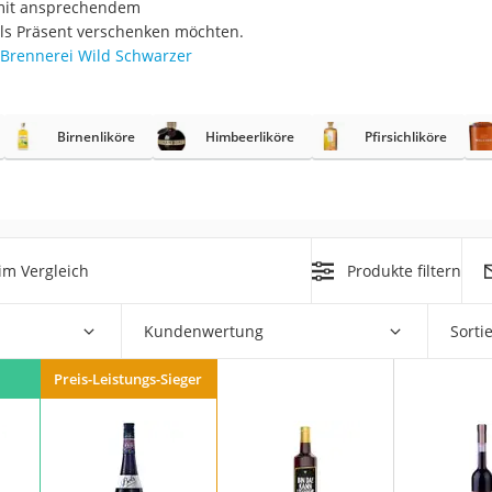
 mit ansprechendem
ls Präsent verschenken möchten.
Brennerei Wild Schwarzer
rakt
Birnenliköre
Himbeerliköre
Pfirsichliköre
im Vergleich
Produkte filtern
zusatz
Kundenwertung
Sorti
Preis-Leistungs-Sieger