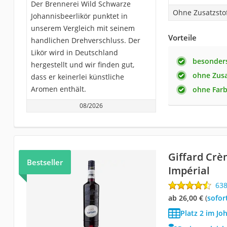
Der Brennerei Wild Schwarze
Ohne Zusatzsto
Johannisbeerlikör punktet in
unserem Vergleich mit seinem
Vorteile
handlichen Drehverschluss. Der
Likör wird in Deutschland
besonders
hergestellt und wir finden gut,
ohne Zusa
dass er keinerlei künstliche
Aromen enthält.
ohne Farb
08/2026
Giffard Crè
Bestseller
Impérial
63
ab 26,00 €
(
Sofor
Platz 2 im Jo