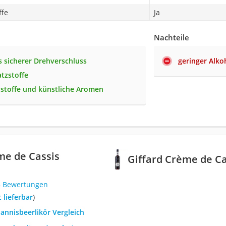
ffe
Ja
Nachteile
 sicherer Drehverschluss
geringer Alko
tzstoffe
stoffe und künstliche Aromen
me de Cassis
Giffard Crème de Ca
8 Bewertungen
t lieferbar
)
hannisbeerlikör Vergleich