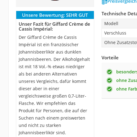
Preisvergleic
Technische Deta
Unsere Bewertung:
SEHR GUT
Modell
Unser Fazit für Giffard Crème de
Cassis Impérial:
Verschluss
Der Giffard Crème de Cassis
Ohne Zusatzsto
Impérial ist ein französischer
Johannisbeerlikör aus dunklen
Vorteile
Johannisbeeren. Der Alkoholgehalt
ist mit 18 Vol.-% etwas niedriger
besonders
als bei anderen Alternativen
ohne Zusa
unseres Vergleichs, dafür kommt
dieser aber in einer
ohne Farb
vergleichsweise großen 0,7-Liter-
Flasche. Wir empfehlen das
Produkt für Personen, die auf der
Suchen nach einem preiswerten
und nicht zu starken
Johannisbeerlikör sind.