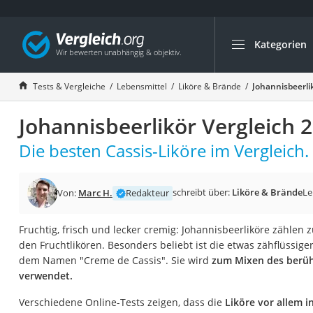
Kategorien
Die beliebtesten V
Lebensmittel
Tests & Vergleiche
Lebensmittel
Liköre & Brände
Johannisbeerli
Schwarzkümmelöl
Johannisbeerlikör Vergleich 
Knäckebrot
Schwarzkümmelöl-
Die besten Cassis-Liköre im Vergleich.
Manukahonig
Eiklar
schreibt über:
Liköre & Brände
Le
Von:
Marc H.
Redakteur
Astronautenkost
Fruchtig, frisch und lecker cremig: Johannisbeerliköre zählen 
Balsamico-Essig
den Fruchtlikören. Besonders beliebt ist die etwas zähflüssige
Schwarzkümmelöl 
dem Namen "Creme de Cassis". Sie wird
zum Mixen des berüh
verwendet.
Sardinen
Honig
Verschiedene Online-Tests zeigen, dass die
Liköre vor allem 