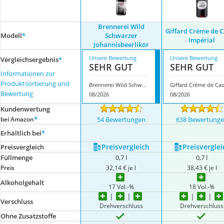
Brennerei Wild
Giffard Crème de C
Modell
*
Schwarzer
Impérial
Johannisbeerlikör
Unsere Bewertung
Unsere Bewertung
Vergleichsergebnis
*
SEHR GUT
SEHR GUT
Informationen zur
Produktsortierung und
Brennerei Wild Schwarzer Johannisbeerlikör
G
Bewertung
08/2026
08/2026
Kundenwertung
*
bei Amazon
54 Bewertungen
638 Bewertung
Erhältlich bei
*
Preis­vergleich
Preis­verglei
Preis­vergleich
Füllmenge
0,7 l
0,7 l
Preis
32,14 € je l
38,43 € je l
Alkoholgehalt
17 Vol.-%
18 Vol.-%
Verschluss
Drehverschluss
Drehverschluss
Ohne Zusatzstoffe