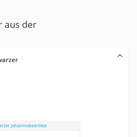
r aus der
warzer
rzer Johannisbeerlikör