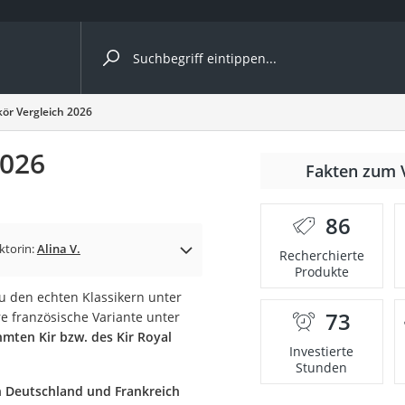
ergleiche nach Kategorie
kör Vergleich 2026
2026
Fakten zum 
Kapseln
86
ktorin:
Alina V.
Recherchierte
Produkte
zu den echten Klassikern unter
73
re französische Variante unter
bio
mten Kir bzw. des Kir Royal
Investierte
Stunden
in Deutschland und Frankreich