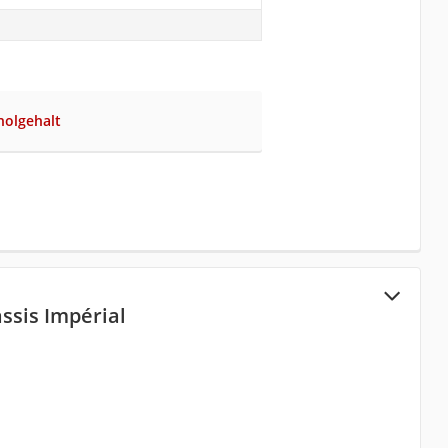
holgehalt
ssis Impérial