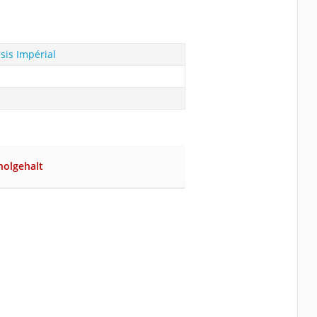
sis Impérial
holgehalt