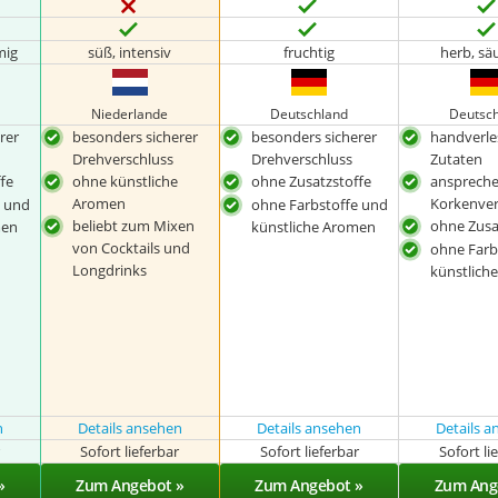
mig
süß, intensiv
fruchtig
herb, sä
Niederlande
Deutschland
Deutsc
rer
besonders sicherer
besonders sicherer
handverl
Drehverschluss
Drehverschluss
Zutaten
fe
ohne künstliche
ohne Zusatzstoffe
ansprech
Aromen
Korkenver
e und
ohne Farbstoffe und
beliebt zum Mixen
ohne Zusa
men
künstliche Aromen
von Cocktails und
ohne Farb
Longdrinks
künstlich
n
Details ansehen
Details ansehen
Details 
r
Sofort lieferbar
Sofort lieferbar
Sofort li
»
Zum Angebot »
Zum Angebot »
Zum Ang