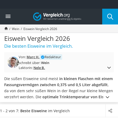
Die beliebtesten Vergleiche nach Kategorie
Vergleich
Lebensmittel
Schwarzkümmelöl
Wein
Eiswein Vergleich 2026
Knäckebrot
Schwarzkümmelöl-Kapseln
Eiswein Vergleich 2026
Manukahonig
Die besten Eisweine im Vergleich.
Eiklar
Astronautenkost
Von:
Marc H.
Redakteur
Balsamico-Essig
schreibt über:
Wein
Schwarzkümmelöl bio
Lektorin:
Nele B.
Sardinen
Honig
Die süßen Eisweine sind meist
in kleinen Flaschen mit einem
Gemüsebrühe
Fassungsvermögen zwischen 0,375 und 0,5 Liter abgefüllt
,
Eiskaffee-Pulver
da von dem sehr süßen Wein in der Regel nur kleine Mengen
Irischer Whiskey
verzehrt werden.
Die
optimale Trinktemperatur von Eiswein
Grapefruitkernextrakt
liegt laut gängiger Eiswein-Tests im Internet übrigens bei 10
Matcha-Set
bis 12 °C.
Suchen Sie sich jetzt einen Eiswein mit
1 - 2 von 7:
Beste Eisweine
im Vergleich
Sojasauce
Geschenkverpackung aus unserer Vergleichstabelle, um