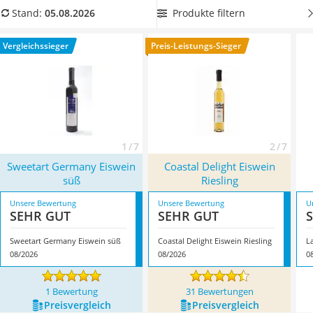
MCT-Öl
diesen als schönes Präsent zu verschenken. Überzeugt hat
Produkte filtern
Stand:
05.08.2026
Trüffelöl
uns hier im August 2026 besonders das Modell
Sweetart
Erythrit
Germany Eiswein süß
*
mit seinen Eigenschaften.
Vergleichssieger
Preis-Leistungs-Sieger
Müsli ohne Zuckerzusatz
Service
1 / 7
2 / 7
Sweetart Germany Eiswein
Coastal Delight Eiswein
süß
Riesling
Unsere Bewertung
Unsere Bewertung
U
SEHR GUT
SEHR GUT
Sweetart Germany Eiswein süß
Coastal Delight Eiswein Riesling
L
08/2026
08/2026
0
1 Bewertung
31 Bewertungen
Preis­vergleich
Preis­vergleich