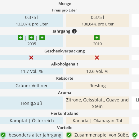
Menge
Preis pro Liter
0,375 l
0,375 l
133,07 € pro Liter
130,64 € pro Liter
Jahrgang
2005
2019
Geschenkverpackung
Alkoholgehalt
11,7 Vol.-%
12,6 Vol.-%
Rebsorte
Grüner Vetliner
Riesling
Aroma
Zitrone, Geissblatt, Guave und
L
Honig,Süß
Stein
Herkunftsland
Kamptal | Österreich
Kanada | Okanagan-Tal
Vorteile
besonders alter Jahrgang
Zusammenspiel von Süße,