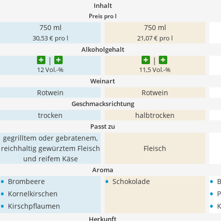
Inhalt
Preis pro l
750 ml
750 ml
30,53 € pro l
21,07 € pro l
Alkoholgehalt
12 Vol.-%
11,5 Vol.-%
Weinart
Rotwein
Rotwein
Geschmacksrichtung
trocken
halbtrocken
Passt zu
gegrilltem oder gebratenem,
reichhaltig gewürztem Fleisch
Fleisch
und reifem Käse
Aroma
•
•
•
Brombeere
Schokolade
B
•
•
Kornelkirschen
P
•
•
Kirschpflaumen
K
Herkunft