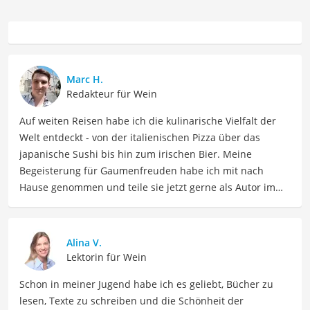
Marc H.
Redakteur für Wein
Auf weiten Reisen habe ich die kulinarische Vielfalt der
Welt entdeckt - von der italienischen Pizza über das
japanische Sushi bis hin zum irischen Bier. Meine
Begeisterung für Gaumenfreuden habe ich mit nach
Hause genommen und teile sie jetzt gerne als Autor im
Bereich Lebensmittel. Meine Texte umfassen informative
Artikel über Lebensmittelherstellung, Ernährungstipps,
Rezepte und die Vielfalt der kulinarischen Welt. Mein Ziel
Alina V.
ist es, Leser zu inspirieren, sich bewusst mit ihrer
Lektorin für Wein
Ernährung auseinanderzusetzen, neue
Schon in meiner Jugend habe ich es geliebt, Bücher zu
Geschmackserlebnisse zu entdecken und sowohl eine
lesen, Texte zu schreiben und die Schönheit der
gesunde als auch genussvolle Beziehung zu