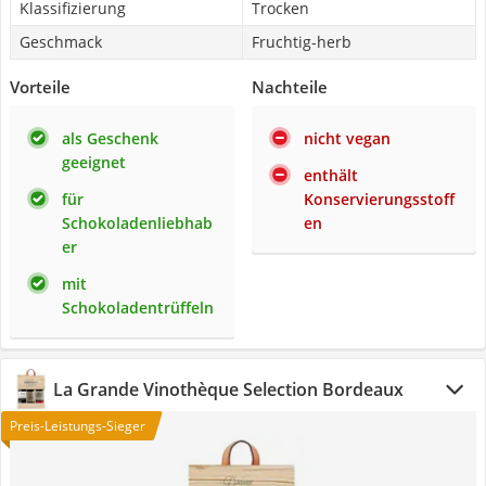
Klassifizierung
Trocken
Geschmack
Fruchtig-herb
Vorteile
Nachteile
als Geschenk
nicht vegan
geeignet
enthält
für
Konservierungsstoff
Schokoladenliebhab
en
er
mit
Schokoladentrüffeln
La Grande Vinothèque Selection Bordeaux
Preis-Leistungs-Sieger