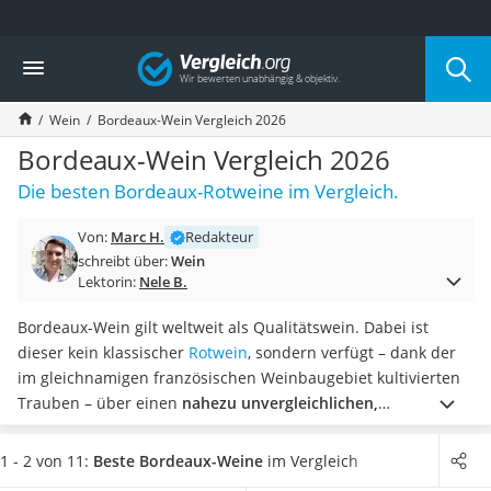
Die beliebtesten Vergleiche nach Kategorie
Vergleich
Lebensmittel
Schwarzkümmelöl
Wein
Bordeaux-Wein Vergleich 2026
Knäckebrot
Schwarzkümmelöl-Kapseln
Bordeaux-Wein Vergleich 2026
Manukahonig
Die besten Bordeaux-Rotweine im Vergleich.
Eiklar
Astronautenkost
Von:
Marc H.
Redakteur
Balsamico-Essig
schreibt über:
Wein
Schwarzkümmelöl bio
Lektorin:
Nele B.
Sardinen
Honig
Bordeaux-Wein gilt weltweit als Qualitätswein. Dabei ist
Gemüsebrühe
dieser kein klassischer
Rotwein
, sondern verfügt – dank der
Eiskaffee-Pulver
im gleichnamigen französischen Weinbaugebiet kultivierten
Irischer Whiskey
Trauben – über einen
nahezu unvergleichlichen,
Grapefruitkernextrakt
aromatischen Geschmack
.
Wählen Sie jetzt aus unserer
Matcha-Set
Vergleichstabelle einen Bordeaux-Wein, der
mindestens 12
1 - 2 von 11:
Beste Bordeaux-Weine
im Vergleich
Sojasauce
Monate im Barrique-Fass reifen
konnte und sich dadurch