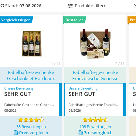
MCT-Öl
besonders gehaltvoll im Geschmack zeigt. Wie diverse Tests
Produkte filtern
Stand:
07.08.2026
Trüffelöl
im Internet zeigen, eignen sich Bordeaux-Weine auch als
Erythrit
ideales Geschenk für Weinfreunde. Überzeugt hat uns hier
Vergleichssieger
Bestseller
Pre
Müsli ohne Zuckerzusatz
im August 2026 besonders das Modell
Fabelhafte-Geschenke
Service
Geschenkset Bordeaux
*
mit seinen Eigenschaften.
1 / 11
2 / 11
Fabelhafte-Geschenke
Fabelhafte-geschenke
Geschenkset Bordeaux
Französische Genüsse
Unsere Bewertung
Unsere Bewertung
U
SEHR GUT
SEHR GUT
Fabelhafte-Geschenke Geschenkset Bordeaux
Fabelhafte-geschenke Französische Genüsse
08/2026
08/2026
0
65 Bewertungen
108 Bewertungen
Preis­vergleich
Preis­vergleich