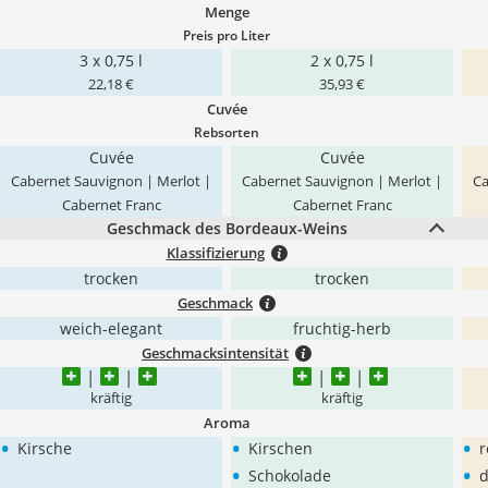
Menge
Preis pro Liter
3 x 0,75 l
2 x 0,75 l
22,18 €
35,93 €
Cuvée
Rebsorten
Cuvée
Cuvée
Cabernet Sauvignon | Merlot |
Cabernet Sauvignon | Merlot |
Ca
Cabernet Franc
Cabernet Franc
Geschmack des Bordeaux-Weins
Klassifizierung
trocken
trocken
Geschmack
weich-elegant
fruchtig-herb
Geschmacksintensität
kräftig
kräftig
Aroma
•
•
•
Kirsche
Kirschen
r
•
•
Schokolade
d