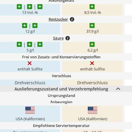
Alkoholgehalt
13 Vol.-%
8,5 Vol.-%
Restzucker
12 g/l
37,9 g/l
Säure
5 g/l
6,2 g/l
Frei von Zusatz- und Konservierungsstoffen
enthält Sulfite
enthält Sulfite
Verschluss
Drehverschluss
Drehverschluss
Auslieferungszustand und Verzehrempfehlung
Ursprungsland
Anbauregion
USA (Kalifornien)
USA (Kalifornien)
Empfohlene Serviertemperatur