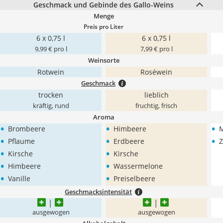
Geschmack und Gebinde des Gallo-Weins
Menge
Preis pro Liter
6 x 0,75 l
6 x 0,75 l
9,99 € pro l
7,99 € pro l
Weinsorte
Rotwein
Roséwein
Geschmack
trocken
lieblich
kräftig, rund
fruchtig, frisch
Aroma
•
•
•
Brombeere
Himbeere
•
•
•
Pflaume
Erdbeere
Z
•
•
Kirsche
Kirsche
•
•
Himbeere
Wassermelone
•
•
Vanille
Preiselbeere
Geschmacksintensität
ausgewogen
ausgewogen