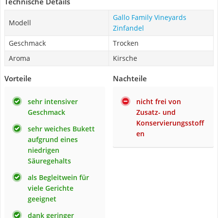
Technische Details
Gallo Family Vineyards
Modell
Zinfandel
Geschmack
Trocken
Aroma
Kirsche
Vorteile
Nachteile
sehr intensiver
nicht frei von
Geschmack
Zusatz- und
Konservierungsstoff
sehr weiches Bukett
en
aufgrund eines
niedrigen
Säuregehalts
als Begleitwein für
viele Gerichte
geeignet
dank geringer