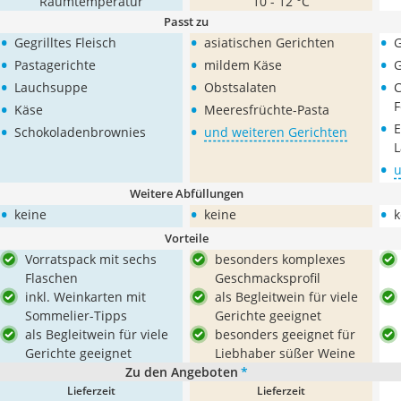
Raumtemperatur
10 - 12 °C
Passt zu
•
•
•
Gegrilltes Fleisch
asiatischen Gerichten
G
•
•
•
Pastagerichte
mildem Käse
G
•
•
•
Lauchsuppe
Obstsalaten
C
•
•
F
Käse
Meeresfrüchte-Pasta
•
•
•
E
Schokoladenbrownies
und weiteren Gerichten
L
•
u
Weitere Abfüllungen
•
•
•
keine
keine
k
Vorteile
Vorratspack mit sechs
besonders komplexes
Flaschen
Geschmacksprofil
inkl. Weinkarten mit
als Begleitwein für viele
Sommelier-Tipps
Gerichte geeignet
als Begleitwein für viele
besonders geeignet für
Gerichte geeignet
Liebhaber süßer Weine
Zu den Angeboten
*
Lieferzeit
Lieferzeit