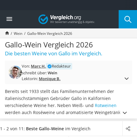
Die beliebtesten Vergleiche nach Kategorie
Vergleich
Lebensmittel
Schwarzkümmelöl
Wein
Gallo-Wein Vergleich 2026
Knäckebrot
Schwarzkümmelöl-Kapseln
Gallo-Wein Vergleich 2026
Manukahonig
Die besten Weine von Gallo im Vergleich.
Eiklar
Astronautenkost
Von:
Marc H.
Redakteur
Balsamico-Essig
schreibt über:
Wein
Schwarzkümmelöl bio
Lektorin:
Monique B.
Sardinen
Honig
Bereits seit 1933 stellt das Familienunternehmen der
Gemüsebrühe
italienischstämmigen Gebrüder Gallo in Kalifornien
Eiskaffee-Pulver
verschiedene Weine her. Neben Weiß- und
Rotweinen
Irischer Whiskey
werden auch Roséweine und aromatisierte Weingetränke
Grapefruitkernextrakt
angeboten, aus denen Sie wählen können. So finden Sie für
Matcha-Set
jeden Anlass und
für jeden Geschmack den richtigen Gallo-
1 - 2 von 11:
Beste Gallo-Weine
im Vergleich
Sojasauce
Wein
.
Wählen Sie jetzt einen
trockenen, roten Gallo-Wein,