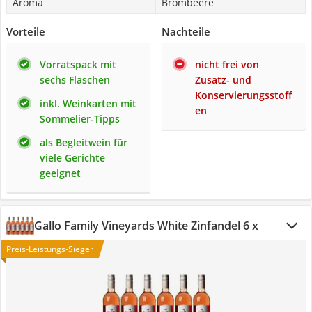
Aroma
Brombeere
Vorteile
Nachteile
Vorratspack mit
nicht frei von
sechs Flaschen
Zusatz- und
Konservierungsstoff
inkl. Weinkarten mit
en
Sommelier-Tipps
als Begleitwein für
viele Gerichte
geeignet
Gallo Family Vineyards White Zinfandel 6 x
Preis-Leistungs-Sieger