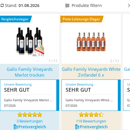
MCT-Öl
wenn Sie diesen zu würzigem Käse oder herzhaften
Produkte filtern
Stand:
01.08.2026
Trüffelöl
Fleischgerichten servieren
möchten. Zu trockenen, weißen
Erythrit
Abfüllungen passt, Online-Tests zufolge, eher ein leichtes
Vergleichssieger
Preis-Leistungs-Sieger
Müsli ohne Zuckerzusatz
Fisch-, Geflügel- oder Gemüsegericht. Überzeugt hat uns hier
Service
im August 2026 besonders das Modell
Gallo Family Vineyards
Merlot trocken
*
mit seinen Eigenschaften.
1 / 11
2 / 11
Gallo Family Vineyards
Gallo Family Vineyards White
Ga
Merlot trocken
Zinfandel 6 x
Unsere Bewertung
Unsere Bewertung
U
SEHR GUT
SEHR GUT
Gallo Family Vineyards Merlot trocken
Gallo Family Vineyards White Zinfandel 6 x
07/2026
07/2026
0
3 Bewertungen
119 Bewertungen
Preis­vergleich
Preis­vergleich